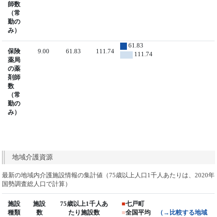
師数
（常
勤の
み）
61.83
保険
9.00
61.83
111.74
111.74
薬局
の薬
剤師
数
（常
勤の
み）
地域介護資源
最新の地域内介護施設情報の集計値（75歳以上人口1千人あたりは、2020年
国勢調査総人口で計算）
施設
施設
75歳以上1千人あ
■
七戸町
種類
数
たり施設数
■
全国平均
（→比較する地域