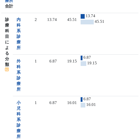
療所
合計
13.74
診
内
2
13.74
45.51
45.51
療
科
科
系
目
診
に
療
よ
所
る
6.87
分
外
1
6.87
19.15
19.15
類
科
系
診
療
所
6.87
小
1
6.87
16.01
16.01
児
科
系
診
療
所