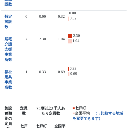
設数
0.00
特定
0
0.00
0.32
0.32
施設
数
2.30
居宅
7
2.30
1.94
1.94
介護
支援
事業
所数
0.33
福祉
1
0.33
0.69
0.69
用具
事業
所数
施設
定員
75歳以上1千人あ
■
七戸町
種類
数
たり定員数
■
全国平均
（→比較する地域
別の
を変更できます）
定員
七戸
七戸町
全国平