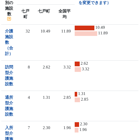
別の
を変更できます）
施設
七戸
七戸町
全国平
数
町
均
10.49
介護
32
10.49
11.89
11.89
施設
数
（合
計）
2.62
訪問
8
2.62
3.32
3.32
型介
護施
設数
1.31
通所
4
1.31
2.85
2.85
型介
護施
設数
2.30
入所
7
2.30
1.96
1.96
型介
護施