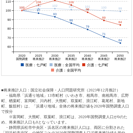
110
106
106
102
102
101
101
100
100
100
100
100
99
98
97
100
93
89
90
86
84
79
80
71
70
64
60
2020
2025
2030
2035
2040
2045
2050
国勢調査
将来推計
将来推計
将来推計
将来推計
将来推計
将来推計
医療：七戸町
医療：全国平均
介護：七戸町
介護：全国平均
■将来推計人口：国立社会保障・人口問題研究所（2023年12月推計）
・福島県「浜通り地域」13市町村（いわき市、相馬市、南相馬市、広野
町、楢葉町、富岡町、川内村、大熊町、双葉町、浪江町、葛尾村、新地
町、飯舘村）は、「浜通り地域」全体の将来推計値を2020年国勢調査人口
で按分
※富岡町、大熊町、双葉町、浪江町は、2020年国勢調査人口が0のた
め、将来推計人口も0となっています。
・静岡県浜松市中央区・浜名区の将来推計人口は、両区に分割された
「旧浜松市北区」の地区ごとの2020年国勢調査人口で将来推計値を按分