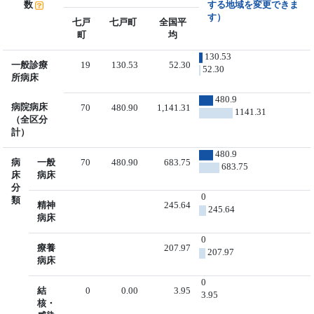
数
する地域を変更できま
す）
七戸
七戸町
全国平
町
均
130.53
一般診療
19
130.53
52.30
52.30
所病床
480.9
病院病床
70
480.90
1,141.31
1141.31
（全区分
計）
480.9
病
一般
70
480.90
683.75
683.75
床
病床
分
0
類
精神
245.64
245.64
病床
0
療養
207.97
207.97
病床
0
結
0
0.00
3.95
3.95
核・