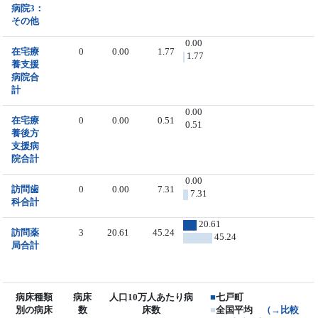
病院3：
その他
0.00
在宅療
0
0.00
1.77
1.77
養支援
病院合
計
0.00
在宅療
0
0.00
0.51
0.51
養後方
支援病
院合計
0.00
訪問歯
0
0.00
7.31
7.31
科合計
20.61
訪問薬
3
20.61
45.24
45.24
局合計
病床種類
病床
人口10万人あたり病
■
七戸町
別の病床
数
床数
■
全国平均
（→比較