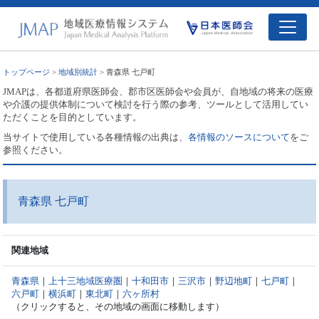
トップページ
>
地域別統計
> 青森県 七戸町
JMAPは、各都道府県医師会、郡市区医師会や会員が、自地域の将来の医療
や介護の提供体制について検討を行う際の参考、ツールとして活用してい
ただくことを目的としています。
当サイトで使用している各種情報の出典は、
各情報のソースについて
をご
参照ください。
青森県 七戸町
関連地域
青森県
｜
上十三地域医療圏
｜
十和田市
｜
三沢市
｜
野辺地町
｜
七戸町
｜
六戸町
｜
横浜町
｜
東北町
｜
六ヶ所村
（クリックすると、その地域の画面に移動します）