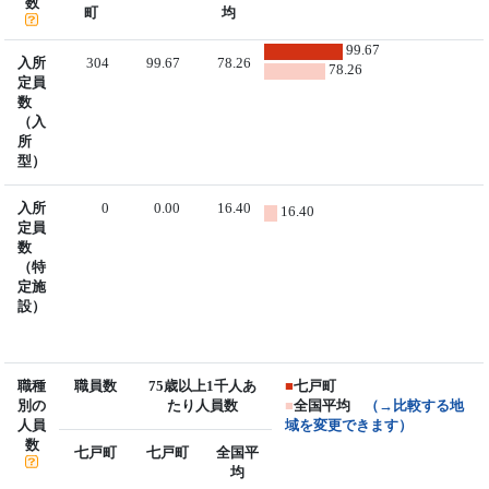
数
町
均
99.67
入所
304
99.67
78.26
78.26
定員
数
（入
所
型）
入所
0
0.00
16.40
16.40
定員
数
（特
定施
設）
職種
職員数
75歳以上1千人あ
■
七戸町
別の
たり人員数
■
全国平均
（→比較する地
人員
域を変更できます）
数
七戸町
七戸町
全国平
均