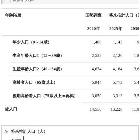
年齢階層
国勢調査
将来推計人口（国
2020年
2025年
203
年少人口（0～14歳）
1,406
1,145
9
生産年齢人口1（15～39歳）
2,532
2,126
1,
生産年齢人口2（40～64歳）
4,674
4,184
3,
高齢者人口（65歳以上）
5,944
5,773
5,
後期高齢者人口（75歳以上＝再掲）
3,050
3,313
3,
総人口
14,556
13,228
11,9
将来推計人口（人）