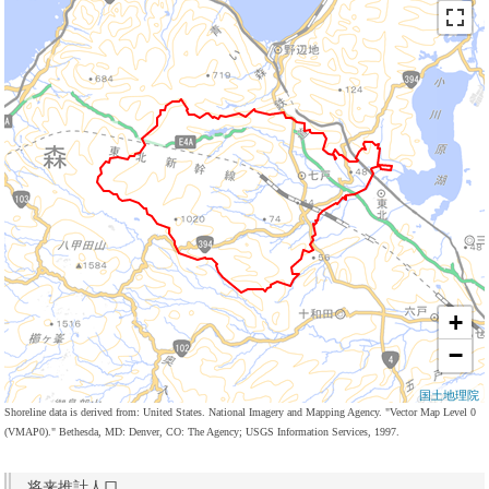
+
−
国土地理院
Shoreline data is derived from: United States. National Imagery and Mapping Agency. "Vector Map Level 0
(VMAP0)." Bethesda, MD: Denver, CO: The Agency; USGS Information Services, 1997.
将来推計人口