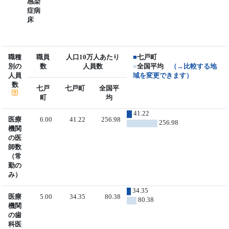
感染
症病
床
職種
職員
人口10万人あたり
■
七戸町
別の
数
人員数
■
全国平均
（→比較する地
人員
域を変更できます）
数
七戸
七戸町
全国平
町
均
41.22
医療
6.00
41.22
256.98
256.98
機関
の医
師数
（常
勤の
み）
34.35
医療
5.00
34.35
80.38
80.38
機関
の歯
科医