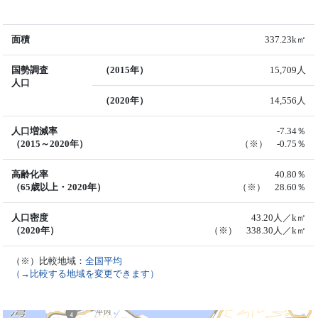
面積
337.23k㎡
国勢調査
（2015年）
15,709人
人口
（2020年）
14,556人
人口増減率
-7.34％
（2015～2020年）
（※） -0.75％
高齢化率
40.80％
（65歳以上・2020年）
（※） 28.60％
人口密度
43.20人／k㎡
（2020年）
（※） 338.30人／k㎡
（※）比較地域：
全国平均
（→比較する地域を変更できます）