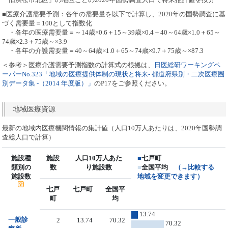
■医療介護需要予測：各年の需要量を以下で計算し、2020年の国勢調査に基
づく需要量＝100として指数化
・各年の医療需要量＝～14歳×0.6＋15～39歳×0.4＋40～64歳×1.0＋65～
74歳×2.3＋75歳～×3.9
・各年の介護需要量＝40～64歳×1.0＋65～74歳×9.7＋75歳～×87.3
＜参考＞医療介護需要予測指数の計算式の根拠は、
日医総研ワーキングペ
ーパーNo.323「地域の医療提供体制の現状と将来- 都道府県別・二次医療圏
別データ集 -（2014 年度版）」
のP17をご参照ください。
地域医療資源
最新の地域内医療機関情報の集計値（人口10万人あたりは、2020年国勢調
査総人口で計算）
施設種
施設
人口10万人あた
■
七戸町
類別の
数
り施設数
■
全国平均
（→比較する
施設数
地域を変更できます）
七戸
七戸町
全国平
町
均
13.74
一般診
2
13.74
70.32
70.32