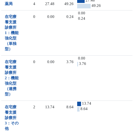
27.48
薬局
4
27.48
49.26
49.26
0.00
在宅療
0
0.00
0.24
0.24
養支援
診療所
1：機能
強化型
（単独
型）
0.00
在宅療
0
0.00
3.76
3.76
養支援
診療所
2：機能
強化型
（連携
型）
13.74
在宅療
2
13.74
8.64
8.64
養支援
診療所
3：その
他