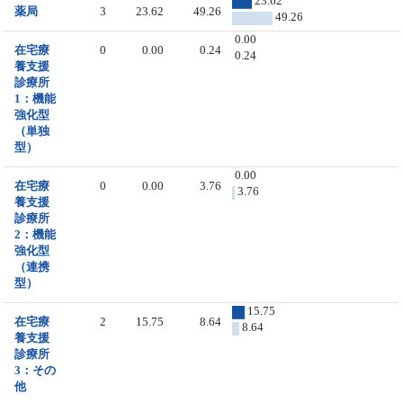
23.62
薬局
3
23.62
49.26
49.26
0.00
在宅療
0
0.00
0.24
0.24
養支援
診療所
1：機能
強化型
（単独
型）
0.00
在宅療
0
0.00
3.76
3.76
養支援
診療所
2：機能
強化型
（連携
型）
15.75
在宅療
2
15.75
8.64
8.64
養支援
診療所
3：その
他