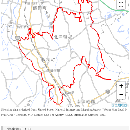
+
−
国土地理院
Shoreline data is derived from: United States. National Imagery and Mapping Agency. "Vector Map Level 0
(VMAP0)." Bethesda, MD: Denver, CO: The Agency; USGS Information Services, 1997.
将来推計人口