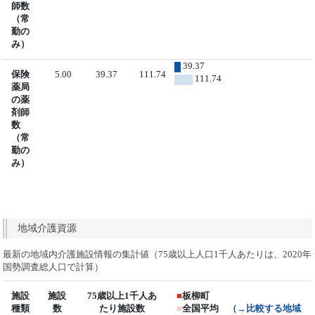
師数
（常
勤の
み）
39.37
保険
5.00
39.37
111.74
111.74
薬局
の薬
剤師
数
（常
勤の
み）
地域介護資源
最新の地域内介護施設情報の集計値（75歳以上人口1千人あたりは、2020年
国勢調査総人口で計算）
施設
施設
75歳以上1千人あ
■
板柳町
種類
数
たり施設数
■
全国平均
（→比較する地域