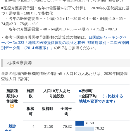
■医療介護需要予測：各年の需要量を以下で計算し、2020年の国勢調査に基
づく需要量＝100として指数化
・各年の医療需要量＝～14歳×0.6＋15～39歳×0.4＋40～64歳×1.0＋65～
74歳×2.3＋75歳～×3.9
・各年の介護需要量＝40～64歳×1.0＋65～74歳×9.7＋75歳～×87.3
＜参考＞医療介護需要予測指数の計算式の根拠は、
日医総研ワーキングペ
ーパーNo.323「地域の医療提供体制の現状と将来- 都道府県別・二次医療圏
別データ集 -（2014 年度版）」
のP17をご参照ください。
地域医療資源
最新の地域内医療機関情報の集計値（人口10万人あたりは、2020年国勢調
査総人口で計算）
施設種
施設
人口10万人あた
■
板柳町
類別の
数
り施設数
■
全国平均
（→比較する
施設数
地域を変更できます）
板柳
板柳町
全国平
町
均
31.50
一般診
4
31.50
70.32
70.32