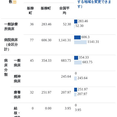
数
する地域を変更できま
す）
板柳
板柳町
全国平
町
均
283.46
一般診療
36
283.46
52.30
52.30
所病床
606.3
病院病床
77
606.30
1,141.31
1141.31
（全区分
計）
354.33
病
一般
45
354.33
683.75
683.75
床
病床
分
0
類
精神
245.64
245.64
病床
251.97
療養
32
251.97
207.97
207.97
病床
0
結
0
0.00
3.95
3.95
核・