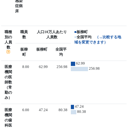
感染
症病
床
職種
職員
人口10万人あたり
■
板柳町
別の
数
人員数
■
全国平均
（→比較する地
人員
域を変更できます）
数
板柳
板柳町
全国平
町
均
62.99
医療
8.00
62.99
256.98
256.98
機関
の医
師数
（常
勤の
み）
47.24
医療
6.00
47.24
80.38
80.38
機関
の歯
科医