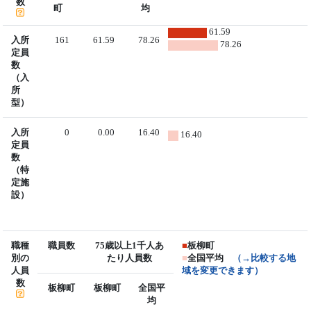
数
町
均
61.59
入所
161
61.59
78.26
78.26
定員
数
（入
所
型）
入所
0
0.00
16.40
16.40
定員
数
（特
定施
設）
職種
職員数
75歳以上1千人あ
■
板柳町
別の
たり人員数
■
全国平均
（→比較する地
人員
域を変更できます）
数
板柳町
板柳町
全国平
均