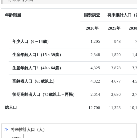
年齢階層
国勢調査
将来推計人口（国
2020年
2025年
203
年少人口（0～14歳）
1,205
948
7
生産年齢人口1（15～39歳）
2,348
1,820
1,
生産年齢人口2（40～64歳）
4,325
3,878
3,
高齢者人口（65歳以上）
4,822
4,677
4,
後期高齢者人口（75歳以上＝再掲）
2,614
2,680
2,
総人口
12,700
11,323
10,1
将来推計人口（人）
14000