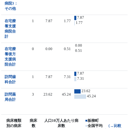
病院3：
その他
7.87
在宅療
1
7.87
1.77
1.77
養支援
病院合
計
0.00
在宅療
0
0.00
0.51
0.51
養後方
支援病
院合計
7.87
訪問歯
1
7.87
7.31
7.31
科合計
23.62
訪問薬
3
23.62
45.24
45.24
局合計
病床種類
病床
人口10万人あたり病
■
板柳町
別の病床
数
床数
■
全国平均
（→比較