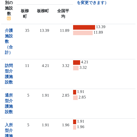
別の
を変更できます）
施設
板柳
板柳町
全国平
数
町
均
13.39
介護
35
13.39
11.89
11.89
施設
数
（合
計）
4.21
訪問
11
4.21
3.32
3.32
型介
護施
設数
1.91
通所
5
1.91
2.85
2.85
型介
護施
設数
1.91
入所
5
1.91
1.96
1.96
型介
護施