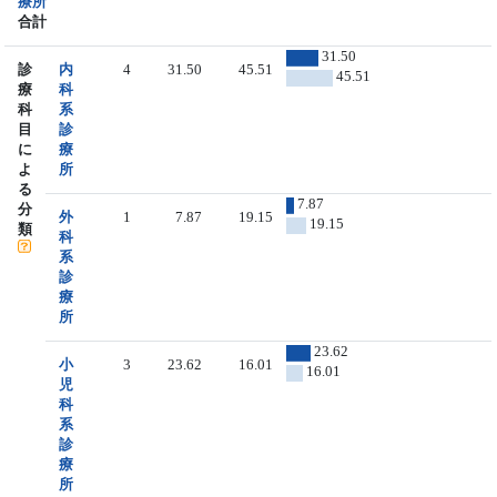
療所
合計
31.50
診
内
4
31.50
45.51
45.51
療
科
科
系
目
診
に
療
よ
所
る
7.87
分
外
1
7.87
19.15
19.15
類
科
系
診
療
所
23.62
小
3
23.62
16.01
16.01
児
科
系
診
療
所