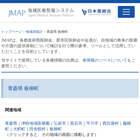
トップページ
>
地域別統計
> 青森県 板柳町
JMAPは、各都道府県医師会、郡市区医師会や会員が、自地域の将来の医療
や介護の提供体制について検討を行う際の参考、ツールとして活用してい
ただくことを目的としています。
当サイトで使用している各種情報の出典は、
各情報のソースについて
をご
参照ください。
青森県 板柳町
関連地域
青森県
｜
津軽地域医療圏
｜
弘前市
｜
黒石市
｜
平川市
｜
西目屋村
｜
藤崎
町
｜
大鰐町
｜
田舎館村
｜
板柳町
（クリックすると、その地域の画面に移動します）