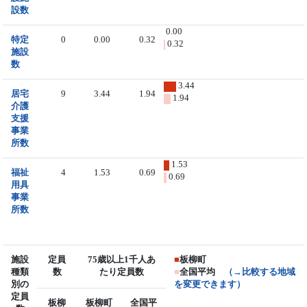
設数
0.00
特定
0
0.00
0.32
0.32
施設
数
3.44
居宅
9
3.44
1.94
1.94
介護
支援
事業
所数
1.53
福祉
4
1.53
0.69
0.69
用具
事業
所数
施設
定員
75歳以上1千人あ
■
板柳町
種類
数
たり定員数
■
全国平均
（→比較する地域
別の
を変更できます）
定員
板柳
板柳町
全国平