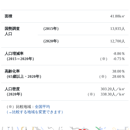
面積
41.88k㎡
国勢調査
（2015年）
13,935人
人口
（2020年）
12,700人
人口増減率
-8.86％
（2015～2020年）
（※） -0.75％
高齢化率
38.00％
（65歳以上・2020年）
（※） 28.60％
人口密度
303.20人／k㎡
（2020年）
（※） 338.30人／k㎡
（※）比較地域：
全国平均
（→比較する地域を変更できます）