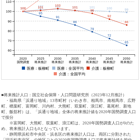
110
103
102
102
101
101
101
101
100
100
100
100
100
99
98
100
95
92
91
90
86
86
79
80
72
70
65
60
2020
2025
2030
2035
2040
2045
2050
国勢調査
将来推計
将来推計
将来推計
将来推計
将来推計
将来推計
医療：板柳町
医療：全国平均
介護：板柳町
介護：全国平均
■将来推計人口：国立社会保障・人口問題研究所（2023年12月推計）
・福島県「浜通り地域」13市町村（いわき市、相馬市、南相馬市、広野
町、楢葉町、富岡町、川内村、大熊町、双葉町、浪江町、葛尾村、新地
町、飯舘村）は、「浜通り地域」全体の将来推計値を2020年国勢調査人口
で按分
※富岡町、大熊町、双葉町、浪江町は、2020年国勢調査人口が0のた
め、将来推計人口も0となっています。
・静岡県浜松市中央区・浜名区の将来推計人口は、両区に分割された
「旧浜松市北区」の地区ごとの2020年国勢調査人口で将来推計値を按分