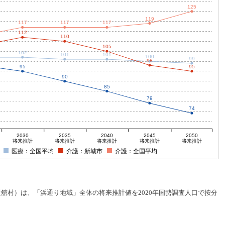
125
119
117
117
117
112
110
105
102
101
101
100
99
98
95
95
90
85
79
74
2030
2035
2040
2045
2050
将来推計
将来推計
将来推計
将来推計
将来推計
医療：全国平均
介護：新城市
介護：全国平均
村）は、「浜通り地域」全体の将来推計値を2020年国勢調査人口で按分