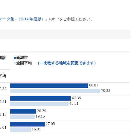
タ集 -（2014 年度版）」
のP17をご参照ください。
施設
■
新城市
■
全国平均
（→比較する地域を変更できます）
平均
60.87
0.32
70.32
47.35
5.51
45.51
20.29
9.15
19.15
27.05
6.01
16.01