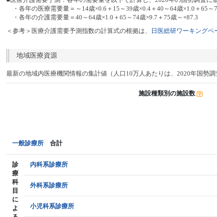
・各年の医療需要量＝～14歳×0.6＋15～39歳×0.4＋40～64歳×1.0＋65～74
・各年の介護需要量＝40～64歳×1.0＋65～74歳×9.7＋75歳～×87.3
＜参考＞医療介護需要予測指数の計算式の根拠は、
日医総研ワーキングペー
地域医療資源
最新の地域内医療機関情報の集計値（人口10万人あたりは、2020年国勢
施設種類別の施設数
一般診療所
合計
診
内科系診療所
療
科
外科系診療所
目
に
小児科系診療所
よ
る