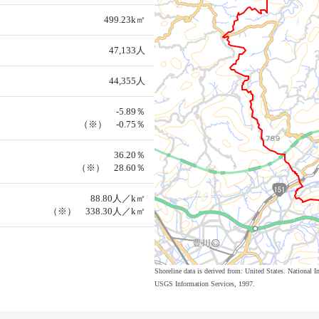
499.23k㎡
47,133人
44,355人
-5.89％
（※） -0.75％
36.20％
（※） 28.60％
88.80人／k㎡
（※） 338.30人／k㎡
Shoreline data is derived from: United States. Nation
USGS Information Services, 1997.