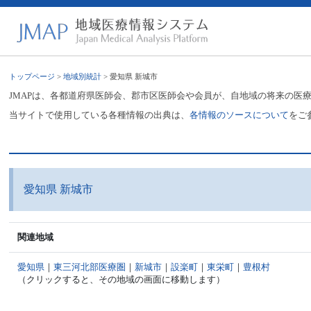
トップページ
>
地域別統計
> 愛知県 新城市
JMAPは、各都道府県医師会、郡市区医師会や会員が、自地域の将来の医
当サイトで使用している各種情報の出典は、
各情報のソースについて
をご
愛知県 新城市
関連地域
愛知県
｜
東三河北部医療圏
｜
新城市
｜
設楽町
｜
東栄町
｜
豊根村
（クリックすると、その地域の画面に移動します）