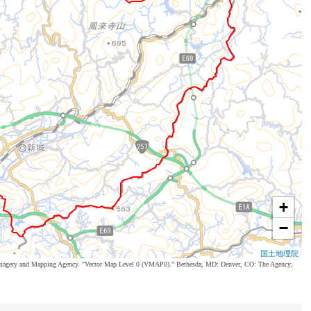
+
−
国土地理院
al Imagery and Mapping Agency. "Vector Map Level 0 (VMAP0)." Bethesda, MD: Denver, CO: The Agency;