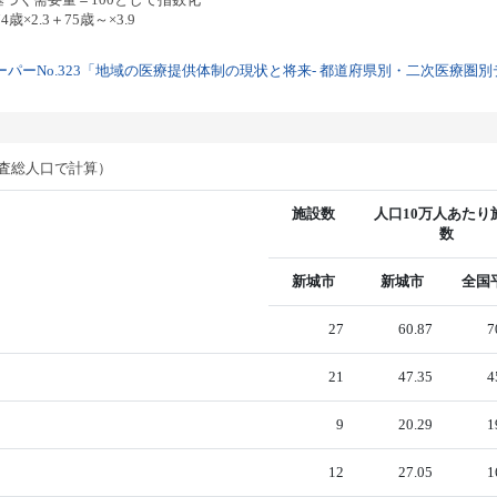
歳×2.3＋75歳～×3.9
パーNo.323「地域の医療提供体制の現状と将来- 都道府県別・二次医療圏別デー
調査総人口で計算）
施設数
人口10万人あたり
数
新城市
新城市
全国
27
60.87
7
21
47.35
4
9
20.29
1
12
27.05
1