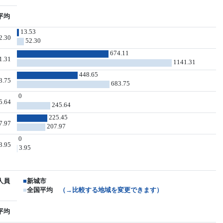
平均
13.53
2.30
52.30
674.11
1.31
1141.31
448.65
3.75
683.75
0
5.64
245.64
225.45
7.97
207.97
0
3.95
3.95
人員
■
新城市
■
全国平均
（→比較する地域を変更できます）
平均