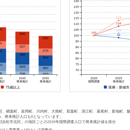
130
125
120
113
115
108
110
105
76
102
100
100
100
100
8540
98
100
8305
95
70
5227
90
4725
41
85
7989
6934
80
75
16
4629
3867
70
48
2048
1816
40
2045
2050
2020
2025
推計
将来推計
将来推計
国勢調査
将来推計
75歳以上
医療：新城市
、楢葉町、富岡町、川内村、大熊町、双葉町、浪江町、葛尾村、新地町、飯舘
め、将来推計人口も0となっています。
浜松市北区」の地区ごとの2020年国勢調査人口で将来推計値を按分
基づく需要量＝100として指数化