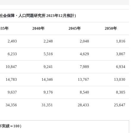
会保障・人口問題研究所 2023年12月推計）
035年
2040年
2045年
2050年
2,493
2,248
2,048
1,816
6,233
5,516
4,629
3,867
10,847
9,241
7,989
6,934
14,783
14,346
13,767
13,030
9,637
9,176
8,540
8,305
34,356
31,351
28,433
25,647
年実績＝100）