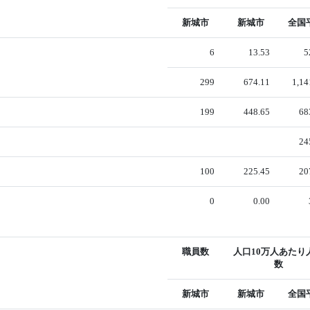
新城市
新城市
全国
6
13.53
5
299
674.11
1,14
199
448.65
68
24
100
225.45
20
0
0.00
職員数
人口10万人あたり
数
新城市
新城市
全国