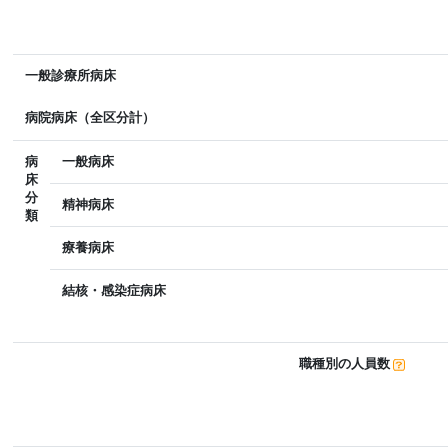
一般診療所病床
病院病床（全区分計）
病
一般病床
床
分
精神病床
類
療養病床
結核・感染症病床
職種別の人員数