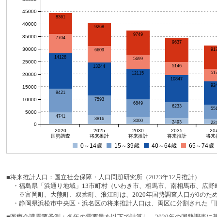
45000
8361
40000
9268
9749
35000
7704
9637
30000
91
6609
14128
5699
25000
5146
13244
51
12115
20000
10847
92
15000
9421
10000
7593
6849
6233
55
5000
4741
3816
3000
2493
22
0
2020
2025
2030
2035
20
国勢調査
将来推計
将来推計
将来推計
将来
0～14歳
15～39歳
40～64歳
65～74歳
■将来推計人口：国立社会保障・人口問題研究所（2023年12月推計）
・福島県「浜通り地域」13市町村（いわき市、相馬市、南相馬市、広野町
※富岡町、大熊町、双葉町、浪江町は、2020年国勢調査人口が0のた
・静岡県浜松市中央区・浜名区の将来推計人口は、両区に分割された「旧
■医療介護需要予測：各年の需要量を以下で計算し、2020年の国勢調査に