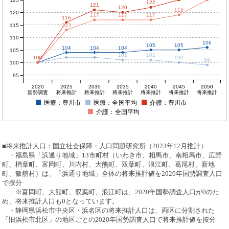
125
122
121
120
119
120
117
117
117
116
113
115
110
106
105
105
104
104
104
105
102
102
101
101
100
100
100
100
100
99
100
95
2020
2025
2030
2035
2040
2045
2050
国勢調査
将来推計
将来推計
将来推計
将来推計
将来推計
将来推計
医療：豊川市
医療：全国平均
介護：豊川市
介護：全国平均
■将来推計人口：国立社会保障・人口問題研究所（2023年12月推計）
・福島県「浜通り地域」13市町村（いわき市、相馬市、南相馬市、広野
町、楢葉町、富岡町、川内村、大熊町、双葉町、浪江町、葛尾村、新地
町、飯舘村）は、「浜通り地域」全体の将来推計値を2020年国勢調査人口
で按分
※富岡町、大熊町、双葉町、浪江町は、2020年国勢調査人口が0のた
め、将来推計人口も0となっています。
・静岡県浜松市中央区・浜名区の将来推計人口は、両区に分割された
「旧浜松市北区」の地区ごとの2020年国勢調査人口で将来推計値を按分