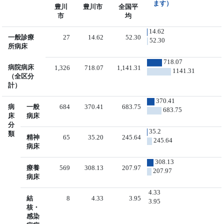
ます）
豊川
豊川市
全国平
市
均
14.62
一般診療
27
14.62
52.30
52.30
所病床
718.07
病院病床
1,326
718.07
1,141.31
1141.31
（全区分
計）
370.41
病
一般
684
370.41
683.75
683.75
床
病床
分
35.2
類
精神
65
35.20
245.64
245.64
病床
308.13
療養
569
308.13
207.97
207.97
病床
4.33
結
8
4.33
3.95
3.95
核・
感染