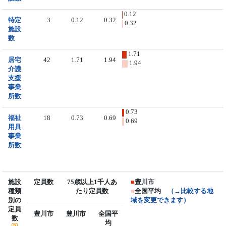
0.12
特定
3
0.12
0.32
0.32
施設
数
1.71
居宅
42
1.71
1.94
1.94
介護
支援
事業
所数
0.73
福祉
18
0.73
0.69
0.69
用具
事業
所数
施設
定員数
75歳以上1千人あ
■
豊川市
種類
たり定員数
■
全国平均
（→比較する地
別の
域を変更できます）
定員
豊川市
豊川市
全国平
数
均