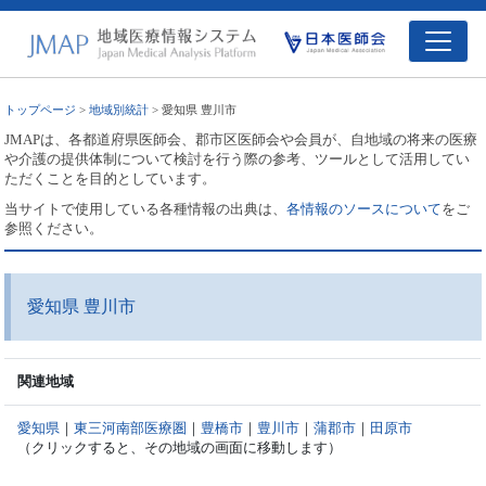
トップページ
>
地域別統計
> 愛知県 豊川市
JMAPは、各都道府県医師会、郡市区医師会や会員が、自地域の将来の医療
や介護の提供体制について検討を行う際の参考、ツールとして活用してい
ただくことを目的としています。
当サイトで使用している各種情報の出典は、
各情報のソースについて
をご
参照ください。
愛知県 豊川市
関連地域
愛知県
｜
東三河南部医療圏
｜
豊橋市
｜
豊川市
｜
蒲郡市
｜
田原市
（クリックすると、その地域の画面に移動します）