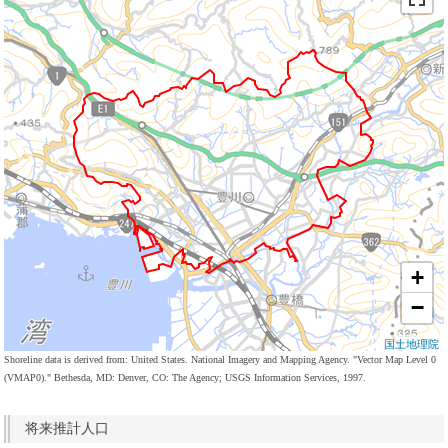
+
−
国土地理院
Shoreline data is derived from: United States. National Imagery and Mapping Agency. "Vector Map Level 0
(VMAP0)." Bethesda, MD: Denver, CO: The Agency; USGS Information Services, 1997.
将来推計人口