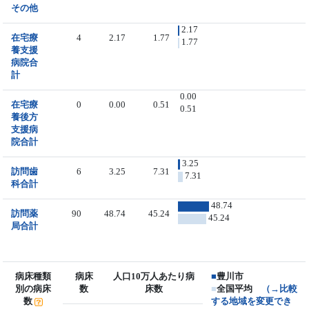
その他
2.17
在宅療
4
2.17
1.77
1.77
養支援
病院合
計
0.00
在宅療
0
0.00
0.51
0.51
養後方
支援病
院合計
3.25
訪問歯
6
3.25
7.31
7.31
科合計
48.74
訪問薬
90
48.74
45.24
45.24
局合計
病床種類
病床
人口10万人あたり病
■
豊川市
別の病床
数
床数
■
全国平均
（→比較
数
する地域を変更でき