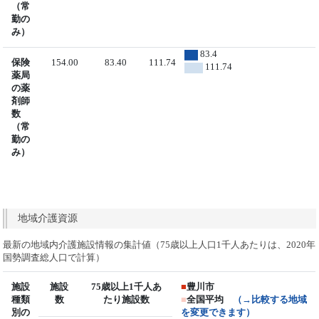
（常
勤の
み）
83.4
保険
154.00
83.40
111.74
111.74
薬局
の薬
剤師
数
（常
勤の
み）
地域介護資源
最新の地域内介護施設情報の集計値（75歳以上人口1千人あたりは、2020年
国勢調査総人口で計算）
施設
施設
75歳以上1千人あ
■
豊川市
種類
数
たり施設数
■
全国平均
（→比較する地域
別の
を変更できます）