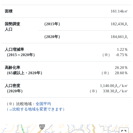
面積
161.14k㎡
国勢調査
（2015年）
182,436人
人口
（2020年）
184,661人
人口増減率
1.22％
（2015～2020年）
（※） -0.75％
高齢化率
26.20％
（65歳以上・2020年）
（※） 28.60％
人口密度
1,146.00人／k㎡
（2020年）
（※） 338.30人／k㎡
（※）比較地域：
全国平均
（→比較する地域を変更できます）