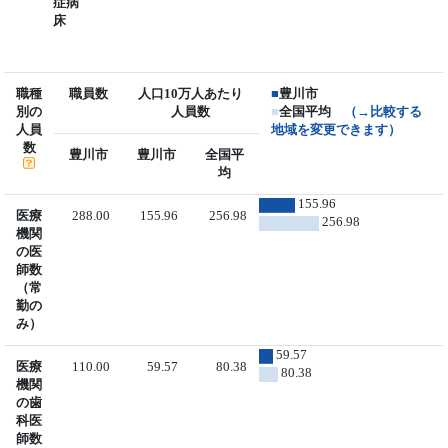
症病
床
職種
職員数
人口10万人あたり
■
豊川市
別の
人員数
■
全国平均
（→比較する
人員
地域を変更できます）
数
豊川市
豊川市
全国平
均
155.96
医療
288.00
155.96
256.98
256.98
機関
の医
師数
（常
勤の
み）
59.57
医療
110.00
59.57
80.38
80.38
機関
の歯
科医
師数