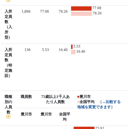
77.08
入所
1,896
77.08
78.26
78.26
定員
数
（入
所
型）
5.53
入所
136
5.53
16.40
16.40
定員
数
（特
定施
設）
職種
職員数
75歳以上1千人あ
■
豊川市
別の
たり人員数
■
全国平均
（→比較する
人員
地域を変更できます）
数
豊川市
豊川市
全国平
均
75.92