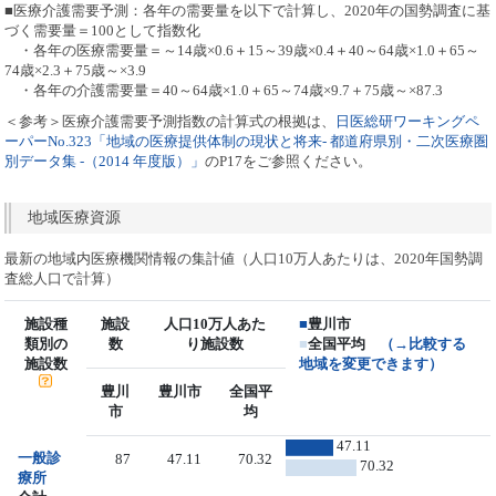
■医療介護需要予測：各年の需要量を以下で計算し、2020年の国勢調査に基
づく需要量＝100として指数化
・各年の医療需要量＝～14歳×0.6＋15～39歳×0.4＋40～64歳×1.0＋65～
74歳×2.3＋75歳～×3.9
・各年の介護需要量＝40～64歳×1.0＋65～74歳×9.7＋75歳～×87.3
＜参考＞医療介護需要予測指数の計算式の根拠は、
日医総研ワーキングペ
ーパーNo.323「地域の医療提供体制の現状と将来- 都道府県別・二次医療圏
別データ集 -（2014 年度版）」
のP17をご参照ください。
地域医療資源
最新の地域内医療機関情報の集計値（人口10万人あたりは、2020年国勢調
査総人口で計算）
施設種
施設
人口10万人あた
■
豊川市
類別の
数
り施設数
■
全国平均
（→比較する
施設数
地域を変更できます）
豊川
豊川市
全国平
市
均
47.11
一般診
87
47.11
70.32
70.32
療所