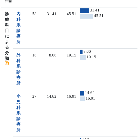
合計
31.41
診
内
58
31.41
45.51
45.51
療
科
科
系
目
診
に
療
よ
所
る
8.66
分
外
16
8.66
19.15
19.15
類
科
系
診
療
所
14.62
小
27
14.62
16.01
16.01
児
科
系
診
療
所