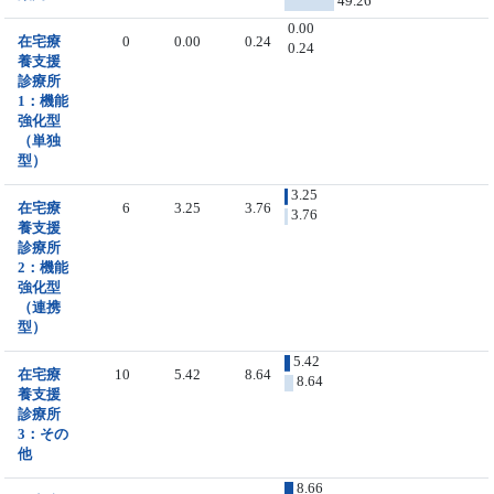
49.26
0.00
在宅療
0
0.00
0.24
0.24
養支援
診療所
1：機能
強化型
（単独
型）
3.25
在宅療
6
3.25
3.76
3.76
養支援
診療所
2：機能
強化型
（連携
型）
5.42
在宅療
10
5.42
8.64
8.64
養支援
診療所
3：その
他
8.66