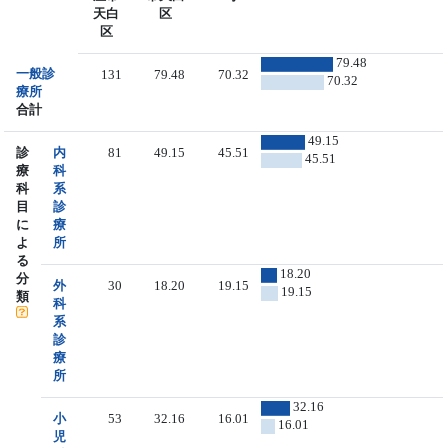
天白
区
区
79.48
一般診
131
79.48
70.32
70.32
療所
合計
49.15
診
内
81
49.15
45.51
45.51
療
科
科
系
目
診
に
療
よ
所
る
18.20
分
外
30
18.20
19.15
19.15
類
科
系
診
療
所
32.16
小
53
32.16
16.01
16.01
児