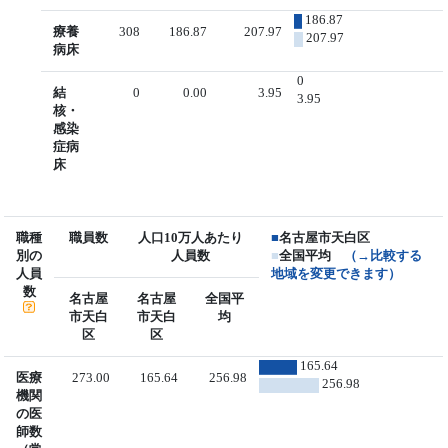
186.87
療養
308
186.87
207.97
207.97
病床
0
結
0
0.00
3.95
3.95
核・
感染
症病
床
職種
職員数
人口10万人あたり
■
名古屋市天白区
別の
人員数
■
全国平均
（→比較する
人員
地域を変更できます）
数
名古屋
名古屋
全国平
市天白
市天白
均
区
区
165.64
医療
273.00
165.64
256.98
256.98
機関
の医
師数