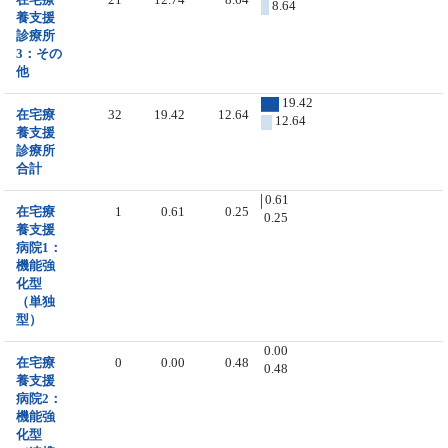
8.64
養支援
診療所
3：その
他
19.42
在宅療
32
19.42
12.64
12.64
養支援
診療所
合計
0.61
在宅療
1
0.61
0.25
0.25
養支援
病院1：
機能強
化型
（単独
型）
0.00
在宅療
0
0.00
0.48
0.48
養支援
病院2：
機能強
化型