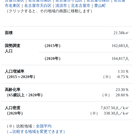
古屋市港区
｜
名古屋市南区
｜
名古屋市守山区
｜
名古屋市緑区
｜
名古屋
市名東区
｜
名古屋市天白区
｜
清須市
｜
北名古屋市
｜
豊山町
（クリックすると、その地域の画面に移動します）
面積
21.58k㎡
国勢調査
（2015年）
162,683人
人口
（2020年）
164,817人
人口増減率
1.31％
（2015～2020年）
（※） -0.75％
高齢化率
23.30％
（65歳以上・2020年）
（※） 28.60％
人口密度
7,637.50人／k㎡
（2020年）
（※） 338.30人／k㎡
（※）比較地域：
全国平均
（→比較する地域を変更できます）