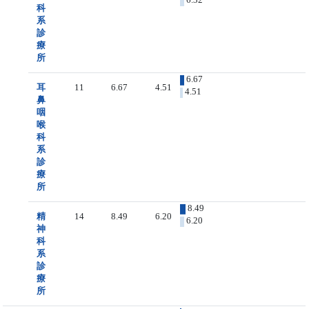
科
系
診
療
所
6.67
耳
11
6.67
4.51
4.51
鼻
咽
喉
科
系
診
療
所
8.49
精
14
8.49
6.20
6.20
神
科
系
診
療
所