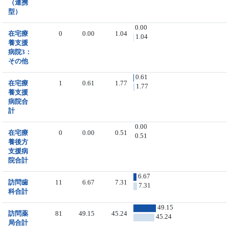
（連携
型）
0.00
在宅療
0
0.00
1.04
1.04
養支援
病院3：
その他
0.61
在宅療
1
0.61
1.77
1.77
養支援
病院合
計
0.00
在宅療
0
0.00
0.51
0.51
養後方
支援病
院合計
6.67
訪問歯
11
6.67
7.31
7.31
科合計
49.15
訪問薬
81
49.15
45.24
45.24
局合計