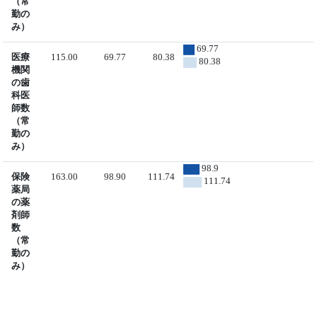
（常
勤の
み）
69.77
医療
115.00
69.77
80.38
80.38
機関
の歯
科医
師数
（常
勤の
み）
98.9
保険
163.00
98.90
111.74
111.74
薬局
の薬
剤師
数
（常
勤の
み）