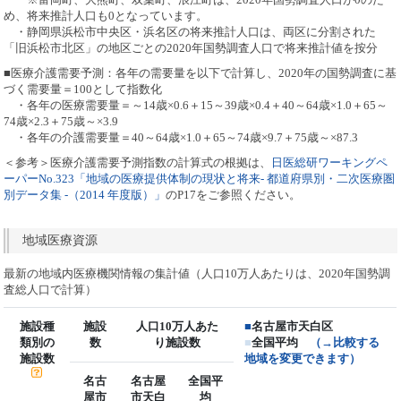
め、将来推計人口も0となっています。
・静岡県浜松市中央区・浜名区の将来推計人口は、両区に分割された
「旧浜松市北区」の地区ごとの2020年国勢調査人口で将来推計値を按分
■医療介護需要予測：各年の需要量を以下で計算し、2020年の国勢調査に基
づく需要量＝100として指数化
・各年の医療需要量＝～14歳×0.6＋15～39歳×0.4＋40～64歳×1.0＋65～
74歳×2.3＋75歳～×3.9
・各年の介護需要量＝40～64歳×1.0＋65～74歳×9.7＋75歳～×87.3
＜参考＞医療介護需要予測指数の計算式の根拠は、
日医総研ワーキングペ
ーパーNo.323「地域の医療提供体制の現状と将来- 都道府県別・二次医療圏
別データ集 -（2014 年度版）」
のP17をご参照ください。
地域医療資源
最新の地域内医療機関情報の集計値（人口10万人あたりは、2020年国勢調
査総人口で計算）
施設種
施設
人口10万人あた
■
名古屋市天白区
類別の
数
り施設数
■
全国平均
（→比較する
施設数
地域を変更できます）
名古
名古屋
全国平
屋市
市天白
均