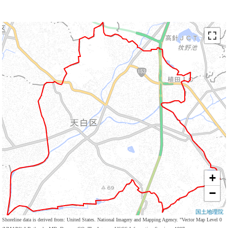
+
−
国土地理院
Shoreline data is derived from: United States. National Imagery and Mapping Agency. "Vector Map Level 0