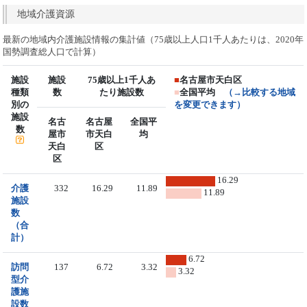
地域介護資源
最新の地域内介護施設情報の集計値（75歳以上人口1千人あたりは、2020年
国勢調査総人口で計算）
施設
施設
75歳以上1千人あ
■
名古屋市天白区
種類
数
たり施設数
■
全国平均
（→比較する地域
別の
を変更できます）
施設
名古
名古屋
全国平
数
屋市
市天白
均
天白
区
区
16.29
介護
332
16.29
11.89
11.89
施設
数
（合
計）
6.72
訪問
137
6.72
3.32
3.32
型介
護施
設数