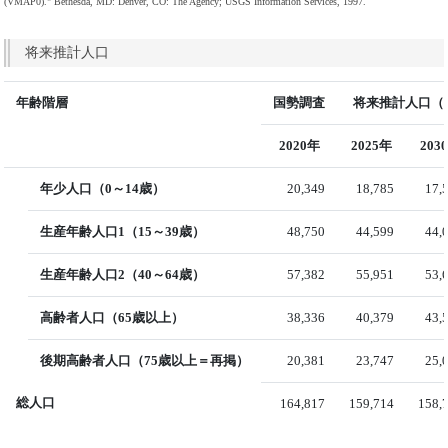
(VMAP0)." Bethesda, MD: Denver, CO: The Agency; USGS Information Services, 1997.
将来推計人口
年齢階層
国勢調査
将来推計人口（国
2020年
2025年
203
年少人口（0～14歳）
20,349
18,785
17,
生産年齢人口1（15～39歳）
48,750
44,599
44,
生産年齢人口2（40～64歳）
57,382
55,951
53,
高齢者人口（65歳以上）
38,336
40,379
43,
後期高齢者人口（75歳以上＝再掲）
20,381
23,747
25,
総人口
164,817
159,714
158,