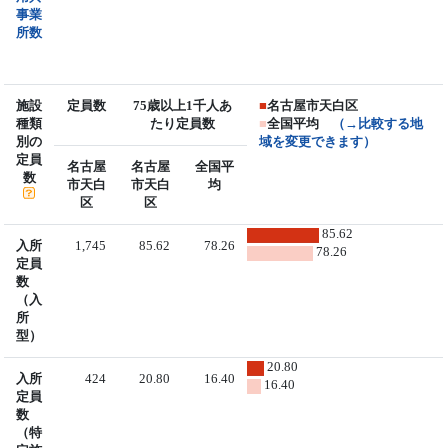
事業
所数
施設
定員数
75歳以上1千人あ
■
名古屋市天白区
種類
たり定員数
■
全国平均
（→比較する地
別の
域を変更できます）
定員
名古屋
名古屋
全国平
数
市天白
市天白
均
区
区
85.62
入所
1,745
85.62
78.26
78.26
定員
数
（入
所
型）
20.80
入所
424
20.80
16.40
16.40
定員
数
（特