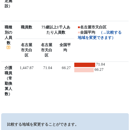
定施
設）
職種
職員数
75歳以上1千人あ
■
名古屋市天白区
別の
たり人員数
■
全国平均
（→比較する
人員
地域を変更できます）
数
名古屋
名古屋
全国平
市天白
市天白
均
区
区
71.04
介護
1,447.87
71.04
66.27
66.27
職員
（常
勤換
算人
数）
比較する地域を変更することができます。