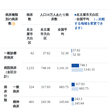
病床種類
病床
人口10万人あたり病
■
名古屋市天白区
別の病床
数
床数
■
全国平均
（→比較
数
する地域を変更でき
ます）
名古
名古屋
全国平
屋市
市天白
均
天白
区
区
37.62
一般診療
62
37.62
52.30
52.30
所病床
748.1
病院病床
1,233
748.10
1,141.31
1141.31
（全区分
計）
317.93
病
一般
524
317.93
683.75
683.75
床
病床
分
243.3
類
精神
401
243.30
245.64
245.64
病床