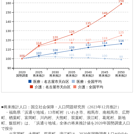
159
160
150
146
140
135
130
126
125
120
119
117
117
117
120
116
114
114
113
112
109
110
106
103
102
102
101
101
100
100
100
100
100
99
100
90
2020
2025
2030
2035
2040
2045
2050
国勢調査
将来推計
将来推計
将来推計
将来推計
将来推計
将来推計
医療：名古屋市天白区
医療：全国平均
介護：名古屋市天白区
介護：全国平均
■将来推計人口：国立社会保障・人口問題研究所（2023年12月推計）
・福島県「浜通り地域」13市町村（いわき市、相馬市、南相馬市、広野
町、楢葉町、富岡町、川内村、大熊町、双葉町、浪江町、葛尾村、新地
町、飯舘村）は、「浜通り地域」全体の将来推計値を2020年国勢調査人口
で按分
※富岡町、大熊町、双葉町、浪江町は、2020年国勢調査人口が0のた