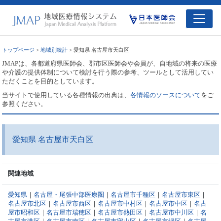
トップページ
>
地域別統計
> 愛知県 名古屋市天白区
JMAPは、各都道府県医師会、郡市区医師会や会員が、自地域の将来の医療
や介護の提供体制について検討を行う際の参考、ツールとして活用してい
ただくことを目的としています。
当サイトで使用している各種情報の出典は、
各情報のソースについて
をご
参照ください。
愛知県 名古屋市天白区
関連地域
愛知県
｜
名古屋・尾張中部医療圏
｜
名古屋市千種区
｜
名古屋市東区
｜
名古屋市北区
｜
名古屋市西区
｜
名古屋市中村区
｜
名古屋市中区
｜
名古
屋市昭和区
｜
名古屋市瑞穂区
｜
名古屋市熱田区
｜
名古屋市中川区
｜
名