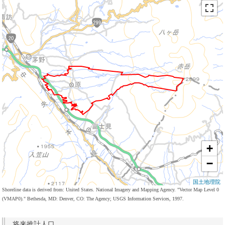
+
−
国土地理院
Shoreline data is derived from: United States. National Imagery and Mapping Agency. "Vector Map Level 0
(VMAP0)." Bethesda, MD: Denver, CO: The Agency; USGS Information Services, 1997.
将来推計人口