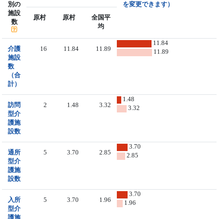
別の
を変更できます）
施設
原村
原村
全国平
数
均
11.84
介護
16
11.84
11.89
11.89
施設
数
（合
計）
1.48
訪問
2
1.48
3.32
3.32
型介
護施
設数
3.70
通所
5
3.70
2.85
2.85
型介
護施
設数
3.70
入所
5
3.70
1.96
1.96
型介
護施