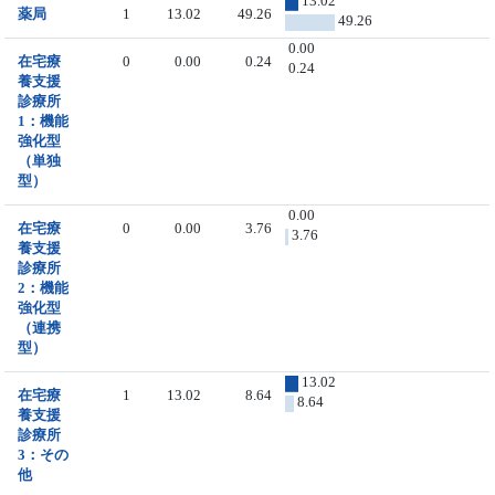
13.02
薬局
1
13.02
49.26
49.26
0.00
在宅療
0
0.00
0.24
0.24
養支援
診療所
1：機能
強化型
（単独
型）
0.00
在宅療
0
0.00
3.76
3.76
養支援
診療所
2：機能
強化型
（連携
型）
13.02
在宅療
1
13.02
8.64
8.64
養支援
診療所
3：その
他