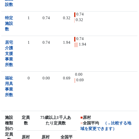
設数
0.74
特定
1
0.74
0.32
0.32
施設
数
0.74
居宅
1
0.74
1.94
1.94
介護
支援
事業
所数
0.00
福祉
0
0.00
0.69
0.69
用具
事業
所数
施設
定員
75歳以上1千人あ
■
原村
種類
数
たり定員数
■
全国平均
（→比較する地
別の
域を変更できます）
定員
原村
原村
全国平