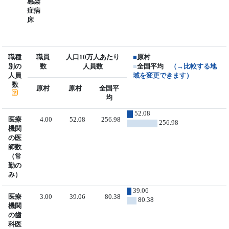
感染
症病
床
職種
職員
人口10万人あたり
■
原村
別の
数
人員数
■
全国平均
（→比較する地
人員
域を変更できます）
数
原村
原村
全国平
均
52.08
医療
4.00
52.08
256.98
256.98
機関
の医
師数
（常
勤の
み）
39.06
医療
3.00
39.06
80.38
80.38
機関
の歯
科医