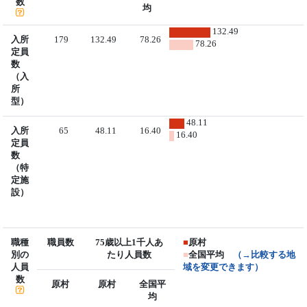
数
均
132.49
入所
179
132.49
78.26
78.26
定員
数
（入
所
型）
48.11
入所
65
48.11
16.40
16.40
定員
数
（特
定施
設）
職種
職員数
75歳以上1千人あ
■
原村
別の
たり人員数
■
全国平均
（→比較する地
人員
域を変更できます）
数
原村
原村
全国平
均