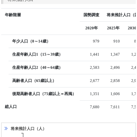
年齢階層
国勢調査
将来推計人口（国
2020年
2025年
203
年少人口（0～14歳）
979
910
8
生産年齢人口1（15～39歳）
1,441
1,347
1,
生産年齢人口2（40～64歳）
2,583
2,496
2,
高齢者人口（65歳以上）
2,677
2,858
2,
後期高齢者人口（75歳以上＝再掲）
1,351
1,606
1,
総人口
7,680
7,611
7,
将来推計人口（人）