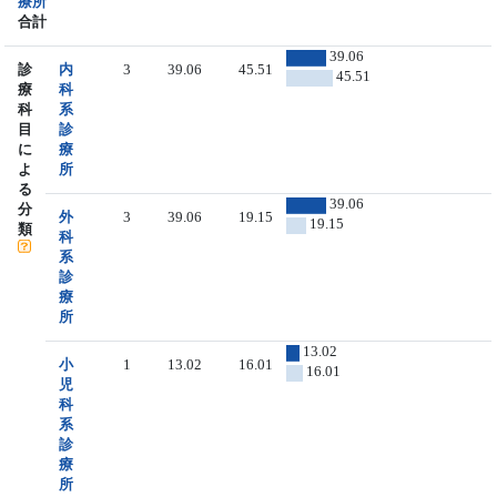
療所
合計
39.06
診
内
3
39.06
45.51
45.51
療
科
科
系
目
診
に
療
よ
所
る
39.06
分
外
3
39.06
19.15
19.15
類
科
系
診
療
所
13.02
小
1
13.02
16.01
16.01
児
科
系
診
療
所