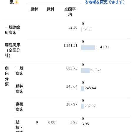
数
る地域を変更できます）
原村
原村
全国平
均
0
一般診療
52.30
52.30
所病床
0
病院病床
1,141.31
1141.31
（全区分
計）
0
病
一般
683.75
683.75
床
病床
分
0
類
精神
245.64
245.64
病床
0
療養
207.97
207.97
病床
0
結
0
0.00
3.95
3.95
核・