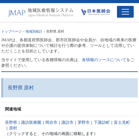
トップページ
>
地域別統計
> 長野県 原村
JMAPは、各都道府県医師会、郡市区医師会や会員が、自地域の将来の医療
や介護の提供体制について検討を行う際の参考、ツールとして活用してい
ただくことを目的としています。
当サイトで使用している各種情報の出典は、
各情報のソースについて
をご
参照ください。
長野県 原村
関連地域
長野県
｜
諏訪医療圏
｜
岡谷市
｜
諏訪市
｜
茅野市
｜
下諏訪町
｜
富士見町
｜
原村
（クリックすると、その地域の画面に移動します）