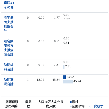
病院3：
その他
0.00
在宅療
0
0.00
1.77
1.77
養支援
病院合
計
0.00
在宅療
0
0.00
0.51
0.51
養後方
支援病
院合計
0.00
訪問歯
0
0.00
7.31
7.31
科合計
13.02
訪問薬
1
13.02
45.24
45.24
局合計
病床種類
病床
人口10万人あたり
■
原村
別の病床
数
病床数
■
全国平均
（→比較す