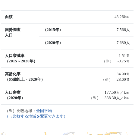
面積
43.26k㎡
国勢調査
（2015年）
7,566人
人口
（2020年）
7,680人
人口増減率
1.51％
（2015～2020年）
（※） -0.75％
高齢化率
34.90％
（65歳以上・2020年）
（※） 28.60％
人口密度
177.50人／k㎡
（2020年）
（※） 338.30人／k㎡
（※）比較地域：
全国平均
（→比較する地域を変更できます）