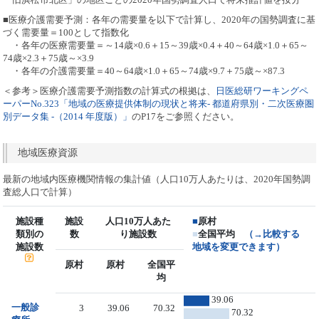
■医療介護需要予測：各年の需要量を以下で計算し、2020年の国勢調査に基
づく需要量＝100として指数化
・各年の医療需要量＝～14歳×0.6＋15～39歳×0.4＋40～64歳×1.0＋65～
74歳×2.3＋75歳～×3.9
・各年の介護需要量＝40～64歳×1.0＋65～74歳×9.7＋75歳～×87.3
＜参考＞医療介護需要予測指数の計算式の根拠は、
日医総研ワーキングペ
ーパーNo.323「地域の医療提供体制の現状と将来- 都道府県別・二次医療圏
別データ集 -（2014 年度版）」
のP17をご参照ください。
地域医療資源
最新の地域内医療機関情報の集計値（人口10万人あたりは、2020年国勢調
査総人口で計算）
施設種
施設
人口10万人あた
■
原村
類別の
数
り施設数
■
全国平均
（→比較する
施設数
地域を変更できます）
原村
原村
全国平
均
39.06
一般診
3
39.06
70.32
70.32