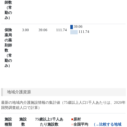
師数
（常
勤の
み）
39.06
保険
3.00
39.06
111.74
111.74
薬局
の薬
剤師
数
（常
勤の
み）
地域介護資源
最新の地域内介護施設情報の集計値（75歳以上人口1千人あたりは、2020年
国勢調査総人口で計算）
施設
施設
75歳以上1千人あ
■
原村
種類
数
たり施設数
■
全国平均
（→比較する地域