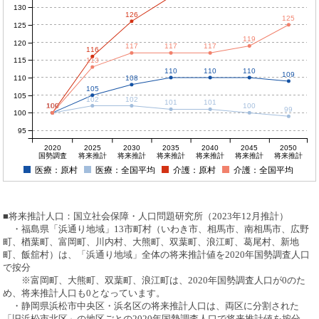
130
126
125
125
119
120
117
117
117
116
115
113
110
110
110
109
110
108
105
105
102
102
101
101
100
100
100
100
100
99
100
95
2020
2025
2030
2035
2040
2045
2050
国勢調査
将来推計
将来推計
将来推計
将来推計
将来推計
将来推計
医療：原村
医療：全国平均
介護：原村
介護：全国平均
■将来推計人口：国立社会保障・人口問題研究所（2023年12月推計）
・福島県「浜通り地域」13市町村（いわき市、相馬市、南相馬市、広野
町、楢葉町、富岡町、川内村、大熊町、双葉町、浪江町、葛尾村、新地
町、飯舘村）は、「浜通り地域」全体の将来推計値を2020年国勢調査人口
で按分
※富岡町、大熊町、双葉町、浪江町は、2020年国勢調査人口が0のた
め、将来推計人口も0となっています。
・静岡県浜松市中央区・浜名区の将来推計人口は、両区に分割された
「旧浜松市北区」の地区ごとの2020年国勢調査人口で将来推計値を按分