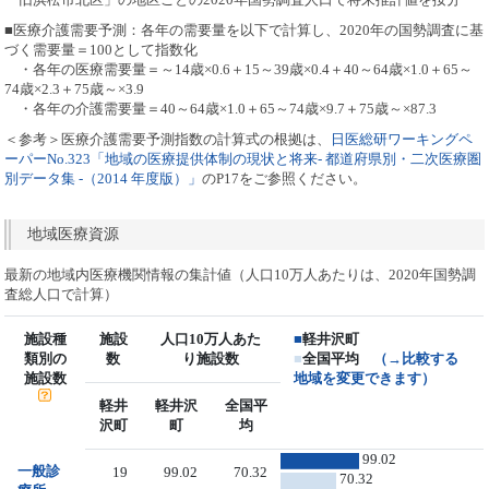
■医療介護需要予測：各年の需要量を以下で計算し、2020年の国勢調査に基
づく需要量＝100として指数化
・各年の医療需要量＝～14歳×0.6＋15～39歳×0.4＋40～64歳×1.0＋65～
74歳×2.3＋75歳～×3.9
・各年の介護需要量＝40～64歳×1.0＋65～74歳×9.7＋75歳～×87.3
＜参考＞医療介護需要予測指数の計算式の根拠は、
日医総研ワーキングペ
ーパーNo.323「地域の医療提供体制の現状と将来- 都道府県別・二次医療圏
別データ集 -（2014 年度版）」
のP17をご参照ください。
地域医療資源
最新の地域内医療機関情報の集計値（人口10万人あたりは、2020年国勢調
査総人口で計算）
施設種
施設
人口10万人あた
■
軽井沢町
類別の
数
り施設数
■
全国平均
（→比較する
施設数
地域を変更できます）
軽井
軽井沢
全国平
沢町
町
均
99.02
一般診
19
99.02
70.32
70.32