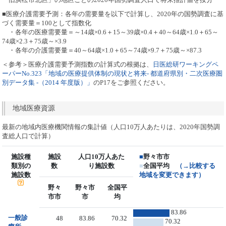
■医療介護需要予測：各年の需要量を以下で計算し、2020年の国勢調査に基
づく需要量＝100として指数化
・各年の医療需要量＝～14歳×0.6＋15～39歳×0.4＋40～64歳×1.0＋65～
74歳×2.3＋75歳～×3.9
・各年の介護需要量＝40～64歳×1.0＋65～74歳×9.7＋75歳～×87.3
＜参考＞医療介護需要予測指数の計算式の根拠は、
日医総研ワーキングペ
ーパーNo.323「地域の医療提供体制の現状と将来- 都道府県別・二次医療圏
別データ集 -（2014 年度版）」
のP17をご参照ください。
地域医療資源
最新の地域内医療機関情報の集計値（人口10万人あたりは、2020年国勢調
査総人口で計算）
施設種
施設
人口10万人あた
■
野々市市
類別の
数
り施設数
■
全国平均
（→比較する
施設数
地域を変更できます）
野々
野々市
全国平
市市
市
均
83.86
一般診
48
83.86
70.32
70.32