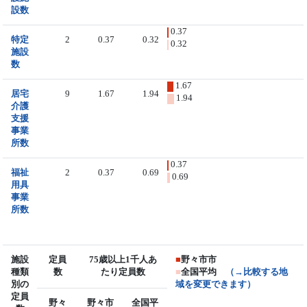
設数
0.37
特定
2
0.37
0.32
0.32
施設
数
1.67
居宅
9
1.67
1.94
1.94
介護
支援
事業
所数
0.37
福祉
2
0.37
0.69
0.69
用具
事業
所数
施設
定員
75歳以上1千人あ
■
野々市市
種類
数
たり定員数
■
全国平均
（→比較する地
別の
域を変更できます）
定員
野々
野々市
全国平