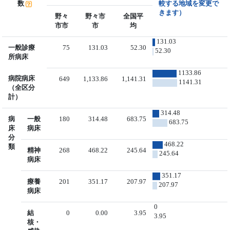
数
較する地域を変更で
きます）
野々
野々市
全国平
市市
市
均
131.03
一般診療
75
131.03
52.30
52.30
所病床
1133.86
病院病床
649
1,133.86
1,141.31
1141.31
（全区分
計）
314.48
病
一般
180
314.48
683.75
683.75
床
病床
分
468.22
類
精神
268
468.22
245.64
245.64
病床
351.17
療養
201
351.17
207.97
207.97
病床
0
結
0
0.00
3.95
3.95
核・