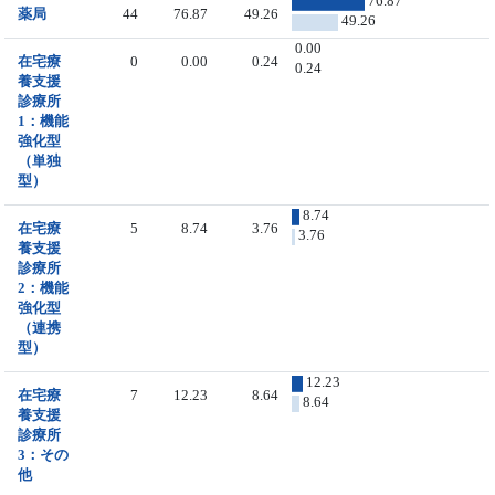
76.87
薬局
44
76.87
49.26
49.26
0.00
在宅療
0
0.00
0.24
0.24
養支援
診療所
1：機能
強化型
（単独
型）
8.74
在宅療
5
8.74
3.76
3.76
養支援
診療所
2：機能
強化型
（連携
型）
12.23
在宅療
7
12.23
8.64
8.64
養支援
診療所
3：その
他