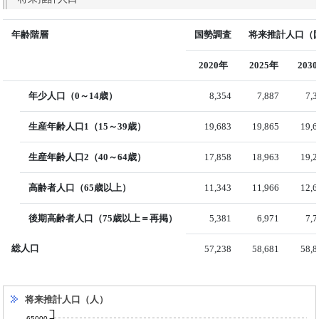
年齢階層
国勢調査
将来推計人口（国
2020年
2025年
203
年少人口（0～14歳）
8,354
7,887
7,
生産年齢人口1（15～39歳）
19,683
19,865
19,6
生産年齢人口2（40～64歳）
17,858
18,963
19,2
高齢者人口（65歳以上）
11,343
11,966
12,6
後期高齢者人口（75歳以上＝再掲）
5,381
6,971
7,
総人口
57,238
58,681
58,8
将来推計人口（人）
65000