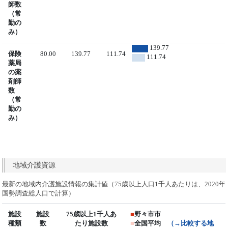
師数
（常
勤の
み）
139.77
保険
80.00
139.77
111.74
111.74
薬局
の薬
剤師
数
（常
勤の
み）
地域介護資源
最新の地域内介護施設情報の集計値（75歳以上人口1千人あたりは、2020年
国勢調査総人口で計算）
施設
施設
75歳以上1千人あ
■
野々市市
種類
数
たり施設数
■
全国平均
（→比較する地