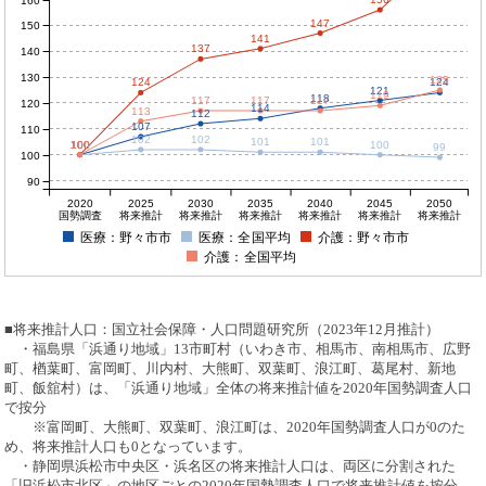
156
160
147
150
141
137
140
130
125
124
124
121
119
118
117
117
117
120
114
113
112
107
110
102
102
101
101
100
100
100
100
100
99
100
90
2020
2025
2030
2035
2040
2045
2050
国勢調査
将来推計
将来推計
将来推計
将来推計
将来推計
将来推計
医療：野々市市
医療：全国平均
介護：野々市市
介護：全国平均
■将来推計人口：国立社会保障・人口問題研究所（2023年12月推計）
・福島県「浜通り地域」13市町村（いわき市、相馬市、南相馬市、広野
町、楢葉町、富岡町、川内村、大熊町、双葉町、浪江町、葛尾村、新地
町、飯舘村）は、「浜通り地域」全体の将来推計値を2020年国勢調査人口
で按分
※富岡町、大熊町、双葉町、浪江町は、2020年国勢調査人口が0のた
め、将来推計人口も0となっています。
・静岡県浜松市中央区・浜名区の将来推計人口は、両区に分割された
「旧浜松市北区」の地区ごとの2020年国勢調査人口で将来推計値を按分