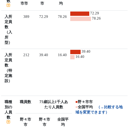
数
市市
市
均
72.29
入所
389
72.29
78.26
78.26
定員
数
（入
所
型）
39.40
入所
212
39.40
16.40
16.40
定員
数
（特
定施
設）
職種
職員数
75歳以上1千人あ
■
野々市市
別の
たり人員数
■
全国平均
（→比較する地
人員
域を変更できます）
数
野々市
野々市
全国平
市
市
均