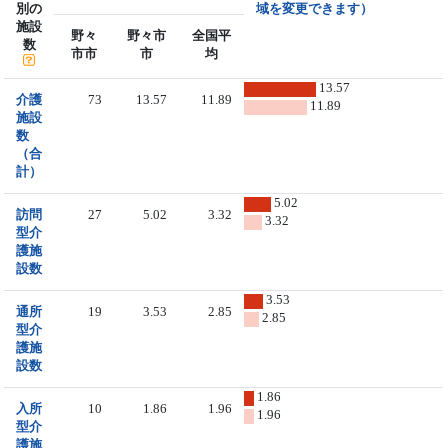
別の
域を変更できます）
施設
野々
野々市
全国平
数
市市
市
均
13.57
介護
73
13.57
11.89
11.89
施設
数
（合
計）
5.02
訪問
27
5.02
3.32
3.32
型介
護施
設数
3.53
通所
19
3.53
2.85
2.85
型介
護施
設数
1.86
入所
10
1.86
1.96
1.96
型介
護施