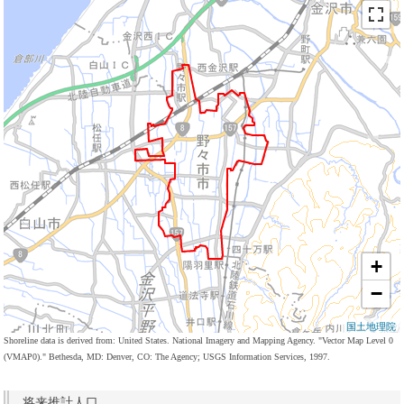
+
−
国土地理院
Shoreline data is derived from: United States. National Imagery and Mapping Agency. "Vector Map Level 0
(VMAP0)." Bethesda, MD: Denver, CO: The Agency; USGS Information Services, 1997.
将来推計人口