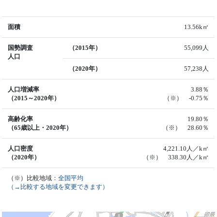
面積
13.56k㎡
国勢調査
（2015年）
55,099人
人口
（2020年）
57,238人
人口増減率
3.88％
（2015～2020年）
（※） -0.75％
高齢化率
19.80％
（65歳以上・2020年）
（※） 28.60％
人口密度
4,221.10人／k㎡
（2020年）
（※） 338.30人／k㎡
（※）比較地域：
全国平均
（→比較する地域を変更できます）