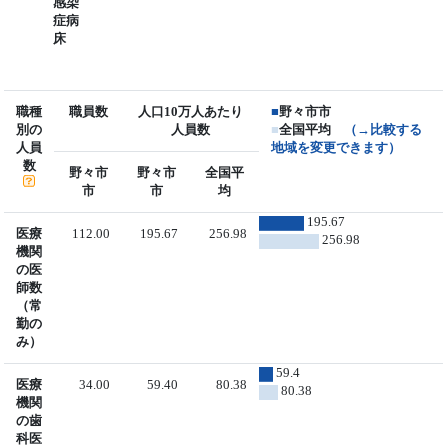
感染
症病
床
職種
職員数
人口10万人あたり
■
野々市市
別の
人員数
■
全国平均
（→比較する
人員
地域を変更できます）
数
野々市
野々市
全国平
市
市
均
195.67
医療
112.00
195.67
256.98
256.98
機関
の医
師数
（常
勤の
み）
59.4
医療
34.00
59.40
80.38
80.38
機関
の歯
科医