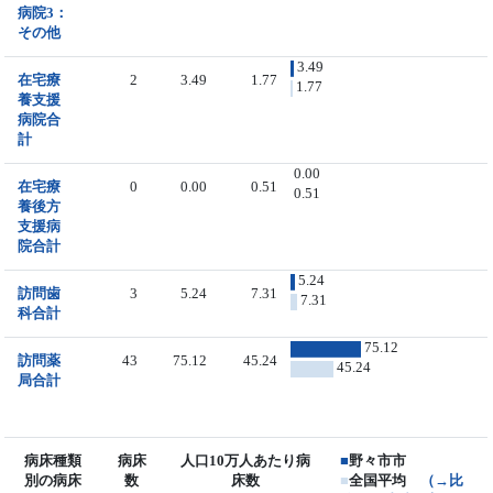
病院3：
その他
3.49
在宅療
2
3.49
1.77
1.77
養支援
病院合
計
0.00
在宅療
0
0.00
0.51
0.51
養後方
支援病
院合計
5.24
訪問歯
3
5.24
7.31
7.31
科合計
75.12
訪問薬
43
75.12
45.24
45.24
局合計
病床種類
病床
人口10万人あたり病
■
野々市市
別の病床
数
床数
■
全国平均
（→比