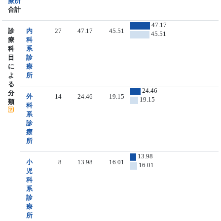
療所
合計
47.17
診
内
27
47.17
45.51
45.51
療
科
科
系
目
診
に
療
よ
所
る
24.46
分
外
14
24.46
19.15
19.15
類
科
系
診
療
所
13.98
小
8
13.98
16.01
16.01
児
科
系
診
療
所