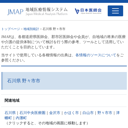
トップページ
>
地域別統計
> 石川県 野々市市
JMAPは、各都道府県医師会、郡市区医師会や会員が、自地域の将来の医療
や介護の提供体制について検討を行う際の参考、ツールとして活用してい
ただくことを目的としています。
当サイトで使用している各種情報の出典は、
各情報のソースについて
をご
参照ください。
石川県 野々市市
関連地域
石川県
｜
石川中央医療圏
｜
金沢市
｜
かほく市
｜
白山市
｜
野々市市
｜
津
幡町
｜
内灘町
（クリックすると、その地域の画面に移動します）