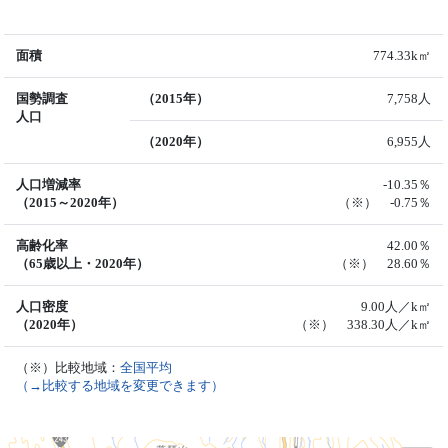
面積
774.33k㎡
国勢調査
（2015年）
7,758人
人口
（2020年）
6,955人
人口増減率
-10.35％
（2015～2020年）
（※） -0.75％
高齢化率
42.00％
（65歳以上・2020年）
（※） 28.60％
人口密度
9.00人／k㎡
（2020年）
（※） 338.30人／k㎡
（※）比較地域：
全国平均
（→比較する地域を変更できます）