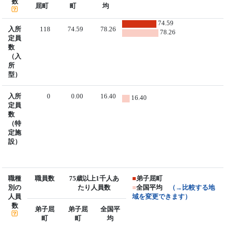
数
屈町
町
均
74.59
入所
118
74.59
78.26
78.26
定員
数
（入
所
型）
入所
0
0.00
16.40
16.40
定員
数
（特
定施
設）
職種
職員数
75歳以上1千人あ
■
弟子屈町
別の
たり人員数
■
全国平均
（→比較する地
人員
域を変更できます）
数
弟子屈
弟子屈
全国平
町
町
均