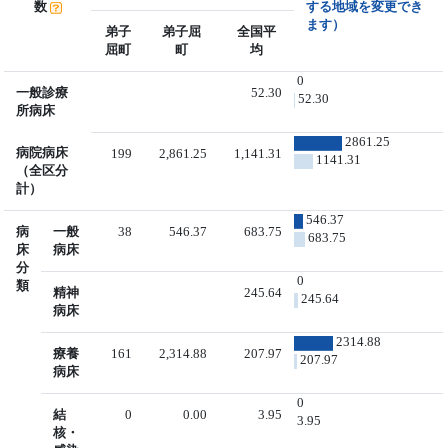
数
する地域を変更でき
ます）
弟子
弟子屈
全国平
屈町
町
均
0
一般診療
52.30
52.30
所病床
2861.25
病院病床
199
2,861.25
1,141.31
1141.31
（全区分
計）
546.37
病
一般
38
546.37
683.75
683.75
床
病床
分
0
類
精神
245.64
245.64
病床
2314.88
療養
161
2,314.88
207.97
207.97
病床
0
結
0
0.00
3.95
3.95
核・