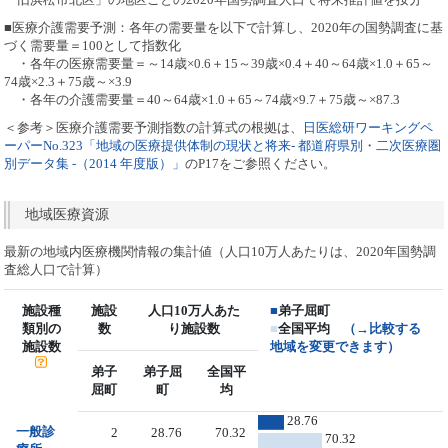
■医療介護需要予測：各年の需要量を以下で計算し、2020年の国勢調査に基
づく需要量＝100として指数化
・各年の医療需要量＝～14歳×0.6＋15～39歳×0.4＋40～64歳×1.0＋65～
74歳×2.3＋75歳～×3.9
・各年の介護需要量＝40～64歳×1.0＋65～74歳×9.7＋75歳～×87.3
＜参考＞医療介護需要予測指数の計算式の根拠は、
日医総研ワーキングペ
ーパーNo.323「地域の医療提供体制の現状と将来- 都道府県別・二次医療圏
別データ集 -（2014 年度版）」
のP17をご参照ください。
地域医療資源
最新の地域内医療機関情報の集計値（人口10万人あたりは、2020年国勢調
査総人口で計算）
施設種
施設
人口10万人あた
■
弟子屈町
類別の
数
り施設数
■
全国平均
（→比較する
施設数
地域を変更できます）
弟子
弟子屈
全国平
屈町
町
均
28.76
一般診
2
28.76
70.32
70.32