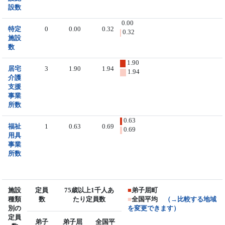
設数
0.00
特定
0
0.00
0.32
0.32
施設
数
1.90
居宅
3
1.90
1.94
1.94
介護
支援
事業
所数
0.63
福祉
1
0.63
0.69
0.69
用具
事業
所数
施設
定員
75歳以上1千人あ
■
弟子屈町
種類
数
たり定員数
■
全国平均
（→比較する地域
別の
を変更できます）
定員
弟子
弟子屈
全国平