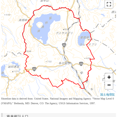
+
−
国土地理院
Shoreline data is derived from: United States. National Imagery and Mapping Agency. "Vector Map Level 0
(VMAP0)." Bethesda, MD: Denver, CO: The Agency; USGS Information Services, 1997.
将来推計人口