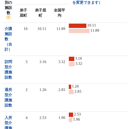
別の
を変更できます）
施設
弟子
弟子屈
全国平
数
屈町
町
均
10.11
介護
16
10.11
11.89
11.89
施設
数
（合
計）
3.16
訪問
5
3.16
3.32
3.32
型介
護施
設数
1.26
通所
2
1.26
2.85
2.85
型介
護施
設数
2.53
入所
4
2.53
1.96
1.96
型介
護施