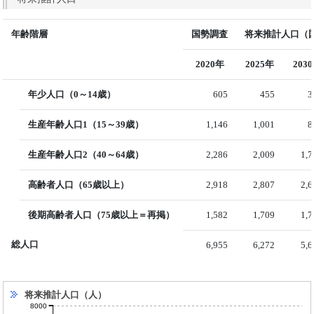
年齢階層
国勢調査
将来推計人口（国
2020年
2025年
203
年少人口（0～14歳）
605
455
3
生産年齢人口1（15～39歳）
1,146
1,001
8
生産年齢人口2（40～64歳）
2,286
2,009
1,
高齢者人口（65歳以上）
2,918
2,807
2,
後期高齢者人口（75歳以上＝再掲）
1,582
1,709
1,
総人口
6,955
6,272
5,
将来推計人口（人）
8000