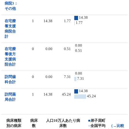
病院3：
その他
14.38
在宅療
1
14.38
1.77
1.77
養支援
病院合
計
0.00
在宅療
0
0.00
0.51
0.51
養後方
支援病
院合計
0.00
訪問歯
0
0.00
7.31
7.31
科合計
14.38
訪問薬
1
14.38
45.24
45.24
局合計
病床種類
病床
人口10万人あたり病
■
弟子屈町
別の病床
数
床数
■
全国平均
（→比較