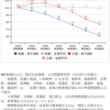
107
110
106
102
102
101
101
101
100
100
100
100
100
99
100
96
94
91
90
84
84
77
80
76
68
70
61
60
2020
2025
2030
2035
2040
2045
2050
国勢調査
将来推計
将来推計
将来推計
将来推計
将来推計
将来推計
医療：弟子屈町
医療：全国平均
介護：弟子屈町
介護：全国平均
■将来推計人口：国立社会保障・人口問題研究所（2023年12月推計）
・福島県「浜通り地域」13市町村（いわき市、相馬市、南相馬市、広野
町、楢葉町、富岡町、川内村、大熊町、双葉町、浪江町、葛尾村、新地
町、飯舘村）は、「浜通り地域」全体の将来推計値を2020年国勢調査人口
で按分
※富岡町、大熊町、双葉町、浪江町は、2020年国勢調査人口が0のた
め、将来推計人口も0となっています。
・静岡県浜松市中央区・浜名区の将来推計人口は、両区に分割された
「旧浜松市北区」の地区ごとの2020年国勢調査人口で将来推計値を按分