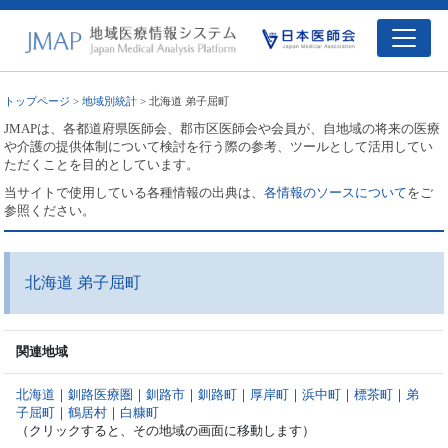
トップページ
>
地域別統計
> 北海道 弟子屈町
JMAPは、各都道府県医師会、郡市区医師会や会員が、自地域の将来の医療
や介護の提供体制について検討を行う際の参考、ツールとして活用してい
ただくことを目的としています。
当サイトで使用している各種情報の出典は、
各情報のソースについて
をご
参照ください。
北海道 弟子屈町
関連地域
北海道
｜
釧路医療圏
｜
釧路市
｜
釧路町
｜
厚岸町
｜
浜中町
｜
標茶町
｜
弟
子屈町
｜
鶴居村
｜
白糠町
（クリックすると、その地域の画面に移動します）