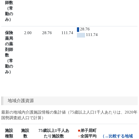
師数
（常
勤の
み）
28.76
保険
2.00
28.76
111.74
111.74
薬局
の薬
剤師
数
（常
勤の
み）
地域介護資源
最新の地域内介護施設情報の集計値（75歳以上人口1千人あたりは、2020年
国勢調査総人口で計算）
施設
施設
75歳以上1千人あ
■
弟子屈町
種類
数
たり施設数
■
全国平均
（→比較する地域