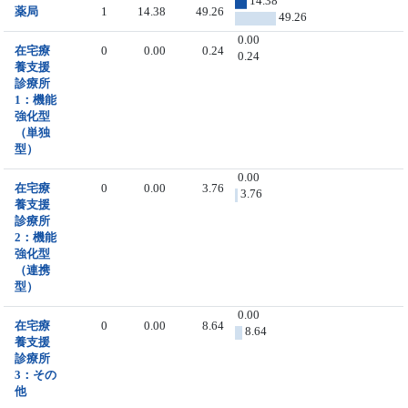
14.38
薬局
1
14.38
49.26
49.26
0.00
在宅療
0
0.00
0.24
0.24
養支援
診療所
1：機能
強化型
（単独
型）
0.00
在宅療
0
0.00
3.76
3.76
養支援
診療所
2：機能
強化型
（連携
型）
0.00
在宅療
0
0.00
8.64
8.64
養支援
診療所
3：その
他