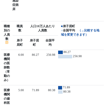
感染
症病
床
職種
職員
人口10万人あたり
■
弟子屈町
別の
数
人員数
■
全国平均
（→比較する地
人員
域を変更できます）
数
弟子
弟子屈
全国平
屈町
町
均
86.27
医療
6.00
86.27
256.98
256.98
機関
の医
師数
（常
勤の
み）
71.89
医療
5.00
71.89
80.38
80.38
機関
の歯
科医