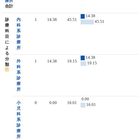
療所
合計
14.38
診
内
1
14.38
45.51
45.51
療
科
科
系
目
診
に
療
よ
所
る
14.38
分
外
1
14.38
19.15
19.15
類
科
系
診
療
所
0.00
小
0
0.00
16.01
16.01
児
科
系
診
療
所