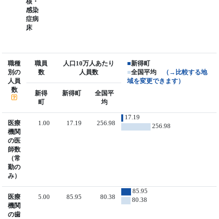
核・
感染
症病
床
職種
職員
人口10万人あたり
■
新得町
別の
数
人員数
■
全国平均
（→比較する地
人員
域を変更できます）
数
新得
新得町
全国平
町
均
17.19
医療
1.00
17.19
256.98
256.98
機関
の医
師数
（常
勤の
み）
85.95
医療
5.00
85.95
80.38
80.38
機関
の歯