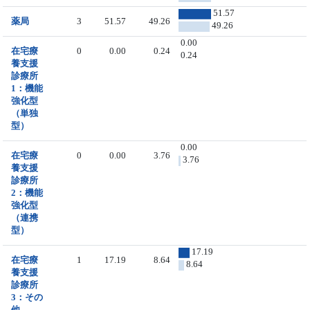
51.57
薬局
3
51.57
49.26
49.26
0.00
在宅療
0
0.00
0.24
0.24
養支援
診療所
1：機能
強化型
（単独
型）
0.00
在宅療
0
0.00
3.76
3.76
養支援
診療所
2：機能
強化型
（連携
型）
17.19
在宅療
1
17.19
8.64
8.64
養支援
診療所
3：その
他