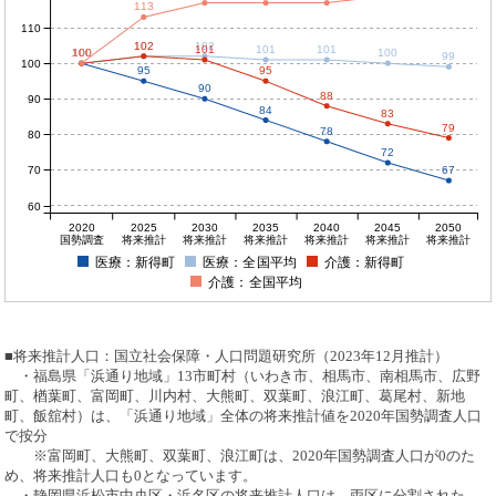
113
110
102
102
102
101
101
101
100
100
100
100
100
99
100
95
95
90
88
90
84
83
79
78
80
72
70
67
60
2020
2025
2030
2035
2040
2045
2050
国勢調査
将来推計
将来推計
将来推計
将来推計
将来推計
将来推計
医療：新得町
医療：全国平均
介護：新得町
介護：全国平均
■将来推計人口：国立社会保障・人口問題研究所（2023年12月推計）
・福島県「浜通り地域」13市町村（いわき市、相馬市、南相馬市、広野
町、楢葉町、富岡町、川内村、大熊町、双葉町、浪江町、葛尾村、新地
町、飯舘村）は、「浜通り地域」全体の将来推計値を2020年国勢調査人口
で按分
※富岡町、大熊町、双葉町、浪江町は、2020年国勢調査人口が0のた
め、将来推計人口も0となっています。
・静岡県浜松市中央区・浜名区の将来推計人口は、両区に分割された