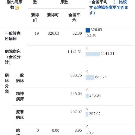
別の病床
数
床数
■
全国平均
（→比較
数
する地域を変更できま
す）
新得
新得町
全国平
町
均
326.63
一般診療
19
326.63
52.30
52.30
所病床
0
病院病床
1,141.31
1141.31
（全区分
計）
0
病
一般
683.75
683.75
床
病床
分
0
類
精神
245.64
245.64
病床
0
療養
207.97
207.97
病床
0
結
0
0.00
3.95
3.95