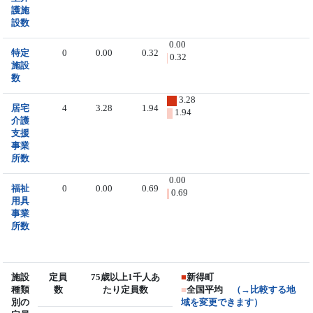
護施
設数
0.00
特定
0
0.00
0.32
0.32
施設
数
3.28
居宅
4
3.28
1.94
1.94
介護
支援
事業
所数
0.00
福祉
0
0.00
0.69
0.69
用具
事業
所数
施設
定員
75歳以上1千人あ
■
新得町
種類
数
たり定員数
■
全国平均
（→比較する地
別の
域を変更できます）