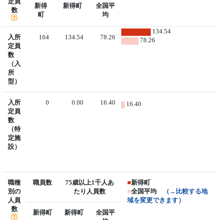
定員
新得
新得町
全国平
数
町
均
134.54
入所
164
134.54
78.26
78.26
定員
数
（入
所
型）
入所
0
0.00
16.40
16.40
定員
数
（特
定施
設）
職種
職員数
75歳以上1千人あ
■
新得町
別の
たり人員数
■
全国平均
（→比較する地
人員
域を変更できます）
数
新得町
新得町
全国平