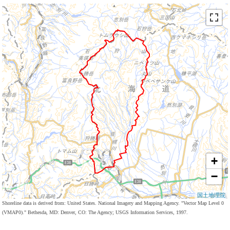
+
−
国土地理院
Shoreline data is derived from: United States. National Imagery and Mapping Agency. "Vector Map Level 0
(VMAP0)." Bethesda, MD: Denver, CO: The Agency; USGS Information Services, 1997.