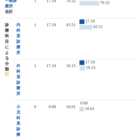
一般診
1
17.19
70.32
70.32
療所
合計
17.19
診
内
1
17.19
45.51
45.51
療
科
科
系
目
診
に
療
よ
所
る
17.19
分
外
1
17.19
19.15
19.15
類
科
系
診
療
所
0.00
小
0
0.00
16.01
16.01
児
科
系
診
療