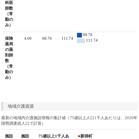
科医
師数
（常
勤の
み）
68.76
保険
4.00
68.76
111.74
111.74
薬局
の薬
剤師
数
（常
勤の
み）
地域介護資源
最新の地域内介護施設情報の集計値（75歳以上人口1千人あたりは、2020年
国勢調査総人口で計算）
施設
施設
75歳以上1千人あ
■
新得町