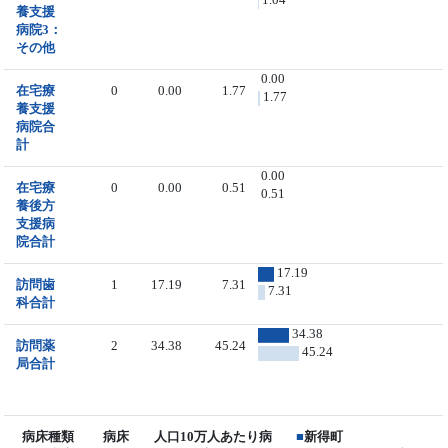
養支援
病院3：
その他
0.00
在宅療
0
0.00
1.77
1.77
養支援
病院合
計
0.00
在宅療
0
0.00
0.51
0.51
養後方
支援病
院合計
17.19
訪問歯
1
17.19
7.31
7.31
科合計
34.38
訪問薬
2
34.38
45.24
45.24
局合計
病床種類
病床
人口10万人あたり病
■
新得町