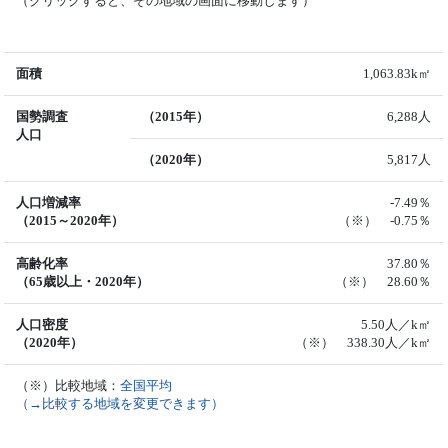
（クリックすると、その地域の画面に移動します）
面積
1,063.83k㎡
国勢調査
（2015年）
6,288人
人口
（2020年）
5,817人
人口増減率
-7.49％
（2015～2020年）
（※） -0.75％
高齢化率
37.80％
（65歳以上・2020年）
（※） 28.60％
人口密度
5.50人／k㎡
（2020年）
（※） 338.30人／k㎡
（※）比較地域：
全国平均
（→比較する地域を変更できます）