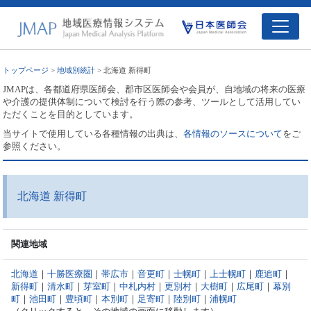
トップページ
>
地域別統計
> 北海道 新得町
JMAPは、各都道府県医師会、郡市区医師会や会員が、自地域の将来の医療
や介護の提供体制について検討を行う際の参考、ツールとして活用してい
ただくことを目的としています。
当サイトで使用している各種情報の出典は、
各情報のソースについて
をご
参照ください。
北海道 新得町
関連地域
北海道
｜
十勝医療圏
｜
帯広市
｜
音更町
｜
士幌町
｜
上士幌町
｜
鹿追町
｜
新得町
｜
清水町
｜
芽室町
｜
中札内村
｜
更別村
｜
大樹町
｜
広尾町
｜
幕別
町
｜
池田町
｜
豊頃町
｜
本別町
｜
足寄町
｜
陸別町
｜
浦幌町