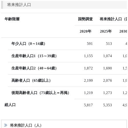
将来推計人口
年齢階層
国勢調査
将来推計人口（国
2020年
2025年
203
年少人口（0～14歳）
591
513
4
生産年齢人口1（15～39歳）
1,155
1,074
1,
生産年齢人口2（40～64歳）
1,872
1,690
1,
高齢者人口（65歳以上）
2,199
2,076
1,
後期高齢者人口（75歳以上＝再掲）
1,219
1,273
1,
総人口
5,817
5,353
4,
将来推計人口（人）