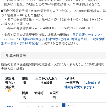
「旧浜松市北区」の地区ごとの2020年国勢調査人口で将来推計値を按分
■医療介護需要予測：各年の需要量を以下で計算し、2020年の国勢調査に基
づく需要量＝100として指数化
・各年の医療需要量＝～14歳×0.6＋15～39歳×0.4＋40～64歳×1.0＋65～
74歳×2.3＋75歳～×3.9
・各年の介護需要量＝40～64歳×1.0＋65～74歳×9.7＋75歳～×87.3
＜参考＞医療介護需要予測指数の計算式の根拠は、
日医総研ワーキングペ
ーパーNo.323「地域の医療提供体制の現状と将来- 都道府県別・二次医療圏
別データ集 -（2014 年度版）」
のP17をご参照ください。
地域医療資源
最新の地域内医療機関情報の集計値（人口10万人あたりは、2020年国勢調
査総人口で計算）
施設種
施設
人口10万人あた
■
新得町
類別の
数
り施設数
■
全国平均
（→比較する
施設数
地域を変更できます）
新得
新得町
全国平
町
均
17.19