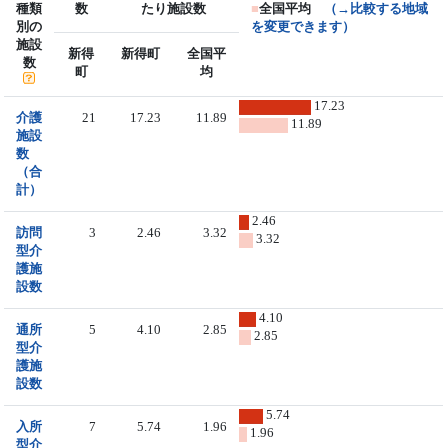
種類
数
たり施設数
■
全国平均
（→比較する地域
別の
を変更できます）
施設
新得
新得町
全国平
数
町
均
17.23
介護
21
17.23
11.89
11.89
施設
数
（合
計）
2.46
訪問
3
2.46
3.32
3.32
型介
護施
設数
4.10
通所
5
4.10
2.85
2.85
型介
護施
設数
5.74
入所
7
5.74
1.96
1.96
型介