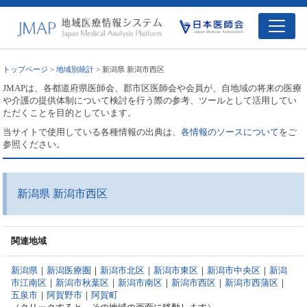
トップページ
>
地域別統計
> 新潟県 新潟市西区
JMAPは、各都道府県医師会、郡市区医師会や会員が、自地域の将来の医療
や介護の提供体制について検討を行う際の参考、ツールとして活用してい
ただくことを目的としています。
当サイトで使用している各種情報の出典は、
各情報のソースについて
をご
参照ください。
新潟県 新潟市西区
関連地域
新潟県
｜
新潟医療圏
｜
新潟市北区
｜
新潟市東区
｜
新潟市中央区
｜
新潟
市江南区
｜
新潟市秋葉区
｜
新潟市南区
｜
新潟市西区
｜
新潟市西蒲区
｜
五泉市
｜
阿賀野市
｜
阿賀町