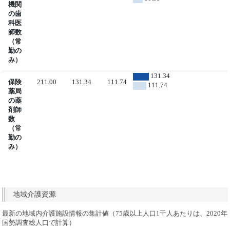
機関
の歯
科医
師数
（常
勤の
み）
131.34
保険
211.00
131.34
111.74
111.74
薬局
の薬
剤師
数
（常
勤の
み）
地域介護資源
最新の地域内介護施設情報の集計値（75歳以上人口1千人あたりは、2020年
国勢調査総人口で計算）