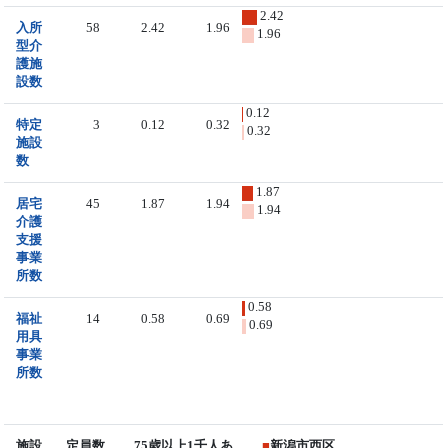
2.42
入所
58
2.42
1.96
1.96
型介
護施
設数
0.12
特定
3
0.12
0.32
0.32
施設
数
1.87
居宅
45
1.87
1.94
1.94
介護
支援
事業
所数
0.58
福祉
14
0.58
0.69
0.69
用具
事業
所数
施設
定員数
75歳以上1千人あ
■
新潟市西区