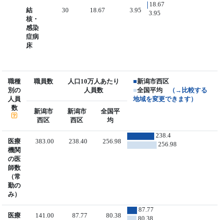
18.67
結
30
18.67
3.95
3.95
核・
感染
症病
床
職種
職員数
人口10万人あたり
■
新潟市西区
別の
人員数
■
全国平均
（→比較する
人員
地域を変更できます）
数
新潟市
新潟市
全国平
西区
西区
均
238.4
医療
383.00
238.40
256.98
256.98
機関
の医
師数
（常
勤の
み）
87.77
医療
141.00
87.77
80.38
80.38