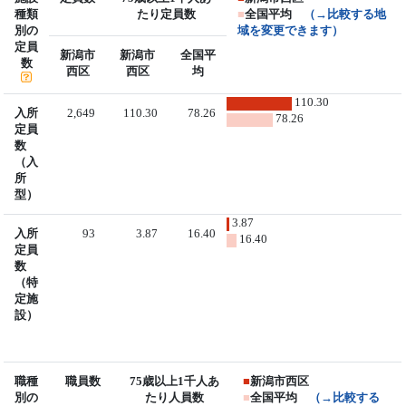
種類
たり定員数
■
全国平均
（→比較する地
別の
域を変更できます）
定員
新潟市
新潟市
全国平
数
西区
西区
均
110.30
入所
2,649
110.30
78.26
78.26
定員
数
（入
所
型）
3.87
入所
93
3.87
16.40
16.40
定員
数
（特
定施
設）
職種
職員数
75歳以上1千人あ
■
新潟市西区
別の
たり人員数
■
全国平均
（→比較する