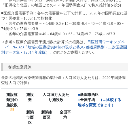
「旧浜松市北区」の地区ごとの2020年国勢調査人口で将来推計値を按分
■医療介護需要予測：各年の需要量を以下で計算し、2020年の国勢調査に基
づく需要量＝100として指数化
・各年の医療需要量＝～14歳×0.6＋15～39歳×0.4＋40～64歳×1.0＋65～
74歳×2.3＋75歳～×3.9
・各年の介護需要量＝40～64歳×1.0＋65～74歳×9.7＋75歳～×87.3
＜参考＞医療介護需要予測指数の計算式の根拠は、
日医総研ワーキングペ
ーパーNo.323「地域の医療提供体制の現状と将来- 都道府県別・二次医療圏
別データ集 -（2014 年度版）」
のP17をご参照ください。
地域医療資源
最新の地域内医療機関情報の集計値（人口10万人あたりは、2020年国勢調
査総人口で計算）
施設種
施設
人口10万人あた
■
新潟市西区
類別の
数
り施設数
■
全国平均
（→比較する
施設数
地域を変更できます）
新潟
新潟市
全国平
市西
西区
均
区