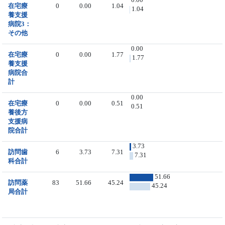
在宅療
0
0.00
1.04
1.04
養支援
病院3：
その他
0.00
在宅療
0
0.00
1.77
1.77
養支援
病院合
計
0.00
在宅療
0
0.00
0.51
0.51
養後方
支援病
院合計
3.73
訪問歯
6
3.73
7.31
7.31
科合計
51.66
訪問薬
83
51.66
45.24
45.24
局合計