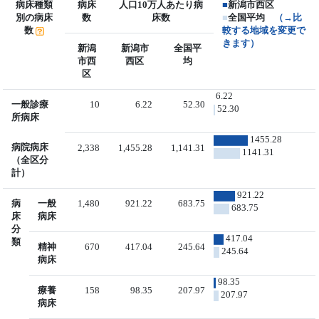
病床種類
病床
人口10万人あたり病
■
新潟市西区
別の病床
数
床数
■
全国平均
（→比
数
較する地域を変更で
きます）
新潟
新潟市
全国平
市西
西区
均
区
6.22
一般診療
10
6.22
52.30
52.30
所病床
1455.28
病院病床
2,338
1,455.28
1,141.31
1141.31
（全区分
計）
921.22
病
一般
1,480
921.22
683.75
683.75
床
病床
分
417.04
類
精神
670
417.04
245.64
245.64
病床
98.35
療養
158
98.35
207.97
207.97
病床