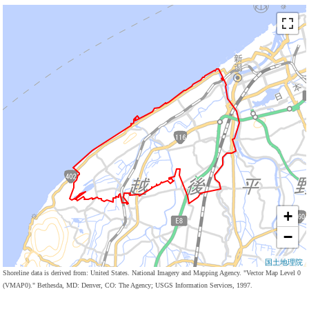
+
−
国土地理院
Shoreline data is derived from: United States. National Imagery and Mapping Agency. "Vector Map Level 0
(VMAP0)." Bethesda, MD: Denver, CO: The Agency; USGS Information Services, 1997.