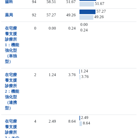
歯科
94
58.51
51.67
51.67
57.27
薬局
92
57.27
49.26
49.26
0.00
在宅療
0
0.00
0.24
0.24
養支援
診療所
1：機能
強化型
（単独
型）
1.24
在宅療
2
1.24
3.76
3.76
養支援
診療所
2：機能
強化型
（連携
型）
2.49
在宅療
4
2.49
8.64
8.64
養支援
診療所
3：その