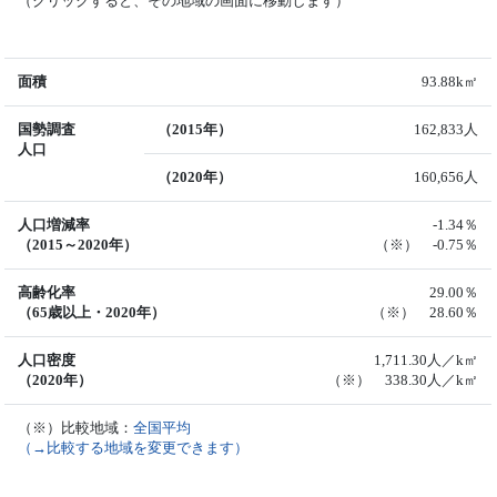
（クリックすると、その地域の画面に移動します）
面積
93.88k㎡
国勢調査
（2015年）
162,833人
人口
（2020年）
160,656人
人口増減率
-1.34％
（2015～2020年）
（※） -0.75％
高齢化率
29.00％
（65歳以上・2020年）
（※） 28.60％
人口密度
1,711.30人／k㎡
（2020年）
（※） 338.30人／k㎡
（※）比較地域：
全国平均
（→比較する地域を変更できます）