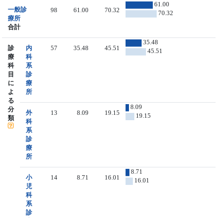
61.00
一般診
98
61.00
70.32
70.32
療所
合計
35.48
診
内
57
35.48
45.51
45.51
療
科
科
系
目
診
に
療
よ
所
る
8.09
分
外
13
8.09
19.15
19.15
類
科
系
診
療
所
8.71
小
14
8.71
16.01
16.01
児
科
系
診