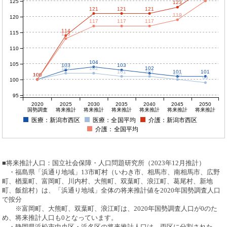
125
123
121
121
121
119
120
117
117
117
114
115
113
110
104
105
103
103
102
102
102
101
101
101
101
100
100
100
100
100
99
100
95
2020
2025
2030
2035
2040
2045
2050
国勢調査
将来推計
将来推計
将来推計
将来推計
将来推計
将来推計
医療：新潟市西区
医療：全国平均
介護：新潟市西区
介護：全国平均
■将来推計人口：国立社会保障・人口問題研究所（2023年12月推計）
・福島県「浜通り地域」13市町村（いわき市、相馬市、南相馬市、広野
町、楢葉町、富岡町、川内村、大熊町、双葉町、浪江町、葛尾村、新地
町、飯舘村）は、「浜通り地域」全体の将来推計値を2020年国勢調査人口
で按分
※富岡町、大熊町、双葉町、浪江町は、2020年国勢調査人口が0のた
め、将来推計人口も0となっています。
・静岡県浜松市中央区・浜名区の将来推計人口は、両区に分割された