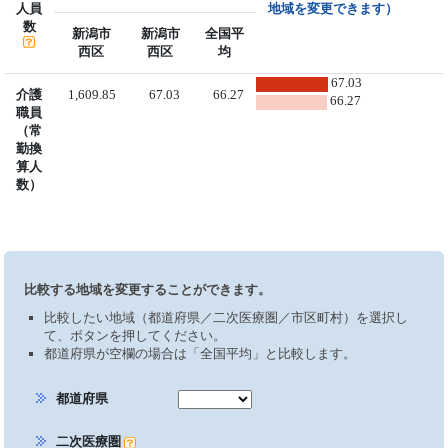
人員
地域を変更できます）
数
新潟市
新潟市
全国平
西区
西区
均
67.03
介護
1,609.85
67.03
66.27
66.27
職員
（常
勤換
算人
数）
比較する地域を変更することができます。
比較したい地域（都道府県／二次医療圏／市区町村）を選択し
て、ボタンを押してください。
都道府県が空欄の場合は「全国平均」と比較します。
都道府県
二次医療圏