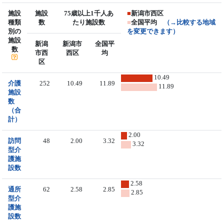
施設
施設
75歳以上1千人あ
■
新潟市西区
種類
数
たり施設数
■
全国平均
（→比較する地域
別の
を変更できます）
施設
新潟
新潟市
全国平
数
市西
西区
均
区
10.49
介護
252
10.49
11.89
11.89
施設
数
（合
計）
2.00
訪問
48
2.00
3.32
3.32
型介
護施
設数
2.58
通所
62
2.58
2.85
2.85
型介
護施
設数