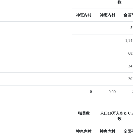
数
神恵内村
神恵内村
全国
5
1,14
68
24
20
0
0.00
職員数
人口10万人あたり
数
神恵内村
神恵内村
全国