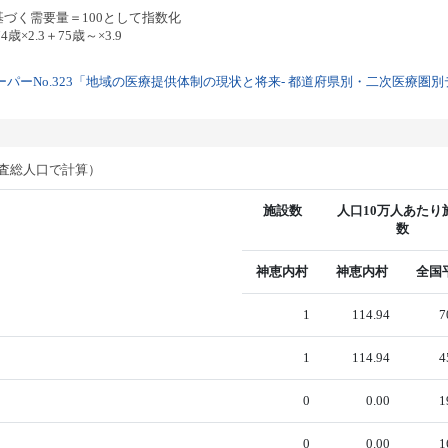
基づく需要量＝100として指数化
歳×2.3＋75歳～×3.9
パーNo.323「地域の医療提供体制の現状と将来- 都道府県別・二次医療圏別デー
調査総人口で計算）
施設数
人口10万人あたり
数
神恵内村
神恵内村
全国
1
114.94
7
1
114.94
4
0
0.00
1
0
0.00
1