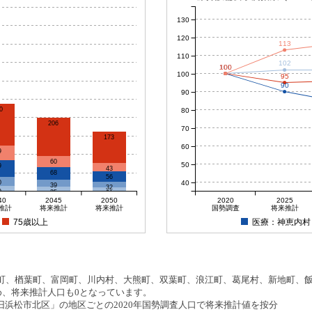
130
120
113
110
102
100
100
100
100
100
95
90
90
0
80
206
70
173
60
9
60
50
9
43
68
56
40
0
39
32
9
25
21
40
2045
2050
2020
2025
推計
将来推計
将来推計
国勢調査
将来推計
75歳以上
医療：神恵内村
、楢葉町、富岡町、川内村、大熊町、双葉町、浪江町、葛尾村、新地町、飯舘
め、将来推計人口も0となっています。
浜松市北区」の地区ごとの2020年国勢調査人口で将来推計値を按分