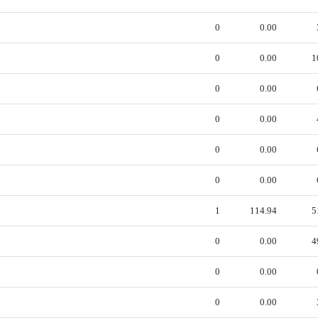
0
0.00
0
0.00
1
0
0.00
0
0.00
0
0.00
0
0.00
1
114.94
5
0
0.00
4
0
0.00
0
0.00