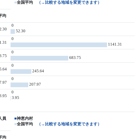
■
全国平均
（→比較する地域を変更できます）
平均
0
2.30
52.30
0
1.31
1141.31
0
3.75
683.75
0
5.64
245.64
0
7.97
207.97
0
3.95
3.95
人員
■
神恵内村
■
全国平均
（→比較する地域を変更できます）
平均