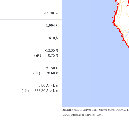
147.79k㎡
1,004人
870人
-13.35％
（※） -0.75％
51.50％
（※） 28.60％
5.90人／k㎡
（※） 338.30人／k㎡
Shoreline data is derived from: United States. Nation
USGS Information Services, 1997.