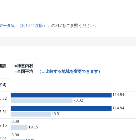
タ集 -（2014 年度版）」
のP17をご参照ください。
施設
■
神恵内村
■
全国平均
（→比較する地域を変更できます）
平均
114.94
0.32
70.32
114.94
5.51
45.51
0.00
9.15
19.15
0.00
6.01