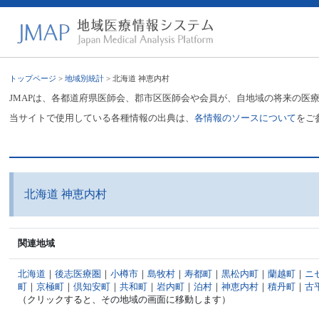
トップページ
>
地域別統計
> 北海道 神恵内村
JMAPは、各都道府県医師会、郡市区医師会や会員が、自地域の将来の医
当サイトで使用している各種情報の出典は、
各情報のソースについて
をご
北海道 神恵内村
関連地域
北海道
｜
後志医療圏
｜
小樽市
｜
島牧村
｜
寿都町
｜
黒松内町
｜
蘭越町
｜
ニ
町
｜
京極町
｜
倶知安町
｜
共和町
｜
岩内町
｜
泊村
｜
神恵内村
｜
積丹町
｜
古
（クリックすると、その地域の画面に移動します）