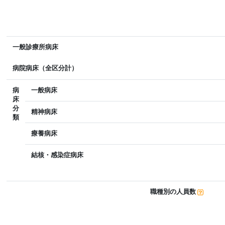
一般診療所病床
病院病床（全区分計）
病
一般病床
床
分
精神病床
類
療養病床
結核・感染症病床
職種別の人員数