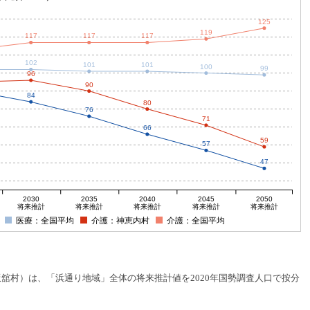
125
119
117
117
117
102
101
101
100
99
96
90
84
80
76
71
66
59
57
47
2030
2035
2040
2045
2050
将来推計
将来推計
将来推計
将来推計
将来推計
医療：全国平均
介護：神恵内村
介護：全国平均
村）は、「浜通り地域」全体の将来推計値を2020年国勢調査人口で按分