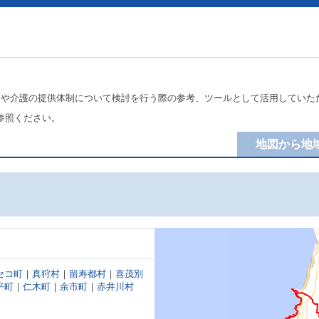
療や介護の提供体制について検討を行う際の参考、ツールとして活用していた
参照ください。
地図から地
セコ町
｜
真狩村
｜
留寿都村
｜
喜茂別
平町
｜
仁木町
｜
余市町
｜
赤井川村