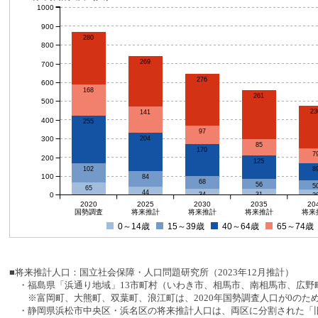
1000
900
280
800
269
700
276
600
168
261
500
23
141
400
255
97
300
204
85
170
7
200
125
8
102
100
84
68
56
5
65
44
0
34
31
2
2020
2025
2030
2035
20
国勢調査
将来推計
将来推計
将来推計
将来
0～14歳
15～39歳
40～64歳
65～74歳
■将来推計人口：国立社会保障・人口問題研究所（2023年12月推計）
・福島県「浜通り地域」13市町村（いわき市、相馬市、南相馬市、広野町
※富岡町、大熊町、双葉町、浪江町は、2020年国勢調査人口が0のた
・静岡県浜松市中央区・浜名区の将来推計人口は、両区に分割された「旧