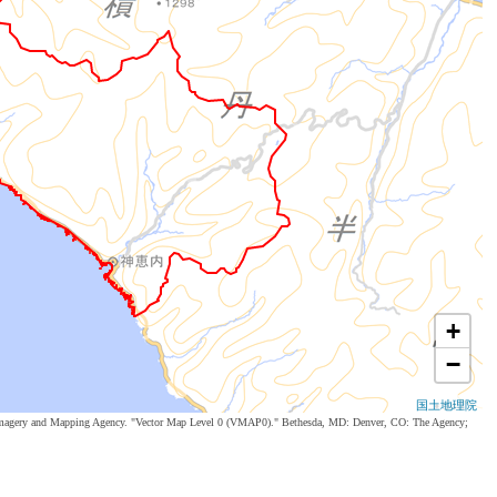
+
−
国土地理院
al Imagery and Mapping Agency. "Vector Map Level 0 (VMAP0)." Bethesda, MD: Denver, CO: The Agency;