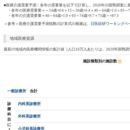
■医療介護需要予測：各年の需要量を以下で計算し、2020年の国勢調査に
・各年の医療需要量＝～14歳×0.6＋15～39歳×0.4＋40～64歳×1.0＋65～74
・各年の介護需要量＝40～64歳×1.0＋65～74歳×9.7＋75歳～×87.3
＜参考＞医療介護需要予測指数の計算式の根拠は、
日医総研ワーキングペー
地域医療資源
最新の地域内医療機関情報の集計値（人口10万人あたりは、2020年国勢
施設種類別の施設数
一般診療所
合計
診
内科系診療所
療
科
外科系診療所
目
に
小児科系診療所
よ