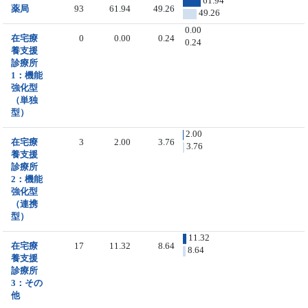
61.94
薬局
93
61.94
49.26
49.26
0.00
在宅療
0
0.00
0.24
0.24
養支援
診療所
1：機能
強化型
（単独
型）
2.00
在宅療
3
2.00
3.76
3.76
養支援
診療所
2：機能
強化型
（連携
型）
11.32
在宅療
17
11.32
8.64
8.64
養支援
診療所
3：その
他