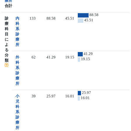
療所
合計
88.58
診
内
133
88.58
45.51
45.51
療
科
科
系
目
診
に
療
よ
所
る
41.29
分
外
62
41.29
19.15
19.15
類
科
系
診
療
所
25.97
小
39
25.97
16.01
16.01
児
科
系
診
療
所