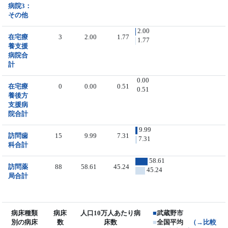
病院3：
その他
2.00
在宅療
3
2.00
1.77
1.77
養支援
病院合
計
0.00
在宅療
0
0.00
0.51
0.51
養後方
支援病
院合計
9.99
訪問歯
15
9.99
7.31
7.31
科合計
58.61
訪問薬
88
58.61
45.24
45.24
局合計
病床種類
病床
人口10万人あたり病
■
武蔵野市
別の病床
数
床数
■
全国平均
（→比較