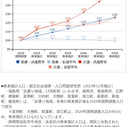
140
132
130
126
125
122
122
119
118
117
117
117
117
120
113
113
112
109
110
105
102
102
101
101
100
100
100
100
100
99
100
90
2020
2025
2030
2035
2040
2045
2050
国勢調査
将来推計
将来推計
将来推計
将来推計
将来推計
将来推計
医療：武蔵野市
医療：全国平均
介護：武蔵野市
介護：全国平均
■将来推計人口：国立社会保障・人口問題研究所（2023年12月推計）
・福島県「浜通り地域」13市町村（いわき市、相馬市、南相馬市、広野
町、楢葉町、富岡町、川内村、大熊町、双葉町、浪江町、葛尾村、新地
町、飯舘村）は、「浜通り地域」全体の将来推計値を2020年国勢調査人口
で按分
※富岡町、大熊町、双葉町、浪江町は、2020年国勢調査人口が0のた
め、将来推計人口も0となっています。
・静岡県浜松市中央区・浜名区の将来推計人口は、両区に分割された
「旧浜松市北区」の地区ごとの2020年国勢調査人口で将来推計値を按分