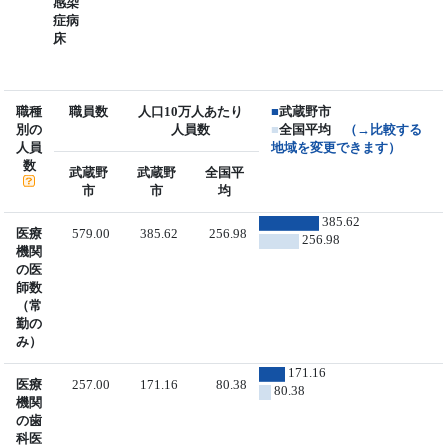
感染
症病
床
職種
職員数
人口10万人あたり
■
武蔵野市
別の
人員数
■
全国平均
（→比較する
人員
地域を変更できます）
数
武蔵野
武蔵野
全国平
市
市
均
385.62
医療
579.00
385.62
256.98
256.98
機関
の医
師数
（常
勤の
み）
171.16
医療
257.00
171.16
80.38
80.38
機関
の歯
科医