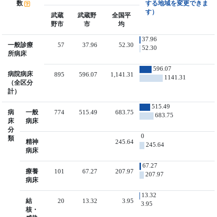
数
する地域を変更できま
す）
武蔵
武蔵野
全国平
野市
市
均
37.96
一般診療
57
37.96
52.30
52.30
所病床
596.07
病院病床
895
596.07
1,141.31
1141.31
（全区分
計）
515.49
病
一般
774
515.49
683.75
683.75
床
病床
分
0
類
精神
245.64
245.64
病床
67.27
療養
101
67.27
207.97
207.97
病床
13.32
結
20
13.32
3.95
3.95
核・