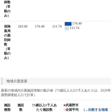
師数
（常
勤の
み）
176.49
保険
265.00
176.49
111.74
111.74
薬局
の薬
剤師
数
（常
勤の
み）
地域介護資源
最新の地域内介護施設情報の集計値（75歳以上人口1千人あたりは、2020年
国勢調査総人口で計算）
施設
施設
75歳以上1千人あ
■
武蔵野市
種類
数
たり施設数
■
全国平均
（→比較する地域