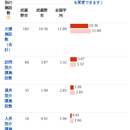
別の
を変更できます）
施設
武蔵
武蔵野
全国平
数
野市
市
均
10.36
介護
182
10.36
11.89
11.89
施設
数
（合
計）
3.87
訪問
68
3.87
3.32
3.32
型介
護施
設数
1.99
通所
35
1.99
2.85
2.85
型介
護施
設数
0.91
入所
16
0.91
1.96
1.96
型介
護施