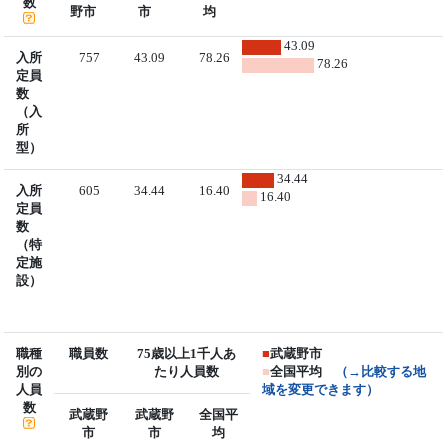
数
野市
市
均
43.09
入所
757
43.09
78.26
78.26
定員
数
（入
所
型）
34.44
入所
605
34.44
16.40
16.40
定員
数
（特
定施
設）
職種
職員数
75歳以上1千人あ
■
武蔵野市
別の
たり人員数
■
全国平均
（→比較する地
人員
域を変更できます）
数
武蔵野
武蔵野
全国平
市
市
均