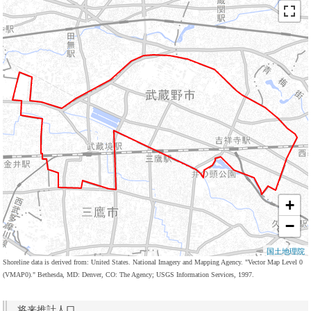
+
−
国土地理院
Shoreline data is derived from: United States. National Imagery and Mapping Agency. "Vector Map Level 0
(VMAP0)." Bethesda, MD: Denver, CO: The Agency; USGS Information Services, 1997.
将来推計人口