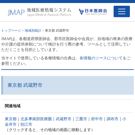
トップページ
>
地域別統計
> 東京都 武蔵野市
JMAPは、各都道府県医師会、郡市区医師会や会員が、自地域の将来の医療
や介護の提供体制について検討を行う際の参考、ツールとして活用してい
ただくことを目的としています。
当サイトで使用している各種情報の出典は、
各情報のソースについて
をご
参照ください。
東京都 武蔵野市
関連地域
東京都
｜
北多摩南部医療圏
｜
武蔵野市
｜
三鷹市
｜
府中市
｜
調布市
｜
小
金井市
｜
狛江市
（クリックすると、その地域の画面に移動します）