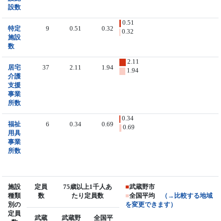
設数
0.51
特定
9
0.51
0.32
0.32
施設
数
2.11
居宅
37
2.11
1.94
1.94
介護
支援
事業
所数
0.34
福祉
6
0.34
0.69
0.69
用具
事業
所数
施設
定員
75歳以上1千人あ
■
武蔵野市
種類
数
たり定員数
■
全国平均
（→比較する地域
別の
を変更できます）
定員
武蔵
武蔵野
全国平