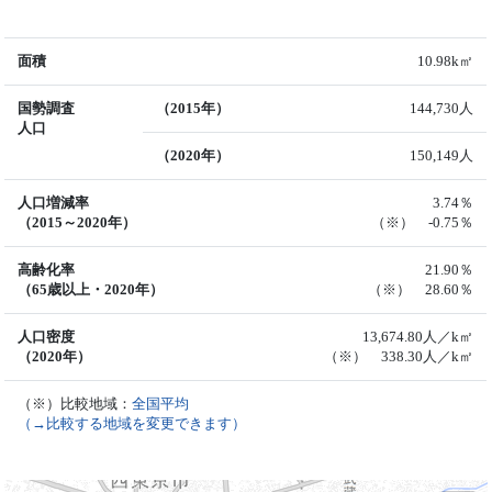
面積
10.98k㎡
国勢調査
（2015年）
144,730人
人口
（2020年）
150,149人
人口増減率
3.74％
（2015～2020年）
（※） -0.75％
高齢化率
21.90％
（65歳以上・2020年）
（※） 28.60％
人口密度
13,674.80人／k㎡
（2020年）
（※） 338.30人／k㎡
（※）比較地域：
全国平均
（→比較する地域を変更できます）