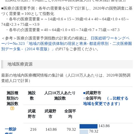
■医療介護需要予測：各年の需要量を以下で計算し、2020年の国勢調査に基
づく需要量＝100として指数化
・各年の医療需要量＝～14歳×0.6＋15～39歳×0.4＋40～64歳×1.0＋65～
74歳×2.3＋75歳～×3.9
・各年の介護需要量＝40～64歳×1.0＋65～74歳×9.7＋75歳～×87.3
＜参考＞医療介護需要予測指数の計算式の根拠は、
日医総研ワーキングペ
ーパーNo.323「地域の医療提供体制の現状と将来- 都道府県別・二次医療圏
別データ集 -（2014 年度版）」
のP17をご参照ください。
地域医療資源
最新の地域内医療機関情報の集計値（人口10万人あたりは、2020年国勢調
査総人口で計算）
施設種
施設
人口10万人あたり
■
武蔵野市
類別の
数
施設数
■
全国平均
（→比較する
施設数
地域を変更できます）
武蔵
武蔵野
全国平
野市
市
均
143.86
一般診
216
143.86
70.32
70.32