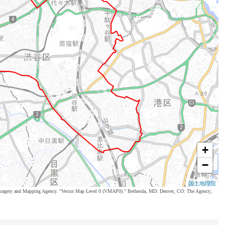
+
−
国土地理院
al Imagery and Mapping Agency. "Vector Map Level 0 (VMAP0)." Bethesda, MD: Denver, CO: The Agency;