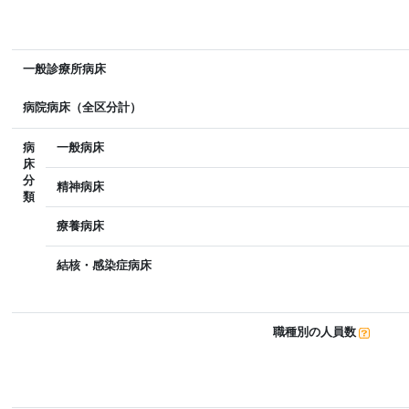
一般診療所病床
病院病床（全区分計）
病
一般病床
床
分
精神病床
類
療養病床
結核・感染症病床
職種別の人員数