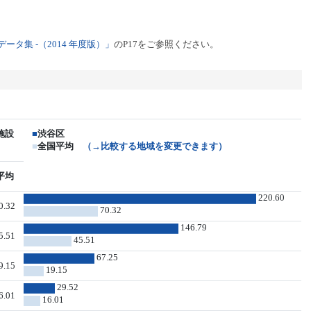
タ集 -（2014 年度版）」
のP17をご参照ください。
施設
■
渋谷区
■
全国平均
（→比較する地域を変更できます）
平均
220.60
0.32
70.32
146.79
5.51
45.51
67.25
9.15
19.15
29.52
6.01
16.01