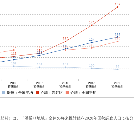
157
140
129
125
125
124
119
118
117
117
117
114
112
111
108
102
101
101
100
99
2030
2035
2040
2045
2050
将来推計
将来推計
将来推計
将来推計
将来推計
医療：全国平均
介護：渋谷区
介護：全国平均
村）は、「浜通り地域」全体の将来推計値を2020年国勢調査人口で按分