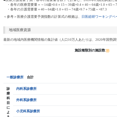
・各年の医療需要量＝～14歳×0.6＋15～39歳×0.4＋40～64歳×1.0＋65～74
・各年の介護需要量＝40～64歳×1.0＋65～74歳×9.7＋75歳～×87.3
＜参考＞医療介護需要予測指数の計算式の根拠は、
日医総研ワーキングペー
地域医療資源
最新の地域内医療機関情報の集計値（人口10万人あたりは、2020年国勢
施設種類別の施設数
一般診療所
合計
診
内科系診療所
療
科
外科系診療所
目
に
小児科系診療所
よ
る