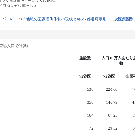
歳×2.3＋75歳～×3.9
パーNo.323「地域の医療提供体制の現状と将来- 都道府県別・二次医療圏別デー
調査総人口で計算）
施設数
人口10万人あたり
数
渋谷区
渋谷区
全国
538
220.60
7
358
146.79
4
164
67.25
1
72
29.52
1