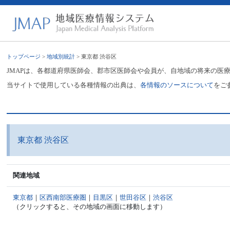
トップページ
>
地域別統計
> 東京都 渋谷区
JMAPは、各都道府県医師会、郡市区医師会や会員が、自地域の将来の医
当サイトで使用している各種情報の出典は、
各情報のソースについて
をご
東京都 渋谷区
関連地域
東京都
｜
区西南部医療圏
｜
目黒区
｜
世田谷区
｜
渋谷区
（クリックすると、その地域の画面に移動します）