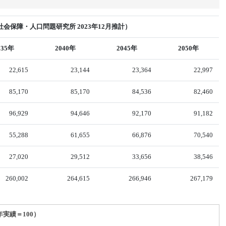
会保障・人口問題研究所 2023年12月推計）
035年
2040年
2045年
2050年
22,615
23,144
23,364
22,997
85,170
85,170
84,536
82,460
96,929
94,646
92,170
91,182
55,288
61,655
66,876
70,540
27,020
29,512
33,656
38,546
260,002
264,615
266,946
267,179
年実績＝100）