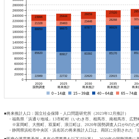
280000
260000
295
27020
26659
240000
26444
23996
321
28268
220000
23446
20463
21328
200000
96929
97877
946
96675
89950
180000
160000
140000
120000
100000
85620
851
85170
83392
80917
80000
60000
40000
20000
231
22989
22732
22620
22615
0
2020
2025
2030
2035
20
国勢調査
将来推計
将来推計
将来推計
将来
0～14歳
15～39歳
40～64歳
65～74歳
■将来推計人口：国立社会保障・人口問題研究所（2023年12月推計）
・福島県「浜通り地域」13市町村（いわき市、相馬市、南相馬市、広野町
※富岡町、大熊町、双葉町、浪江町は、2020年国勢調査人口が0のた
・静岡県浜松市中央区・浜名区の将来推計人口は、両区に分割された「旧
■医療介護需要予測：各年の需要量を以下で計算し、2020年の国勢調査に