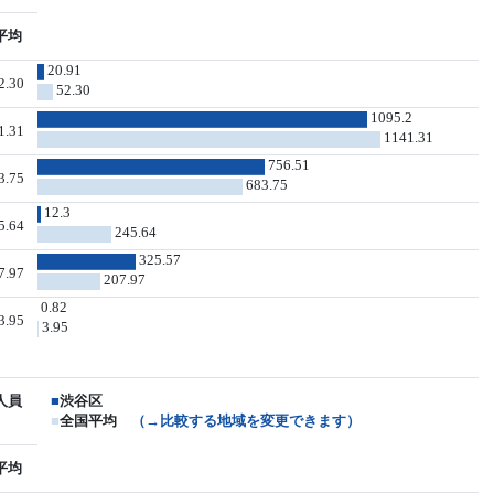
平均
20.91
2.30
52.30
1095.2
1.31
1141.31
756.51
3.75
683.75
12.3
5.64
245.64
325.57
7.97
207.97
0.82
3.95
3.95
人員
■
渋谷区
■
全国平均
（→比較する地域を変更できます）
平均