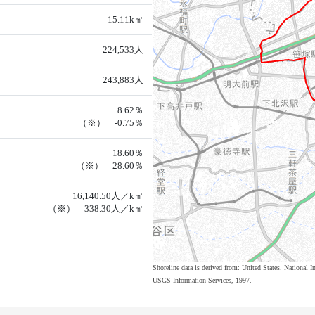
15.11k㎡
224,533人
243,883人
8.62％
（※） -0.75％
18.60％
（※） 28.60％
16,140.50人／k㎡
（※） 338.30人／k㎡
Shoreline data is derived from: United States. Nation
USGS Information Services, 1997.