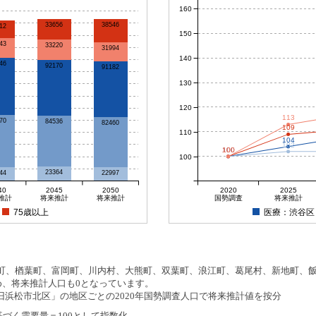
160
38546
33656
12
150
43
33220
31994
140
46
92170
91182
130
120
113
70
84536
82460
109
110
104
102
100
100
100
100
100
23364
44
22997
40
2045
2050
2020
2025
推計
将来推計
将来推計
国勢調査
将来推計
75歳以上
医療：渋谷区
、楢葉町、富岡町、川内村、大熊町、双葉町、浪江町、葛尾村、新地町、飯舘
め、将来推計人口も0となっています。
浜松市北区」の地区ごとの2020年国勢調査人口で将来推計値を按分
基づく需要量＝100として指数化