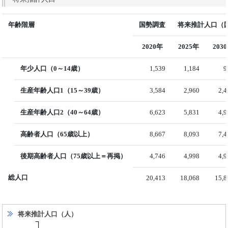
年齢階層
国勢調査
将来推計人口（国
2020年
2025年
203
年少人口（0～14歳）
1,539
1,184
9
生産年齢人口1（15～39歳）
3,584
2,960
2,
生産年齢人口2（40～64歳）
6,623
5,831
4,
高齢者人口（65歳以上）
8,667
8,093
7,
後期高齢者人口（75歳以上＝再掲）
4,746
4,998
4,
総人口
20,413
18,068
15,8
将来推計人口（人）