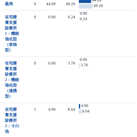
44.09
薬局
9
44.09
49.26
49.26
0.00
在宅療
0
0.00
0.24
0.24
養支援
診療所
1：機能
強化型
（単独
型）
0.00
在宅療
0
0.00
3.76
3.76
養支援
診療所
2：機能
強化型
（連携
型）
4.90
在宅療
1
4.90
8.64
8.64
養支援
診療所
3：その
他