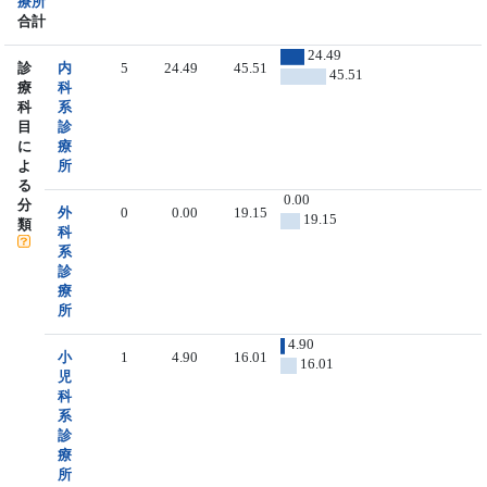
療所
合計
24.49
診
内
5
24.49
45.51
45.51
療
科
科
系
目
診
に
療
よ
所
る
0.00
分
外
0
0.00
19.15
19.15
類
科
系
診
療
所
4.90
小
1
4.90
16.01
16.01
児
科
系
診
療
所