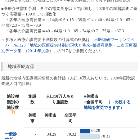
■医療介護需要予測：各年の需要量を以下で計算し、2020年の国勢調査に基
づく需要量＝100として指数化
・各年の医療需要量＝～14歳×0.6＋15～39歳×0.4＋40～64歳×1.0＋65～
74歳×2.3＋75歳～×3.9
・各年の介護需要量＝40～64歳×1.0＋65～74歳×9.7＋75歳～×87.3
＜参考＞医療介護需要予測指数の計算式の根拠は、
日医総研ワーキングペ
ーパーNo.323「地域の医療提供体制の現状と将来- 都道府県別・二次医療圏
別データ集 -（2014 年度版）」
のP17をご参照ください。
地域医療資源
最新の地域内医療機関情報の集計値（人口10万人あたりは、2020年国勢調
査総人口で計算）
施設種
施設
人口10万人あた
■
美唄市
類別の
数
り施設数
■
全国平均
（→比較する
施設数
地域を変更できます）
美唄
美唄市
全国平
市
均
34.29
一般診
7
34.29
70.32
70.32