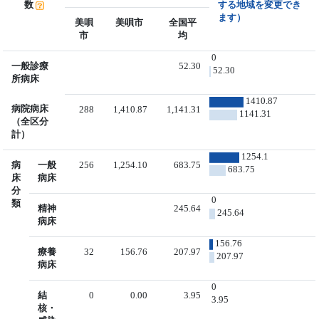
数
する地域を変更でき
ます）
美唄
美唄市
全国平
市
均
0
一般診療
52.30
52.30
所病床
1410.87
病院病床
288
1,410.87
1,141.31
1141.31
（全区分
計）
1254.1
病
一般
256
1,254.10
683.75
683.75
床
病床
分
0
類
精神
245.64
245.64
病床
156.76
療養
32
156.76
207.97
207.97
病床
0
結
0
0.00
3.95
3.95
核・