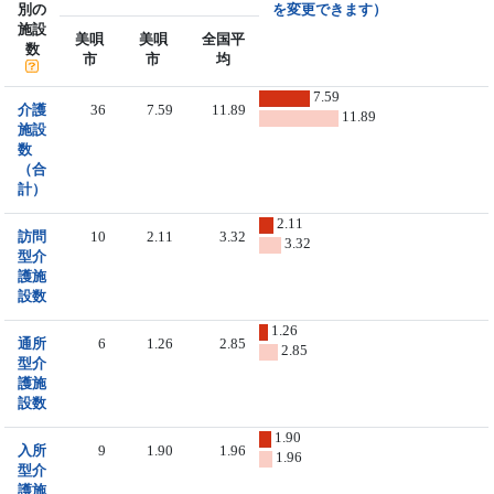
別の
を変更できます）
施設
美唄
美唄
全国平
数
市
市
均
7.59
介護
36
7.59
11.89
11.89
施設
数
（合
計）
2.11
訪問
10
2.11
3.32
3.32
型介
護施
設数
1.26
通所
6
1.26
2.85
2.85
型介
護施
設数
1.90
入所
9
1.90
1.96
1.96
型介
護施