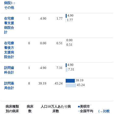
病院3：
その他
4.90
在宅療
1
4.90
1.77
1.77
養支援
病院合
計
0.00
在宅療
0
0.00
0.51
0.51
養後方
支援病
院合計
4.90
訪問歯
1
4.90
7.31
7.31
科合計
39.19
訪問薬
8
39.19
45.24
45.24
局合計
病床種類
病床
人口10万人あたり病
■
美唄市
別の病床
数
床数
■
全国平均
（→比較