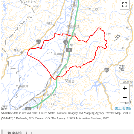
+
−
国土地理院
Shoreline data is derived from: United States. National Imagery and Mapping Agency. "Vector Map Level 0
(VMAP0)." Bethesda, MD: Denver, CO: The Agency; USGS Information Services, 1997.
将来推計人口