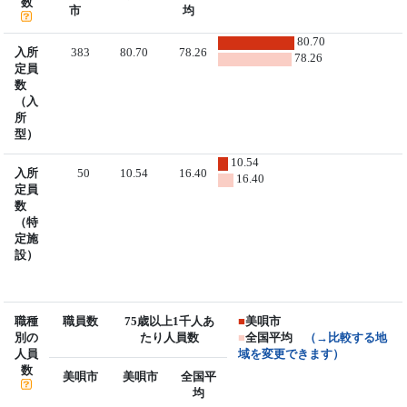
数
市
均
80.70
入所
383
80.70
78.26
78.26
定員
数
（入
所
型）
10.54
入所
50
10.54
16.40
16.40
定員
数
（特
定施
設）
職種
職員数
75歳以上1千人あ
■
美唄市
別の
たり人員数
■
全国平均
（→比較する地
人員
域を変更できます）
数
美唄市
美唄市
全国平
均