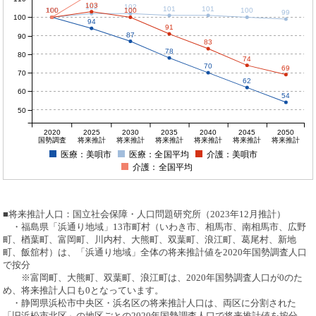
103
102
102
101
101
100
100
100
100
100
100
99
100
94
91
87
90
83
78
80
74
70
69
70
62
60
54
50
2020
2025
2030
2035
2040
2045
2050
国勢調査
将来推計
将来推計
将来推計
将来推計
将来推計
将来推計
医療：美唄市
医療：全国平均
介護：美唄市
介護：全国平均
■将来推計人口：国立社会保障・人口問題研究所（2023年12月推計）
・福島県「浜通り地域」13市町村（いわき市、相馬市、南相馬市、広野
町、楢葉町、富岡町、川内村、大熊町、双葉町、浪江町、葛尾村、新地
町、飯舘村）は、「浜通り地域」全体の将来推計値を2020年国勢調査人口
で按分
※富岡町、大熊町、双葉町、浪江町は、2020年国勢調査人口が0のた
め、将来推計人口も0となっています。
・静岡県浜松市中央区・浜名区の将来推計人口は、両区に分割された
「旧浜松市北区」の地区ごとの2020年国勢調査人口で将来推計値を按分