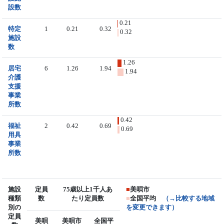
設数
0.21
特定
1
0.21
0.32
0.32
施設
数
1.26
居宅
6
1.26
1.94
1.94
介護
支援
事業
所数
0.42
福祉
2
0.42
0.69
0.69
用具
事業
所数
施設
定員
75歳以上1千人あ
■
美唄市
種類
数
たり定員数
■
全国平均
（→比較する地域
別の
を変更できます）
定員
美唄
美唄市
全国平