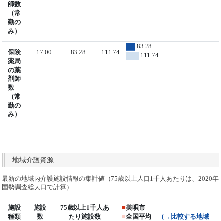
師数
（常
勤の
み）
83.28
保険
17.00
83.28
111.74
111.74
薬局
の薬
剤師
数
（常
勤の
み）
地域介護資源
最新の地域内介護施設情報の集計値（75歳以上人口1千人あたりは、2020年
国勢調査総人口で計算）
施設
施設
75歳以上1千人あ
■
美唄市
種類
数
たり施設数
■
全国平均
（→比較する地域