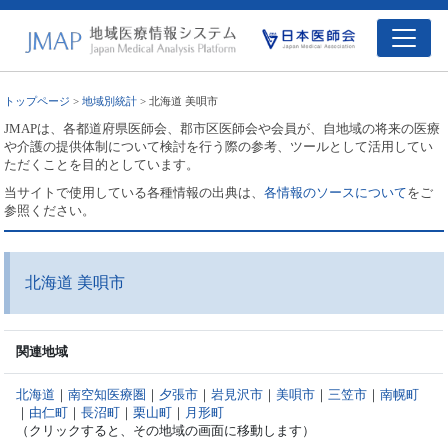
トップページ
>
地域別統計
> 北海道 美唄市
JMAPは、各都道府県医師会、郡市区医師会や会員が、自地域の将来の医療
や介護の提供体制について検討を行う際の参考、ツールとして活用してい
ただくことを目的としています。
当サイトで使用している各種情報の出典は、
各情報のソースについて
をご
参照ください。
北海道 美唄市
関連地域
北海道
｜
南空知医療圏
｜
夕張市
｜
岩見沢市
｜
美唄市
｜
三笠市
｜
南幌町
｜
由仁町
｜
長沼町
｜
栗山町
｜
月形町
（クリックすると、その地域の画面に移動します）