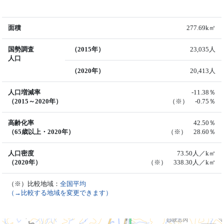
面積
277.69k㎡
国勢調査
（2015年）
23,035人
人口
（2020年）
20,413人
人口増減率
-11.38％
（2015～2020年）
（※） -0.75％
高齢化率
42.50％
（65歳以上・2020年）
（※） 28.60％
人口密度
73.50人／k㎡
（2020年）
（※） 338.30人／k㎡
（※）比較地域：
全国平均
（→比較する地域を変更できます）