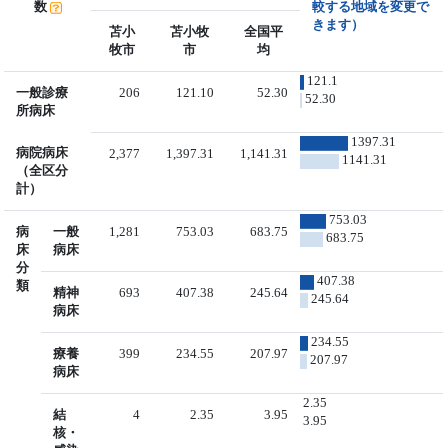
数
較する地域を変更で
きます）
苫小
苫小牧
全国平
牧市
市
均
121.1
一般診療
206
121.10
52.30
52.30
所病床
1397.31
病院病床
2,377
1,397.31
1,141.31
1141.31
（全区分
計）
753.03
病
一般
1,281
753.03
683.75
683.75
床
病床
分
407.38
類
精神
693
407.38
245.64
245.64
病床
234.55
療養
399
234.55
207.97
207.97
病床
2.35
結
4
2.35
3.95
3.95
核・