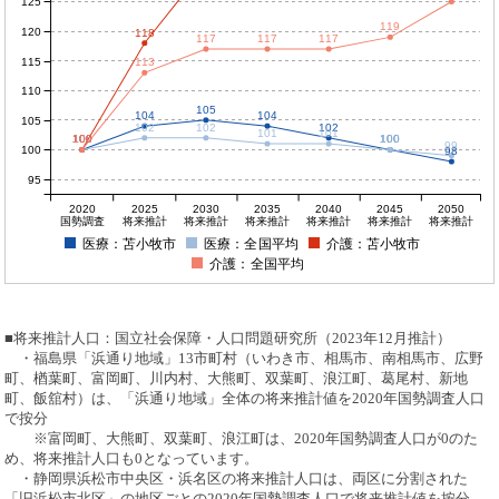
125
119
120
118
117
117
117
115
113
110
105
104
104
105
102
102
102
101
101
100
100
100
100
100
100
99
100
98
95
2020
2025
2030
2035
2040
2045
2050
国勢調査
将来推計
将来推計
将来推計
将来推計
将来推計
将来推計
医療：苫小牧市
医療：全国平均
介護：苫小牧市
介護：全国平均
■将来推計人口：国立社会保障・人口問題研究所（2023年12月推計）
・福島県「浜通り地域」13市町村（いわき市、相馬市、南相馬市、広野
町、楢葉町、富岡町、川内村、大熊町、双葉町、浪江町、葛尾村、新地
町、飯舘村）は、「浜通り地域」全体の将来推計値を2020年国勢調査人口
で按分
※富岡町、大熊町、双葉町、浪江町は、2020年国勢調査人口が0のた
め、将来推計人口も0となっています。
・静岡県浜松市中央区・浜名区の将来推計人口は、両区に分割された
「旧浜松市北区」の地区ごとの2020年国勢調査人口で将来推計値を按分