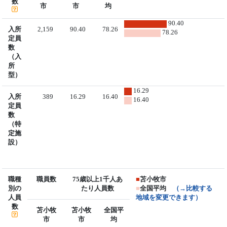
数
市
市
均
90.40
入所
2,159
90.40
78.26
78.26
定員
数
（入
所
型）
16.29
入所
389
16.29
16.40
16.40
定員
数
（特
定施
設）
職種
職員数
75歳以上1千人あ
■
苫小牧市
別の
たり人員数
■
全国平均
（→比較する
人員
地域を変更できます）
数
苫小牧
苫小牧
全国平
市
市
均