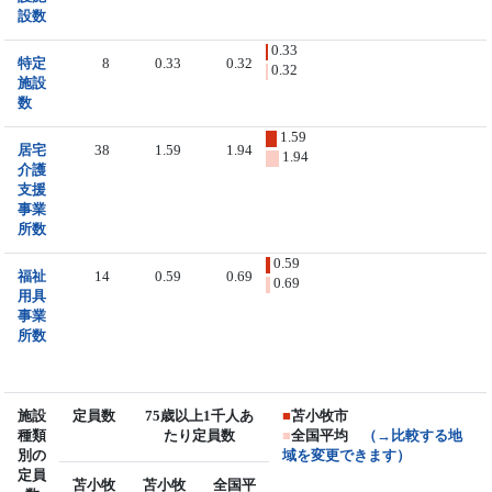
設数
0.33
特定
8
0.33
0.32
0.32
施設
数
1.59
居宅
38
1.59
1.94
1.94
介護
支援
事業
所数
0.59
福祉
14
0.59
0.69
0.69
用具
事業
所数
施設
定員数
75歳以上1千人あ
■
苫小牧市
種類
たり定員数
■
全国平均
（→比較する地
別の
域を変更できます）
定員
苫小牧
苫小牧
全国平