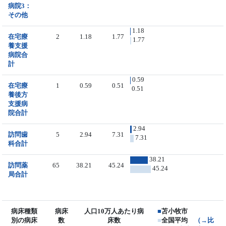
病院3：
その他
1.18
在宅療
2
1.18
1.77
1.77
養支援
病院合
計
0.59
在宅療
1
0.59
0.51
0.51
養後方
支援病
院合計
2.94
訪問歯
5
2.94
7.31
7.31
科合計
38.21
訪問薬
65
38.21
45.24
45.24
局合計
病床種類
病床
人口10万人あたり病
■
苫小牧市
別の病床
数
床数
■
全国平均
（→比