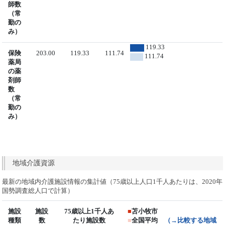
師数
（常
勤の
み）
119.33
保険
203.00
119.33
111.74
111.74
薬局
の薬
剤師
数
（常
勤の
み）
地域介護資源
最新の地域内介護施設情報の集計値（75歳以上人口1千人あたりは、2020年
国勢調査総人口で計算）
施設
施設
75歳以上1千人あ
■
苫小牧市
種類
数
たり施設数
■
全国平均
（→比較する地域