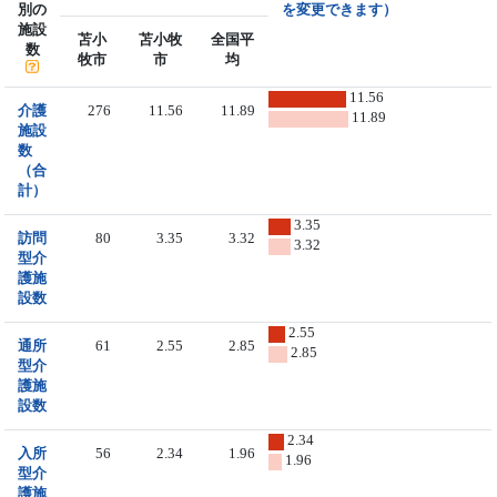
別の
を変更できます）
施設
苫小
苫小牧
全国平
数
牧市
市
均
11.56
介護
276
11.56
11.89
11.89
施設
数
（合
計）
3.35
訪問
80
3.35
3.32
3.32
型介
護施
設数
2.55
通所
61
2.55
2.85
2.85
型介
護施
設数
2.34
入所
56
2.34
1.96
1.96
型介
護施