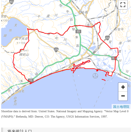
+
−
国土地理院
Shoreline data is derived from: United States. National Imagery and Mapping Agency. "Vector Map Level 0
(VMAP0)." Bethesda, MD: Denver, CO: The Agency; USGS Information Services, 1997.
将来推計人口