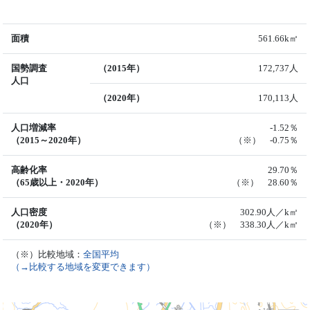
面積
561.66k㎡
国勢調査
（2015年）
172,737人
人口
（2020年）
170,113人
人口増減率
-1.52％
（2015～2020年）
（※） -0.75％
高齢化率
29.70％
（65歳以上・2020年）
（※） 28.60％
人口密度
302.90人／k㎡
（2020年）
（※） 338.30人／k㎡
（※）比較地域：
全国平均
（→比較する地域を変更できます）