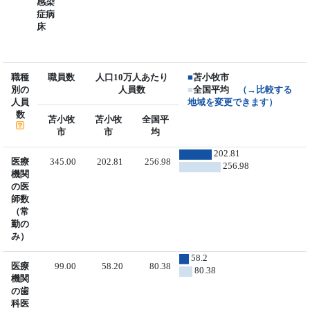
感染
症病
床
職種
職員数
人口10万人あたり
■
苫小牧市
別の
人員数
■
全国平均
（→比較する
人員
地域を変更できます）
数
苫小牧
苫小牧
全国平
市
市
均
202.81
医療
345.00
202.81
256.98
256.98
機関
の医
師数
（常
勤の
み）
58.2
医療
99.00
58.20
80.38
80.38
機関
の歯
科医