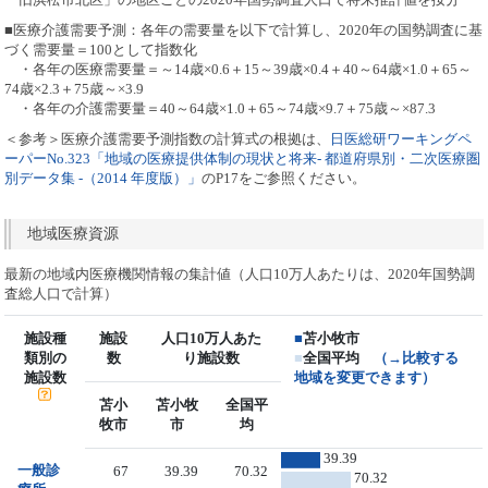
■医療介護需要予測：各年の需要量を以下で計算し、2020年の国勢調査に基
づく需要量＝100として指数化
・各年の医療需要量＝～14歳×0.6＋15～39歳×0.4＋40～64歳×1.0＋65～
74歳×2.3＋75歳～×3.9
・各年の介護需要量＝40～64歳×1.0＋65～74歳×9.7＋75歳～×87.3
＜参考＞医療介護需要予測指数の計算式の根拠は、
日医総研ワーキングペ
ーパーNo.323「地域の医療提供体制の現状と将来- 都道府県別・二次医療圏
別データ集 -（2014 年度版）」
のP17をご参照ください。
地域医療資源
最新の地域内医療機関情報の集計値（人口10万人あたりは、2020年国勢調
査総人口で計算）
施設種
施設
人口10万人あた
■
苫小牧市
類別の
数
り施設数
■
全国平均
（→比較する
施設数
地域を変更できます）
苫小
苫小牧
全国平
牧市
市
均
39.39
一般診
67
39.39
70.32
70.32