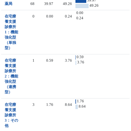
39.97
薬局
68
39.97
49.26
49.26
0.00
在宅療
0
0.00
0.24
0.24
養支援
診療所
1：機能
強化型
（単独
型）
0.59
在宅療
1
0.59
3.76
3.76
養支援
診療所
2：機能
強化型
（連携
型）
1.76
在宅療
3
1.76
8.64
8.64
養支援
診療所
3：その
他