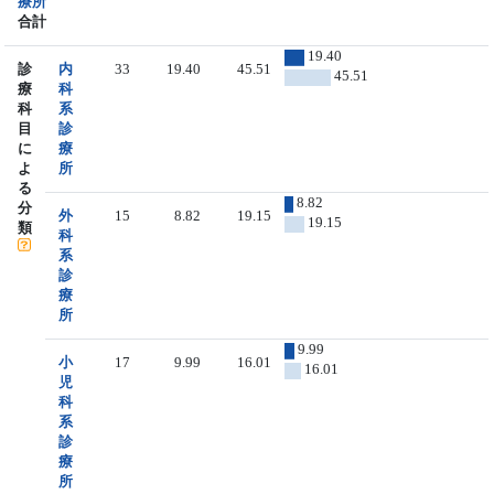
療所
合計
19.40
診
内
33
19.40
45.51
45.51
療
科
科
系
目
診
に
療
よ
所
る
8.82
分
外
15
8.82
19.15
19.15
類
科
系
診
療
所
9.99
小
17
9.99
16.01
16.01
児
科
系
診
療
所