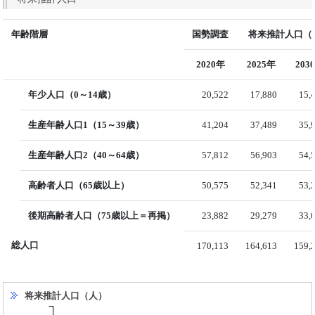
年齢階層
国勢調査
将来推計人口（国
2020年
2025年
203
年少人口（0～14歳）
20,522
17,880
15,
生産年齢人口1（15～39歳）
41,204
37,489
35,
生産年齢人口2（40～64歳）
57,812
56,903
54,
高齢者人口（65歳以上）
50,575
52,341
53,
後期高齢者人口（75歳以上＝再掲）
23,882
29,279
33,
総人口
170,113
164,613
159,
将来推計人口（人）