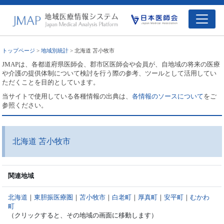
トップページ
>
地域別統計
> 北海道 苫小牧市
JMAPは、各都道府県医師会、郡市区医師会や会員が、自地域の将来の医療
や介護の提供体制について検討を行う際の参考、ツールとして活用してい
ただくことを目的としています。
当サイトで使用している各種情報の出典は、
各情報のソースについて
をご
参照ください。
北海道 苫小牧市
関連地域
北海道
｜
東胆振医療圏
｜
苫小牧市
｜
白老町
｜
厚真町
｜
安平町
｜
むかわ
町
（クリックすると、その地域の画面に移動します）