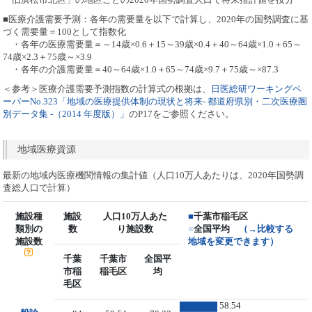
■医療介護需要予測：各年の需要量を以下で計算し、2020年の国勢調査に基
づく需要量＝100として指数化
・各年の医療需要量＝～14歳×0.6＋15～39歳×0.4＋40～64歳×1.0＋65～
74歳×2.3＋75歳～×3.9
・各年の介護需要量＝40～64歳×1.0＋65～74歳×9.7＋75歳～×87.3
＜参考＞医療介護需要予測指数の計算式の根拠は、
日医総研ワーキングペ
ーパーNo.323「地域の医療提供体制の現状と将来- 都道府県別・二次医療圏
別データ集 -（2014 年度版）」
のP17をご参照ください。
地域医療資源
最新の地域内医療機関情報の集計値（人口10万人あたりは、2020年国勢調
査総人口で計算）
施設種
施設
人口10万人あた
■
千葉市稲毛区
類別の
数
り施設数
■
全国平均
（→比較する
施設数
地域を変更できます）
千葉
千葉市
全国平
市稲
稲毛区
均
毛区
58.54