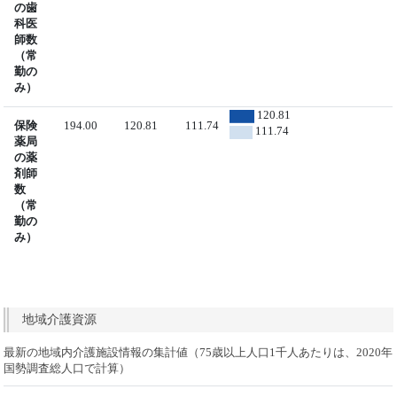
の歯
科医
師数
（常
勤の
み）
120.81
保険
194.00
120.81
111.74
111.74
薬局
の薬
剤師
数
（常
勤の
み）
地域介護資源
最新の地域内介護施設情報の集計値（75歳以上人口1千人あたりは、2020年
国勢調査総人口で計算）