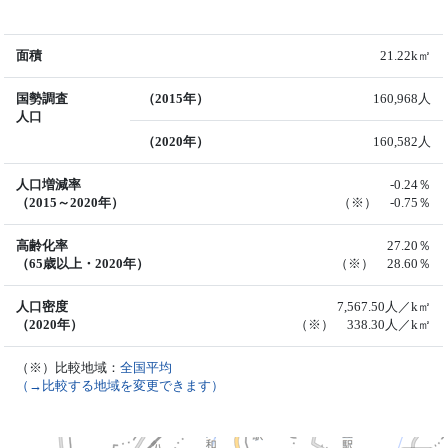
面積
21.22k㎡
国勢調査
（2015年）
160,968人
人口
（2020年）
160,582人
人口増減率
-0.24％
（2015～2020年）
（※） -0.75％
高齢化率
27.20％
（65歳以上・2020年）
（※） 28.60％
人口密度
7,567.50人／k㎡
（2020年）
（※） 338.30人／k㎡
（※）比較地域：
全国平均
（→比較する地域を変更できます）