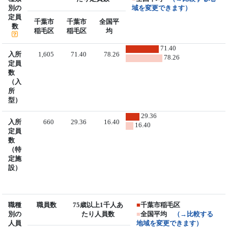
別の
域を変更できます）
定員
千葉市
千葉市
全国平
数
稲毛区
稲毛区
均
71.40
入所
1,605
71.40
78.26
78.26
定員
数
（入
所
型）
29.36
入所
660
29.36
16.40
16.40
定員
数
（特
定施
設）
職種
職員数
75歳以上1千人あ
■
千葉市稲毛区
別の
たり人員数
■
全国平均
（→比較する
人員
地域を変更できます）