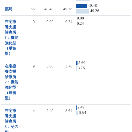
40.48
薬局
65
40.48
49.26
49.26
0.00
在宅療
0
0.00
0.24
0.24
養支援
診療所
1：機能
強化型
（単独
型）
5.60
在宅療
9
5.60
3.76
3.76
養支援
診療所
2：機能
強化型
（連携
型）
2.49
在宅療
4
2.49
8.64
8.64
養支援
診療所
3：その
他