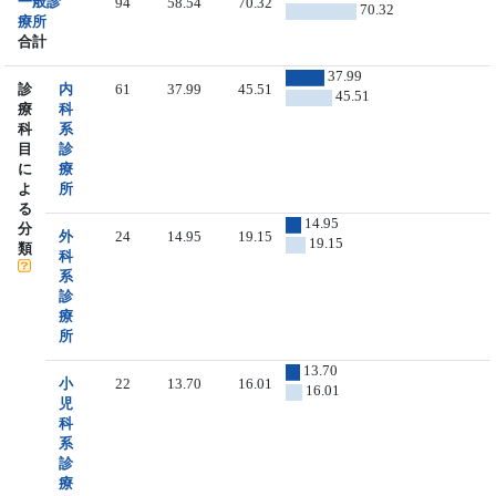
一般診
94
58.54
70.32
70.32
療所
合計
37.99
診
内
61
37.99
45.51
45.51
療
科
科
系
目
診
に
療
よ
所
る
14.95
分
外
24
14.95
19.15
19.15
類
科
系
診
療
所
13.70
小
22
13.70
16.01
16.01
児
科
系
診
療