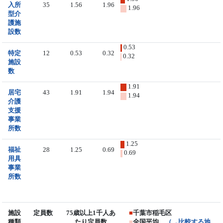
入所
35
1.56
1.96
1.96
型介
護施
設数
0.53
特定
12
0.53
0.32
0.32
施設
数
1.91
居宅
43
1.91
1.94
1.94
介護
支援
事業
所数
1.25
福祉
28
1.25
0.69
0.69
用具
事業
所数
施設
定員数
75歳以上1千人あ
■
千葉市稲毛区
種類
たり定員数
■
全国平均
（→比較する地