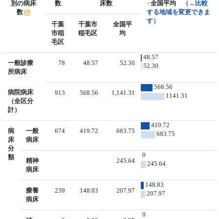
別の病床
数
床数
■
全国平均
（→比較
数
する地域を変更できま
す）
千葉
千葉市
全国平
市稲
稲毛区
均
毛区
48.57
一般診療
78
48.57
52.30
52.30
所病床
568.56
病院病床
913
568.56
1,141.31
1141.31
（全区分
計）
419.72
病
一般
674
419.72
683.75
683.75
床
病床
分
0
類
精神
245.64
245.64
病床
148.83
療養
239
148.83
207.97
207.97
病床
0