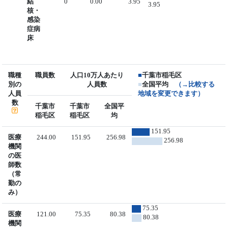
結
0
0.00
3.95
3.95
核・
感染
症病
床
職種
職員数
人口10万人あたり
■
千葉市稲毛区
別の
人員数
■
全国平均
（→比較する
人員
地域を変更できます）
数
千葉市
千葉市
全国平
稲毛区
稲毛区
均
151.95
医療
244.00
151.95
256.98
256.98
機関
の医
師数
（常
勤の
み）
75.35
医療
121.00
75.35
80.38
80.38
機関