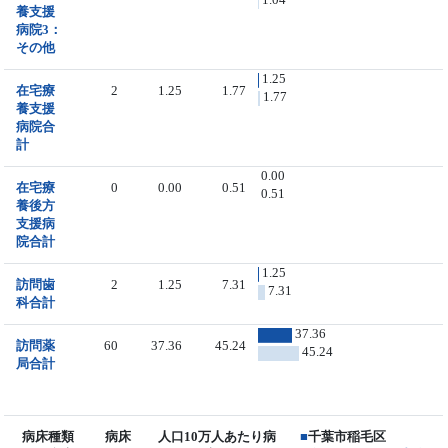
養支援
病院3：
その他
1.25
在宅療
2
1.25
1.77
1.77
養支援
病院合
計
0.00
在宅療
0
0.00
0.51
0.51
養後方
支援病
院合計
1.25
訪問歯
2
1.25
7.31
7.31
科合計
37.36
訪問薬
60
37.36
45.24
45.24
局合計
病床種類
病床
人口10万人あたり病
■
千葉市稲毛区