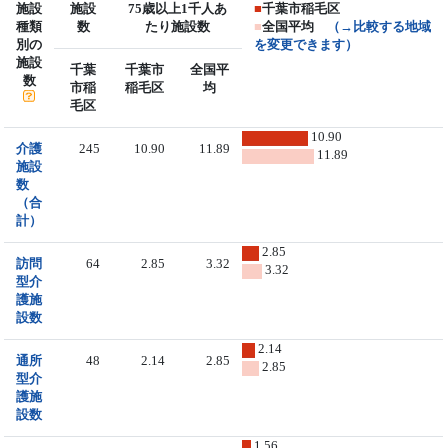
施設
施設
75歳以上1千人あ
■
千葉市稲毛区
種類
数
たり施設数
■
全国平均
（→比較する地域
別の
を変更できます）
施設
千葉
千葉市
全国平
数
市稲
稲毛区
均
毛区
10.90
介護
245
10.90
11.89
11.89
施設
数
（合
計）
2.85
訪問
64
2.85
3.32
3.32
型介
護施
設数
2.14
通所
48
2.14
2.85
2.85
型介
護施
設数
1.56