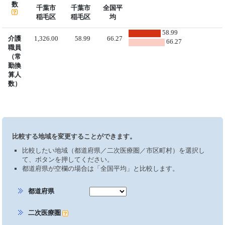
数
千葉市
千葉市
全国平
稲毛区
稲毛区
均
58.99
介護
1,326.00
58.99
66.27
66.27
職員
（常
勤換
算人
数）
比較する地域を変更することができます。
比較したい地域（都道府県／二次医療圏／市区町村）を選択し
て、ボタンを押してください。
都道府県が空欄の場合は「全国平均」と比較します。
都道府県
二次医療圏