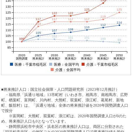
133
135
130
125
125
125
122
122
119
120
117
117
117
117
114
113
115
112
110
108
110
107
105
105
102
102
101
101
100
100
100
100
100
99
100
95
2020
2025
2030
2035
2040
2045
2050
国勢調査
将来推計
将来推計
将来推計
将来推計
将来推計
将来推計
医療：千葉市稲毛区
医療：全国平均
介護：千葉市稲毛区
介護：全国平均
■将来推計人口：国立社会保障・人口問題研究所（2023年12月推計）
・福島県「浜通り地域」13市町村（いわき市、相馬市、南相馬市、広野
町、楢葉町、富岡町、川内村、大熊町、双葉町、浪江町、葛尾村、新地
町、飯舘村）は、「浜通り地域」全体の将来推計値を2020年国勢調査人口
で按分
※富岡町、大熊町、双葉町、浪江町は、2020年国勢調査人口が0のた
め、将来推計人口も0となっています。
・静岡県浜松市中央区・浜名区の将来推計人口は、両区に分割された
「旧浜松市北区」の地区ごとの2020年国勢調査人口で将来推計値を按分