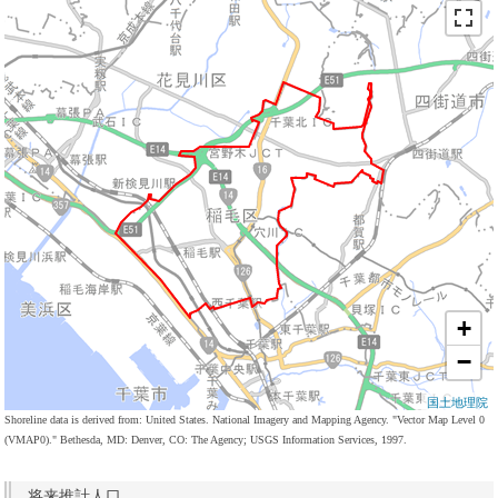
+
−
国土地理院
Shoreline data is derived from: United States. National Imagery and Mapping Agency. "Vector Map Level 0
(VMAP0)." Bethesda, MD: Denver, CO: The Agency; USGS Information Services, 1997.
将来推計人口