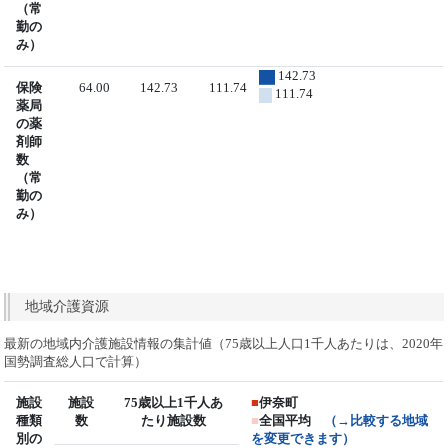
（常
勤の
み）
142.73
保険
64.00
142.73
111.74
111.74
薬局
の薬
剤師
数
（常
勤の
み）
地域介護資源
最新の地域内介護施設情報の集計値（75歳以上人口1千人あたりは、2020年
国勢調査総人口で計算）
施設
施設
75歳以上1千人あ
■
伊奈町
種類
数
たり施設数
■
全国平均
（→比較する地域
別の
を変更できます）