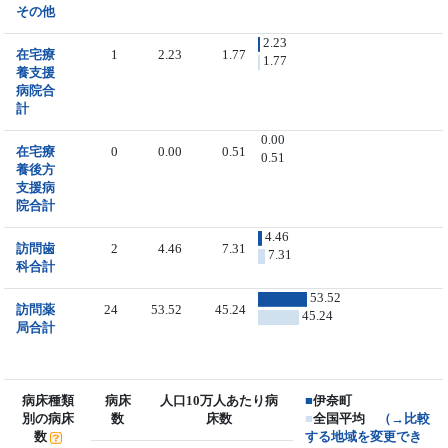
その他
2.23
在宅療
1
2.23
1.77
1.77
養支援
病院合
計
0.00
在宅療
0
0.00
0.51
0.51
養後方
支援病
院合計
4.46
訪問歯
2
4.46
7.31
7.31
科合計
53.52
訪問薬
24
53.52
45.24
45.24
局合計
病床種類
病床
人口10万人あたり病
■
伊奈町
別の病床
数
床数
■
全国平均
（→比較
数
する地域を変更でき