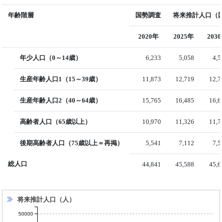
年齢階層
国勢調査
将来推計人口（国
2020年
2025年
203
年少人口（0～14歳）
6,233
5,058
4,
生産年齢人口1（15～39歳）
11,873
12,719
12,7
生産年齢人口2（40～64歳）
15,765
16,485
16,6
高齢者人口（65歳以上）
10,970
11,326
11,7
後期高齢者人口（75歳以上＝再掲）
5,541
7,112
7,
総人口
44,841
45,588
45,6
将来推計人口（人）
50000