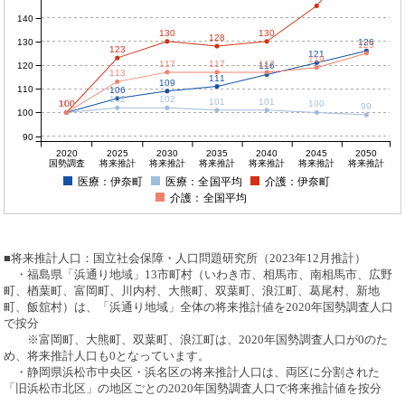
140
130
130
128
130
126
125
123
121
119
117
117
117
120
116
113
111
109
110
106
102
102
101
101
100
100
100
100
100
99
100
90
2020
2025
2030
2035
2040
2045
2050
国勢調査
将来推計
将来推計
将来推計
将来推計
将来推計
将来推計
医療：伊奈町
医療：全国平均
介護：伊奈町
介護：全国平均
■将来推計人口：国立社会保障・人口問題研究所（2023年12月推計）
・福島県「浜通り地域」13市町村（いわき市、相馬市、南相馬市、広野
町、楢葉町、富岡町、川内村、大熊町、双葉町、浪江町、葛尾村、新地
町、飯舘村）は、「浜通り地域」全体の将来推計値を2020年国勢調査人口
で按分
※富岡町、大熊町、双葉町、浪江町は、2020年国勢調査人口が0のた
め、将来推計人口も0となっています。
・静岡県浜松市中央区・浜名区の将来推計人口は、両区に分割された
「旧浜松市北区」の地区ごとの2020年国勢調査人口で将来推計値を按分