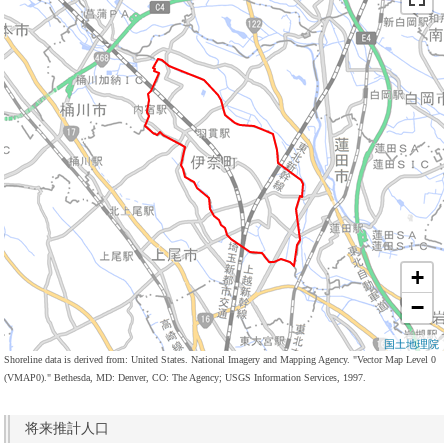
+
−
国土地理院
Shoreline data is derived from: United States. National Imagery and Mapping Agency. "Vector Map Level 0
(VMAP0)." Bethesda, MD: Denver, CO: The Agency; USGS Information Services, 1997.
将来推計人口