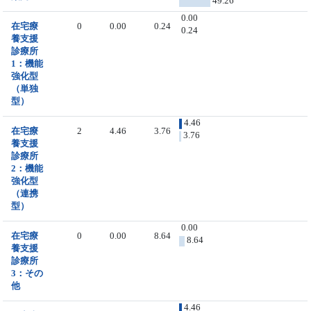
49.26
0.00
在宅療
0
0.00
0.24
0.24
養支援
診療所
1：機能
強化型
（単独
型）
4.46
在宅療
2
4.46
3.76
3.76
養支援
診療所
2：機能
強化型
（連携
型）
0.00
在宅療
0
0.00
8.64
8.64
養支援
診療所
3：その
他
4.46