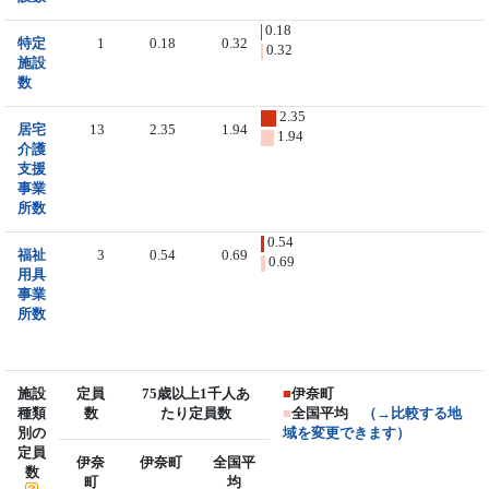
0.18
特定
1
0.18
0.32
0.32
施設
数
2.35
居宅
13
2.35
1.94
1.94
介護
支援
事業
所数
0.54
福祉
3
0.54
0.69
0.69
用具
事業
所数
施設
定員
75歳以上1千人あ
■
伊奈町
種類
数
たり定員数
■
全国平均
（→比較する地
別の
域を変更できます）
定員
伊奈
伊奈町
全国平
数
町
均