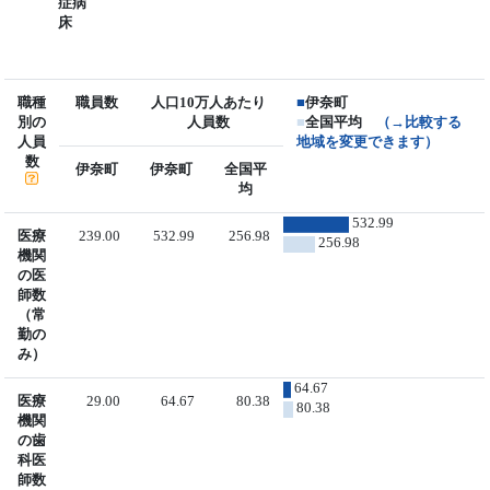
症病
床
職種
職員数
人口10万人あたり
■
伊奈町
別の
人員数
■
全国平均
（→比較する
人員
地域を変更できます）
数
伊奈町
伊奈町
全国平
均
532.99
医療
239.00
532.99
256.98
256.98
機関
の医
師数
（常
勤の
み）
64.67
医療
29.00
64.67
80.38
80.38
機関
の歯
科医
師数