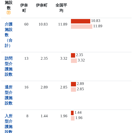
施設
伊奈
伊奈町
全国平
数
町
均
10.83
介護
60
10.83
11.89
11.89
施設
数
（合
計）
2.35
訪問
13
2.35
3.32
3.32
型介
護施
設数
2.89
通所
16
2.89
2.85
2.85
型介
護施
設数
1.44
入所
8
1.44
1.96
1.96
型介
護施
設数