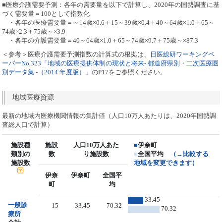
■医療介護需要予測：各年の需要量を以下で計算し、2020年の国勢調査に基
づく需要量＝100として指数化
・各年の医療需要量＝～14歳×0.6＋15～39歳×0.4＋40～64歳×1.0＋65～
74歳×2.3＋75歳～×3.9
・各年の介護需要量＝40～64歳×1.0＋65～74歳×9.7＋75歳～×87.3
＜参考＞医療介護需要予測指数の計算式の根拠は、
日医総研ワーキングペ
ーパーNo.323「地域の医療提供体制の現状と将来- 都道府県別・二次医療圏
別データ集 -（2014 年度版）」
のP17をご参照ください。
地域医療資源
最新の地域内医療機関情報の集計値（人口10万人あたりは、2020年国勢調
査総人口で計算）
施設種
施設
人口10万人あた
■
伊奈町
類別の
数
り施設数
■
全国平均
（→比較する
施設数
地域を変更できます）
伊奈
伊奈町
全国平
町
均
33.45
一般診
15
33.45
70.32
70.32
療所