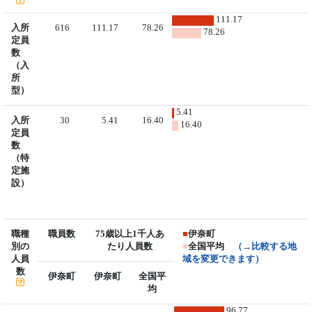
111.17
入所
616
111.17
78.26
78.26
定員
数
（入
所
型）
5.41
入所
30
5.41
16.40
16.40
定員
数
（特
定施
設）
職種
職員数
75歳以上1千人あ
■
伊奈町
別の
たり人員数
■
全国平均
（→比較する地
人員
域を変更できます）
数
伊奈町
伊奈町
全国平
均
96.77