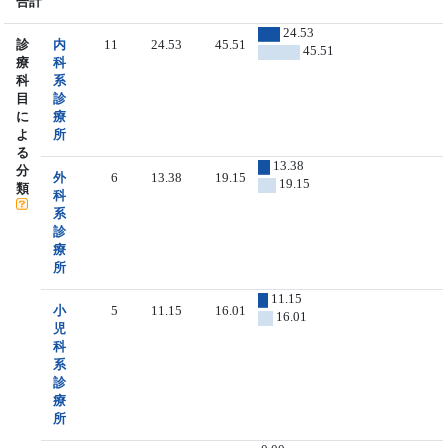
合計
24.53
診
内
11
24.53
45.51
45.51
療
科
科
系
目
診
に
療
よ
所
る
13.38
分
外
6
13.38
19.15
19.15
類
科
系
診
療
所
11.15
小
5
11.15
16.01
16.01
児
科
系
診
療
所