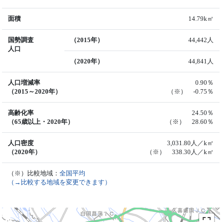
面積
14.79k㎡
国勢調査
（2015年）
44,442人
人口
（2020年）
44,841人
人口増減率
0.90％
（2015～2020年）
（※） -0.75％
高齢化率
24.50％
（65歳以上・2020年）
（※） 28.60％
人口密度
3,031.80人／k㎡
（2020年）
（※） 338.30人／k㎡
（※）比較地域：
全国平均
（→比較する地域を変更できます）