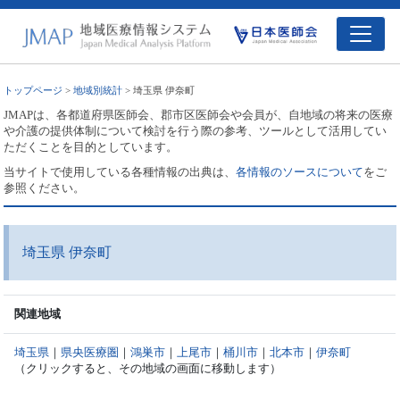
トップページ
>
地域別統計
> 埼玉県 伊奈町
JMAPは、各都道府県医師会、郡市区医師会や会員が、自地域の将来の医療
や介護の提供体制について検討を行う際の参考、ツールとして活用してい
ただくことを目的としています。
当サイトで使用している各種情報の出典は、
各情報のソースについて
をご
参照ください。
埼玉県 伊奈町
関連地域
埼玉県
｜
県央医療圏
｜
鴻巣市
｜
上尾市
｜
桶川市
｜
北本市
｜
伊奈町
（クリックすると、その地域の画面に移動します）