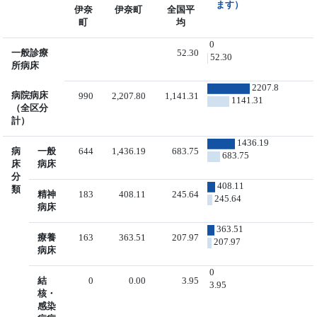
ます）
伊奈
伊奈町
全国平
町
均
0
一般診療
52.30
52.30
所病床
2207.8
病院病床
990
2,207.80
1,141.31
1141.31
（全区分
計）
1436.19
病
一般
644
1,436.19
683.75
683.75
床
病床
分
408.11
類
精神
183
408.11
245.64
245.64
病床
363.51
療養
163
363.51
207.97
207.97
病床
0
結
0
0.00
3.95
3.95
核・
感染