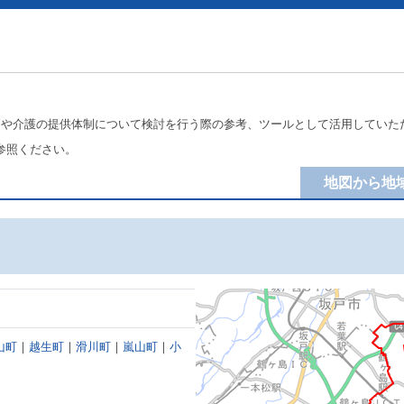
療や介護の提供体制について検討を行う際の参考、ツールとして活用していた
参照ください。
地図から地
山町
｜
越生町
｜
滑川町
｜
嵐山町
｜
小