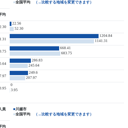
■
全国平均
（→比較する地域を変更できます）
平均
22.56
2.30
52.30
1204.84
1.31
1141.31
668.41
3.75
683.75
286.83
5.64
245.64
249.6
7.97
207.97
0
3.95
3.95
人員
■
川越市
■
全国平均
（→比較する地域を変更できます）
平均