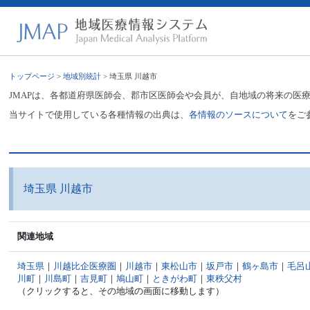
トップページ
>
地域別統計
> 埼玉県 川越市
JMAPは、各都道府県医師会、郡市区医師会や会員が、自地域の将来の医
当サイトで使用している各種情報の出典は、
各情報のソースについて
をご
埼玉県 川越市
関連地域
埼玉県
｜
川越比企医療圏
｜
川越市
｜
東松山市
｜
坂戸市
｜
鶴ヶ島市
｜
毛呂
川町
｜
川島町
｜
吉見町
｜
鳩山町
｜
ときがわ町
｜
東秩父村
（クリックすると、その地域の画面に移動します）