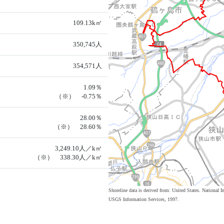
109.13k㎡
350,745人
354,571人
1.09％
（※） -0.75％
28.00％
（※） 28.60％
3,249.10人／k㎡
（※） 338.30人／k㎡
Shoreline data is derived from: United States. Nation
USGS Information Services, 1997.