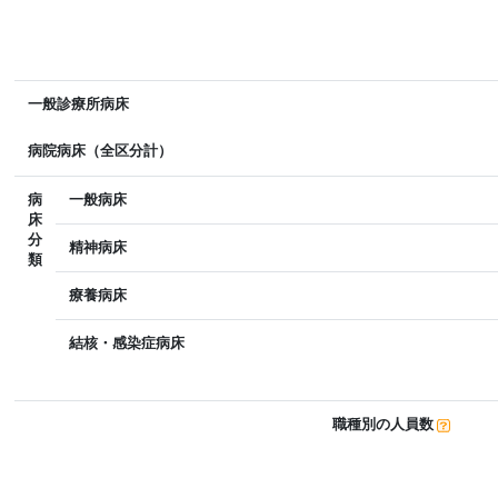
一般診療所病床
病院病床（全区分計）
病
一般病床
床
分
精神病床
類
療養病床
結核・感染症病床
職種別の人員数