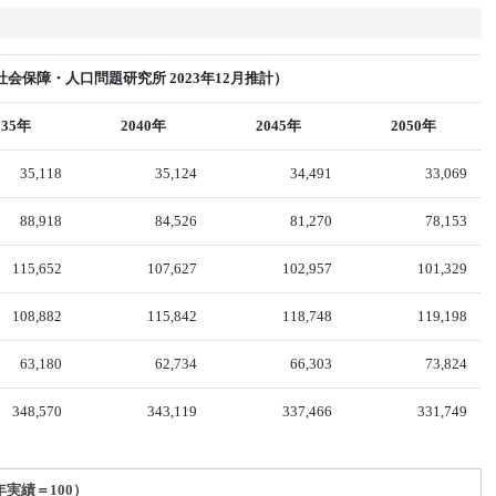
会保障・人口問題研究所 2023年12月推計）
035年
2040年
2045年
2050年
35,118
35,124
34,491
33,069
88,918
84,526
81,270
78,153
115,652
107,627
102,957
101,329
108,882
115,842
118,748
119,198
63,180
62,734
66,303
73,824
348,570
343,119
337,466
331,749
年実績＝100）