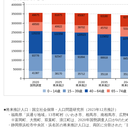
400000
350000
61675
49675
65067
63180
627
300000
49500
40622
39702
45702
531
250000
120233
122356
120523
115652
107
200000
150000
93776
92547
91894
88918
845
100000
50000
41387
38170
35712
35118
351
0
2020
2025
2030
2035
20
国勢調査
将来推計
将来推計
将来推計
将来
0～14歳
15～39歳
40～64歳
65～74歳
■将来推計人口：国立社会保障・人口問題研究所（2023年12月推計）
・福島県「浜通り地域」13市町村（いわき市、相馬市、南相馬市、広野町
※富岡町、大熊町、双葉町、浪江町は、2020年国勢調査人口が0のた
・静岡県浜松市中央区・浜名区の将来推計人口は、両区に分割された「旧