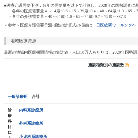
■医療介護需要予測：各年の需要量を以下で計算し、2020年の国勢調査に
・各年の医療需要量＝～14歳×0.6＋15～39歳×0.4＋40～64歳×1.0＋65～74
・各年の介護需要量＝40～64歳×1.0＋65～74歳×9.7＋75歳～×87.3
＜参考＞医療介護需要予測指数の計算式の根拠は、
日医総研ワーキングペー
地域医療資源
最新の地域内医療機関情報の集計値（人口10万人あたりは、2020年国勢
施設種類別の施設数
一般診療所
合計
診
内科系診療所
療
科
外科系診療所
目
に
小児科系診療所
よ