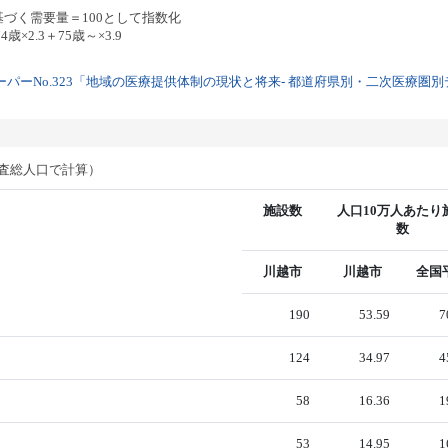
基づく需要量＝100として指数化
歳×2.3＋75歳～×3.9
パーNo.323「地域の医療提供体制の現状と将来- 都道府県別・二次医療圏別デー
調査総人口で計算）
施設数
人口10万人あたり
数
川越市
川越市
全国
190
53.59
7
124
34.97
4
58
16.36
1
53
14.95
1