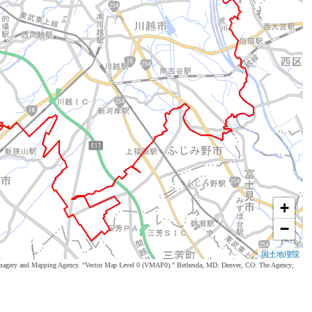
+
−
国土地理院
al Imagery and Mapping Agency. "Vector Map Level 0 (VMAP0)." Bethesda, MD: Denver, CO: The Agency;