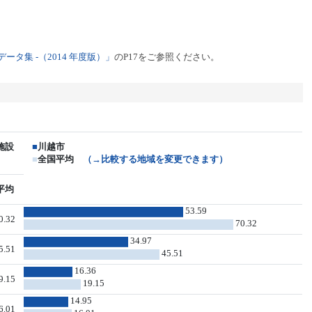
タ集 -（2014 年度版）」
のP17をご参照ください。
施設
■
川越市
■
全国平均
（→比較する地域を変更できます）
平均
53.59
0.32
70.32
34.97
5.51
45.51
16.36
9.15
19.15
14.95
6.01