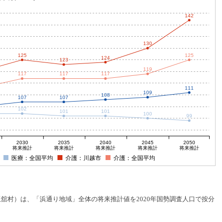
142
130
125
125
124
123
119
117
117
117
111
109
108
107
107
102
101
101
100
99
2030
2035
2040
2045
2050
将来推計
将来推計
将来推計
将来推計
将来推計
医療：全国平均
介護：川越市
介護：全国平均
村）は、「浜通り地域」全体の将来推計値を2020年国勢調査人口で按分