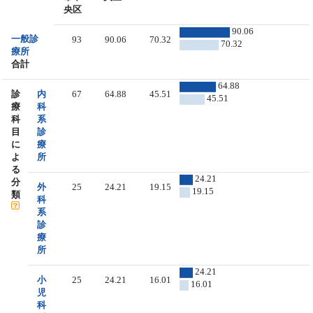
央区
90.06
一般診
93
90.06
70.32
70.32
療所
合計
64.88
診
内
67
64.88
45.51
45.51
療
科
科
系
目
診
に
療
よ
所
る
24.21
分
外
25
24.21
19.15
19.15
類
科
系
診
療
所
24.21
小
25
24.21
16.01
16.01
児
科