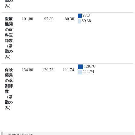
勤の
み）
97.8
医療
101.00
97.80
80.38
80.38
機関
の歯
科医
師数
（常
勤の
み）
129.76
保険
134.00
129.76
111.74
111.74
薬局
の薬
剤師
数
（常
勤の
み）