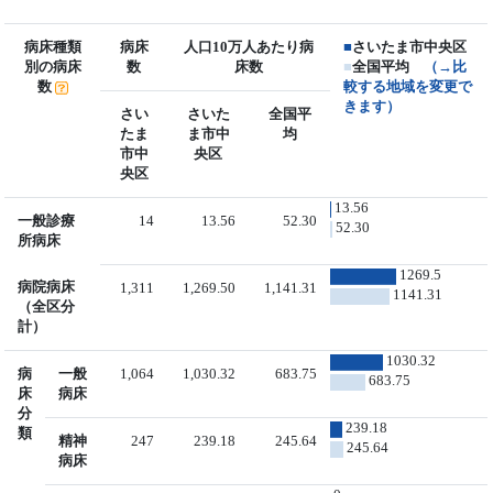
病床種類
病床
人口10万人あたり病
■
さいたま市中央区
別の病床
数
床数
■
全国平均
（→比
数
較する地域を変更で
きます）
さい
さいた
全国平
たま
ま市中
均
市中
央区
央区
13.56
一般診療
14
13.56
52.30
52.30
所病床
1269.5
病院病床
1,311
1,269.50
1,141.31
1141.31
（全区分
計）
1030.32
病
一般
1,064
1,030.32
683.75
683.75
床
病床
分
239.18
類
精神
247
239.18
245.64
245.64
病床