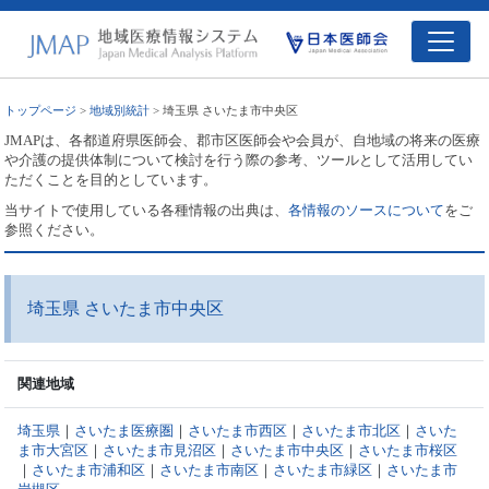
トップページ
>
地域別統計
> 埼玉県 さいたま市中央区
JMAPは、各都道府県医師会、郡市区医師会や会員が、自地域の将来の医療
や介護の提供体制について検討を行う際の参考、ツールとして活用してい
ただくことを目的としています。
当サイトで使用している各種情報の出典は、
各情報のソースについて
をご
参照ください。
埼玉県 さいたま市中央区
関連地域
埼玉県
｜
さいたま医療圏
｜
さいたま市西区
｜
さいたま市北区
｜
さいた
ま市大宮区
｜
さいたま市見沼区
｜
さいたま市中央区
｜
さいたま市桜区
｜
さいたま市浦和区
｜
さいたま市南区
｜
さいたま市緑区
｜
さいたま市