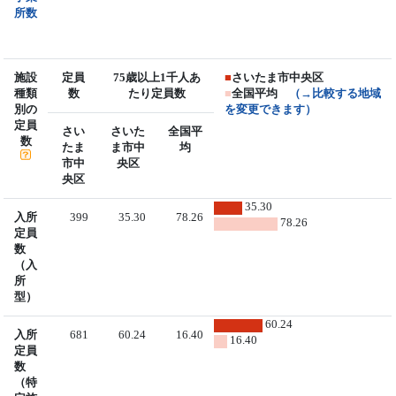
所数
施設
定員
75歳以上1千人あ
■
さいたま市中央区
種類
数
たり定員数
■
全国平均
（→比較する地域
別の
を変更できます）
定員
さい
さいた
全国平
数
たま
ま市中
均
市中
央区
央区
35.30
入所
399
35.30
78.26
78.26
定員
数
（入
所
型）
60.24
入所
681
60.24
16.40
16.40
定員
数
（特