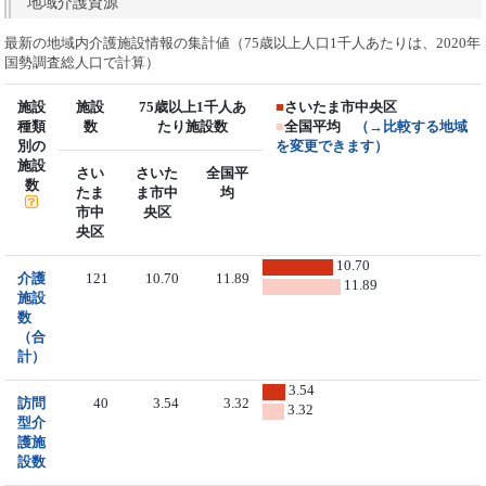
地域介護資源
最新の地域内介護施設情報の集計値（75歳以上人口1千人あたりは、2020年
国勢調査総人口で計算）
施設
施設
75歳以上1千人あ
■
さいたま市中央区
種類
数
たり施設数
■
全国平均
（→比較する地域
別の
を変更できます）
施設
さい
さいた
全国平
数
たま
ま市中
均
市中
央区
央区
10.70
介護
121
10.70
11.89
11.89
施設
数
（合
計）
3.54
訪問
40
3.54
3.32
3.32
型介
護施
設数