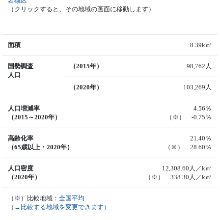
岩槻区
（クリックすると、その地域の画面に移動します）
面積
8.39k㎡
国勢調査
（2015年）
98,762人
人口
（2020年）
103,269人
人口増減率
4.56％
（2015～2020年）
（※） -0.75％
高齢化率
21.40％
（65歳以上・2020年）
（※） 28.60％
人口密度
12,308.60人／k㎡
（2020年）
（※） 338.30人／k㎡
（※）比較地域：
全国平均
（→比較する地域を変更できます）