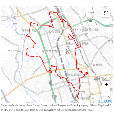
+
−
国土地理院
Shoreline data is derived from: United States. National Imagery and Mapping Agency. "Vector Map Level 0
(VMAP0)." Bethesda, MD: Denver, CO: The Agency; USGS Information Services, 1997.