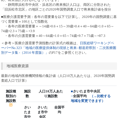
・静岡県浜松市中央区・浜名区の将来推計人口は、両区に分割された
「旧浜松市北区」の地区ごとの2020年国勢調査人口で将来推計値を按分
■医療介護需要予測：各年の需要量を以下で計算し、2020年の国勢調査に基
づく需要量＝100として指数化
・各年の医療需要量＝～14歳×0.6＋15～39歳×0.4＋40～64歳×1.0＋65～
74歳×2.3＋75歳～×3.9
・各年の介護需要量＝40～64歳×1.0＋65～74歳×9.7＋75歳～×87.3
＜参考＞医療介護需要予測指数の計算式の根拠は、
日医総研ワーキングペ
ーパーNo.323「地域の医療提供体制の現状と将来- 都道府県別・二次医療圏
別データ集 -（2014 年度版）」
のP17をご参照ください。
地域医療資源
最新の地域内医療機関情報の集計値（人口10万人あたりは、2020年国勢調
査総人口で計算）
施設種
施設
人口10万人あた
■
さいたま市中央区
類別の
数
り施設数
■
全国平均
（→比較する
施設数
地域を変更できます）
さい
さいた
全国平
たま
ま市中
均
市中
央区