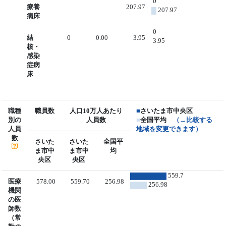
0
療養
207.97
207.97
病床
0
結
0
0.00
3.95
3.95
核・
感染
症病
床
職種
職員数
人口10万人あたり
■
さいたま市中央区
別の
人員数
■
全国平均
（→比較する
人員
地域を変更できます）
数
さいた
さいた
全国平
ま市中
ま市中
均
央区
央区
559.7
医療
578.00
559.70
256.98
256.98
機関
の医
師数
（常