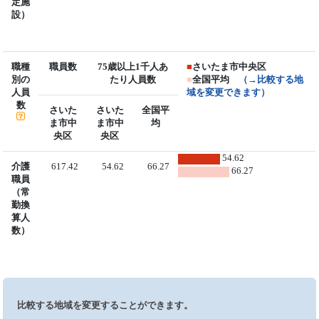
定施
設）
職種
職員数
75歳以上1千人あ
■
さいたま市中央区
別の
たり人員数
■
全国平均
（→比較する地
人員
域を変更できます）
数
さいた
さいた
全国平
ま市中
ま市中
均
央区
央区
54.62
介護
617.42
54.62
66.27
66.27
職員
（常
勤換
算人
数）
比較する地域を変更することができます。