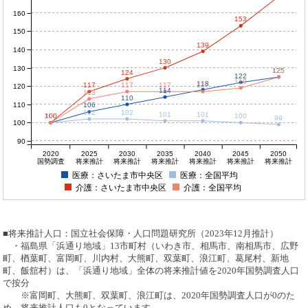
160
153
150
139
140
130
130
125
125
124
122
119
118
117
117
117
117
120
114
113
110
110
106
102
102
101
101
100
100
100
100
100
99
100
90
2020
2025
2030
2035
2040
2045
2050
国勢調査
将来推計
将来推計
将来推計
将来推計
将来推計
将来推計
医療：さいたま市中央区
医療：全国平均
介護：さいたま市中央区
介護：全国平均
■将来推計人口：国立社会保障・人口問題研究所（2023年12月推計）
・福島県「浜通り地域」13市町村（いわき市、相馬市、南相馬市、広野
町、楢葉町、富岡町、川内村、大熊町、双葉町、浪江町、葛尾村、新地
町、飯舘村）は、「浜通り地域」全体の将来推計値を2020年国勢調査人口
で按分
※富岡町、大熊町、双葉町、浪江町は、2020年国勢調査人口が0のた
め、将来推計人口も0となっています。