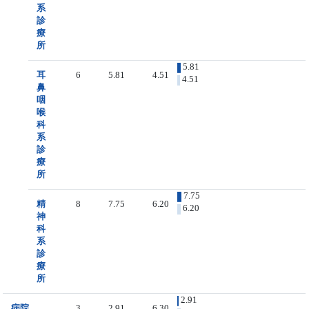
系
診
療
所
5.81
耳
6
5.81
4.51
4.51
鼻
咽
喉
科
系
診
療
所
7.75
精
8
7.75
6.20
6.20
神
科
系
診
療
所
2.91
病院
3
2.91
6.30