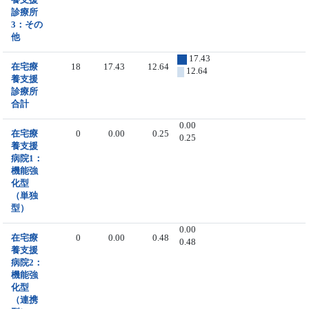
診療所
3：その
他
17.43
在宅療
18
17.43
12.64
12.64
養支援
診療所
合計
0.00
在宅療
0
0.00
0.25
0.25
養支援
病院1：
機能強
化型
（単独
型）
0.00
在宅療
0
0.00
0.48
0.48
養支援
病院2：
機能強
化型
（連携