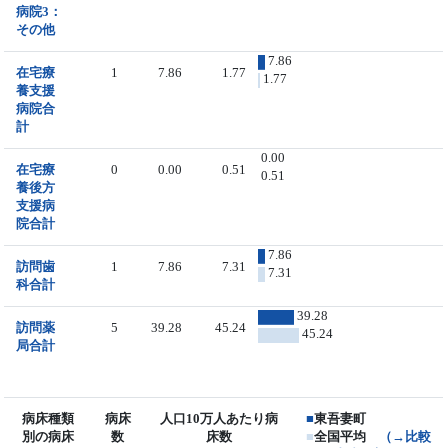
病院3：
その他
7.86
在宅療
1
7.86
1.77
1.77
養支援
病院合
計
0.00
在宅療
0
0.00
0.51
0.51
養後方
支援病
院合計
7.86
訪問歯
1
7.86
7.31
7.31
科合計
39.28
訪問薬
5
39.28
45.24
45.24
局合計
病床種類
病床
人口10万人あたり病
■
東吾妻町
別の病床
数
床数
■
全国平均
（→比較