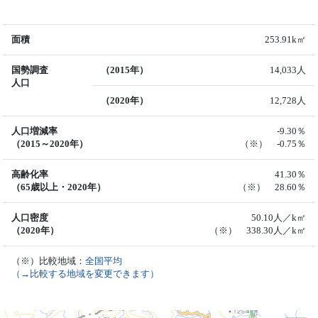
面積
253.91k㎡
国勢調査
（2015年）
14,033人
人口
（2020年）
12,728人
人口増減率
-9.30％
（2015～2020年）
（※） -0.75％
高齢化率
41.30％
（65歳以上・2020年）
（※） 28.60％
人口密度
50.10人／k㎡
（2020年）
（※） 338.30人／k㎡
（※）比較地域：
全国平均
（→比較する地域を変更できます）