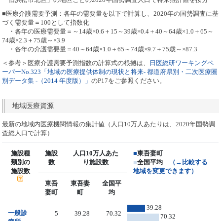
■医療介護需要予測：各年の需要量を以下で計算し、2020年の国勢調査に基
づく需要量＝100として指数化
・各年の医療需要量＝～14歳×0.6＋15～39歳×0.4＋40～64歳×1.0＋65～
74歳×2.3＋75歳～×3.9
・各年の介護需要量＝40～64歳×1.0＋65～74歳×9.7＋75歳～×87.3
＜参考＞医療介護需要予測指数の計算式の根拠は、
日医総研ワーキングペ
ーパーNo.323「地域の医療提供体制の現状と将来- 都道府県別・二次医療圏
別データ集 -（2014 年度版）」
のP17をご参照ください。
地域医療資源
最新の地域内医療機関情報の集計値（人口10万人あたりは、2020年国勢調
査総人口で計算）
施設種
施設
人口10万人あた
■
東吾妻町
類別の
数
り施設数
■
全国平均
（→比較する
施設数
地域を変更できます）
東吾
東吾妻
全国平
妻町
町
均
39.28
一般診
5
39.28
70.32
70.32