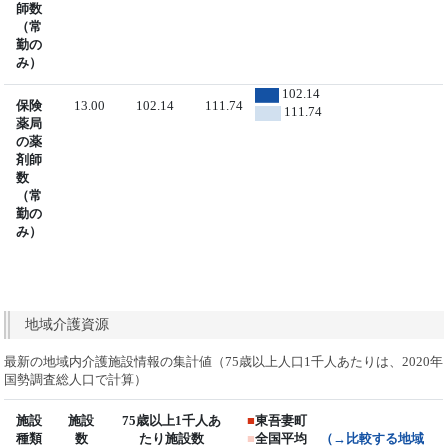
師数
（常
勤の
み）
102.14
保険
13.00
102.14
111.74
111.74
薬局
の薬
剤師
数
（常
勤の
み）
地域介護資源
最新の地域内介護施設情報の集計値（75歳以上人口1千人あたりは、2020年
国勢調査総人口で計算）
施設
施設
75歳以上1千人あ
■
東吾妻町
種類
数
たり施設数
■
全国平均
（→比較する地域