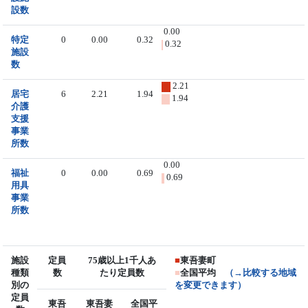
設数
0.00
特定
0
0.00
0.32
0.32
施設
数
2.21
居宅
6
2.21
1.94
1.94
介護
支援
事業
所数
0.00
福祉
0
0.00
0.69
0.69
用具
事業
所数
施設
定員
75歳以上1千人あ
■
東吾妻町
種類
数
たり定員数
■
全国平均
（→比較する地域
別の
を変更できます）
定員
東吾
東吾妻
全国平