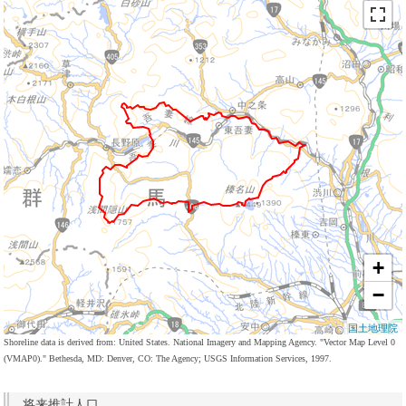
+
−
国土地理院
Shoreline data is derived from: United States. National Imagery and Mapping Agency. "Vector Map Level 0
(VMAP0)." Bethesda, MD: Denver, CO: The Agency; USGS Information Services, 1997.
将来推計人口