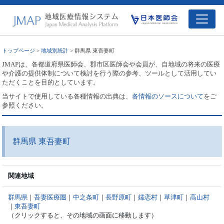
トップページ
>
地域別統計
> 群馬県 東吾妻町
JMAPは、各都道府県医師会、郡市区医師会や会員が、自地域の将来の医療
や介護の提供体制について検討を行う際の参考、ツールとして活用してい
ただくことを目的としています。
当サイトで使用している各種情報の出典は、
各情報のソースについて
をご
参照ください。
群馬県 東吾妻町
関連地域
群馬県
｜
吾妻医療圏
｜
中之条町
｜
長野原町
｜
嬬恋村
｜
草津町
｜
高山村
｜
東吾妻町
（クリックすると、その地域の画面に移動します）