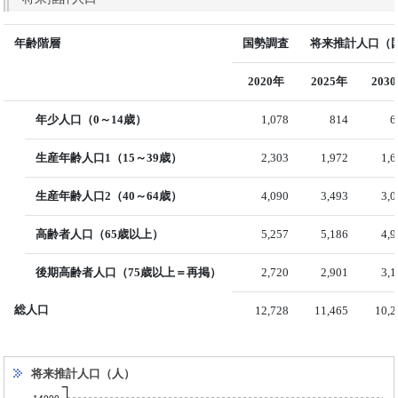
年齢階層
国勢調査
将来推計人口（国
2020年
2025年
203
年少人口（0～14歳）
1,078
814
6
生産年齢人口1（15～39歳）
2,303
1,972
1,
生産年齢人口2（40～64歳）
4,090
3,493
3,
高齢者人口（65歳以上）
5,257
5,186
4,
後期高齢者人口（75歳以上＝再掲）
2,720
2,901
3,
総人口
12,728
11,465
10,2
将来推計人口（人）