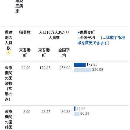
感染
症病
床
職種
職員数
人口10万人あたり
■
東吾妻町
別の
人員数
■
全国平均
（→比較する地
人員
域を変更できます）
数
東吾妻
東吾妻
全国平
町
町
均
172.85
医療
22.00
172.85
256.98
256.98
機関
の医
師数
（常
勤の
み）
23.57
医療
3.00
23.57
80.38
80.38
機関
の歯
科医