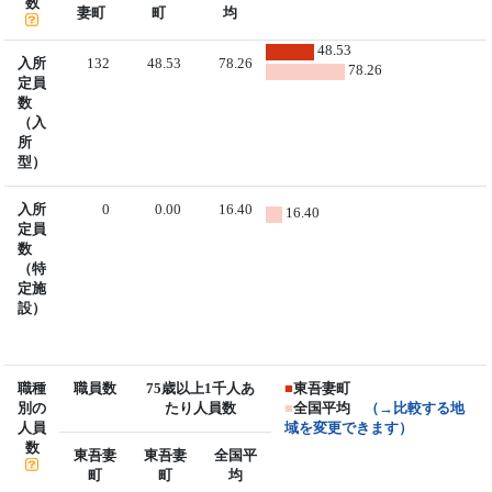
数
妻町
町
均
48.53
入所
132
48.53
78.26
78.26
定員
数
（入
所
型）
入所
0
0.00
16.40
16.40
定員
数
（特
定施
設）
職種
職員数
75歳以上1千人あ
■
東吾妻町
別の
たり人員数
■
全国平均
（→比較する地
人員
域を変更できます）
数
東吾妻
東吾妻
全国平
町
町
均