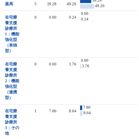
39.28
薬局
5
39.28
49.26
49.26
0.00
在宅療
0
0.00
0.24
0.24
養支援
診療所
1：機能
強化型
（単独
型）
0.00
在宅療
0
0.00
3.76
3.76
養支援
診療所
2：機能
強化型
（連携
型）
7.86
在宅療
1
7.86
8.64
8.64
養支援
診療所
3：その
他