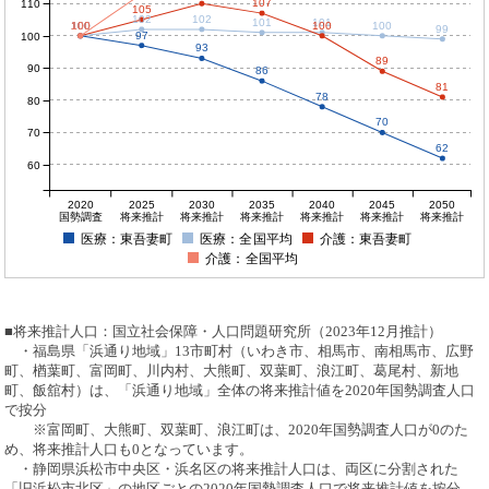
107
110
105
102
102
101
101
100
100
100
100
100
100
99
97
100
93
89
90
86
81
78
80
70
70
62
60
2020
2025
2030
2035
2040
2045
2050
国勢調査
将来推計
将来推計
将来推計
将来推計
将来推計
将来推計
医療：東吾妻町
医療：全国平均
介護：東吾妻町
介護：全国平均
■将来推計人口：国立社会保障・人口問題研究所（2023年12月推計）
・福島県「浜通り地域」13市町村（いわき市、相馬市、南相馬市、広野
町、楢葉町、富岡町、川内村、大熊町、双葉町、浪江町、葛尾村、新地
町、飯舘村）は、「浜通り地域」全体の将来推計値を2020年国勢調査人口
で按分
※富岡町、大熊町、双葉町、浪江町は、2020年国勢調査人口が0のた
め、将来推計人口も0となっています。
・静岡県浜松市中央区・浜名区の将来推計人口は、両区に分割された
「旧浜松市北区」の地区ごとの2020年国勢調査人口で将来推計値を按分