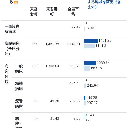
数
する地域を変更でき
ます）
東吾
東吾妻
全国平
妻町
町
均
0
一般診療
52.30
52.30
所病床
1461.35
病院病床
186
1,461.35
1,141.31
1141.31
（全区分
計）
1280.64
病
一般
163
1,280.64
683.75
683.75
床
病床
分
0
類
精神
245.64
245.64
病床
149.28
療養
19
149.28
207.97
207.97
病床
31.43
結
4
31.43
3.95
3.95
核・