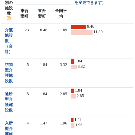
別の
を変更できます）
施設
東吾
東吾
全国平
数
妻町
妻町
均
8.46
介護
23
8.46
11.89
11.89
施設
数
（合
計）
1.84
訪問
5
1.84
3.32
3.32
型介
護施
設数
1.84
通所
5
1.84
2.85
2.85
型介
護施
設数
1.47
入所
4
1.47
1.96
1.96
型介
護施