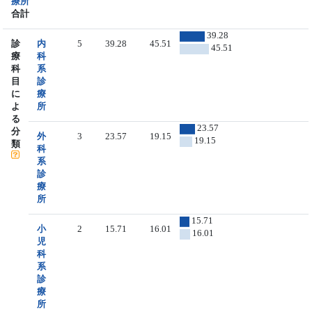
療所
合計
39.28
診
内
5
39.28
45.51
45.51
療
科
科
系
目
診
に
療
よ
所
る
23.57
分
外
3
23.57
19.15
19.15
類
科
系
診
療
所
15.71
小
2
15.71
16.01
16.01
児
科
系
診
療
所