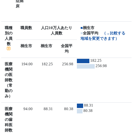
症病
床
職種
職員数
人口10万人あたり
■
桐生市
別の
人員数
■
全国平均
（→比較する
人員
地域を変更できます）
数
桐生市
桐生市
全国平
均
182.25
医療
194.00
182.25
256.98
256.98
機関
の医
師数
（常
勤の
み）
88.31
医療
94.00
88.31
80.38
80.38
機関
の歯
科医
師数