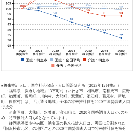
105
102
102
102
101
101
100
100
100
100
100
99
98
100
96
93
93
93
95
90
87
85
82
80
77
75
72
70
65
2020
2025
2030
2035
2040
2045
2050
国勢調査
将来推計
将来推計
将来推計
将来推計
将来推計
将来推計
医療：桐生市
医療：全国平均
介護：桐生市
介護：全国平均
■将来推計人口：国立社会保障・人口問題研究所（2023年12月推計）
・福島県「浜通り地域」13市町村（いわき市、相馬市、南相馬市、広野
町、楢葉町、富岡町、川内村、大熊町、双葉町、浪江町、葛尾村、新地
町、飯舘村）は、「浜通り地域」全体の将来推計値を2020年国勢調査人口
で按分
※富岡町、大熊町、双葉町、浪江町は、2020年国勢調査人口が0のた
め、将来推計人口も0となっています。
・静岡県浜松市中央区・浜名区の将来推計人口は、両区に分割された
「旧浜松市北区」の地区ごとの2020年国勢調査人口で将来推計値を按分