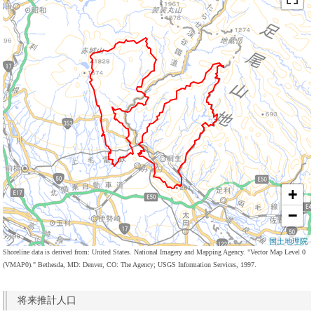
+
−
国土地理院
Shoreline data is derived from: United States. National Imagery and Mapping Agency. "Vector Map Level 0
(VMAP0)." Bethesda, MD: Denver, CO: The Agency; USGS Information Services, 1997.
将来推計人口