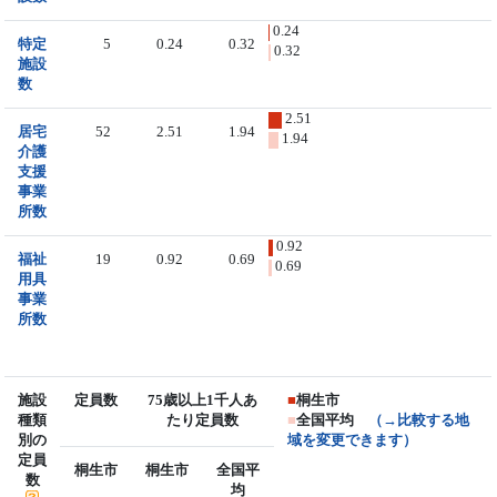
0.24
特定
5
0.24
0.32
0.32
施設
数
2.51
居宅
52
2.51
1.94
1.94
介護
支援
事業
所数
0.92
福祉
19
0.92
0.69
0.69
用具
事業
所数
施設
定員数
75歳以上1千人あ
■
桐生市
種類
たり定員数
■
全国平均
（→比較する地
別の
域を変更できます）
定員
桐生市
桐生市
全国平
数
均