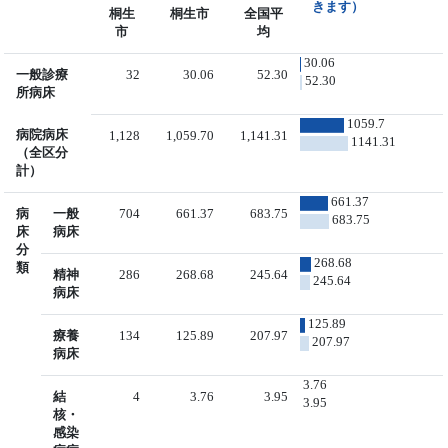
きます）
桐生
桐生市
全国平
市
均
30.06
一般診療
32
30.06
52.30
52.30
所病床
1059.7
病院病床
1,128
1,059.70
1,141.31
1141.31
（全区分
計）
661.37
病
一般
704
661.37
683.75
683.75
床
病床
分
268.68
類
精神
286
268.68
245.64
245.64
病床
125.89
療養
134
125.89
207.97
207.97
病床
3.76
結
4
3.76
3.95
3.95
核・
感染