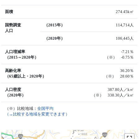
面積
274.45k㎡
国勢調査
（2015年）
114,714人
人口
（2020年）
106,445人
人口増減率
-7.21％
（2015～2020年）
（※） -0.75％
高齢化率
36.20％
（65歳以上・2020年）
（※） 28.60％
人口密度
387.80人／k㎡
（2020年）
（※） 338.30人／k㎡
（※）比較地域：
全国平均
（→比較する地域を変更できます）