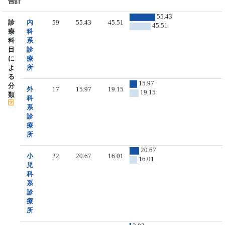
合計
55.43
診
内
59
55.43
45.51
45.51
療
科
科
系
目
診
に
療
よ
所
る
15.97
分
外
17
15.97
19.15
19.15
類
科
系
診
療
所
20.67
小
22
20.67
16.01
16.01
児
科
系
診
療
所