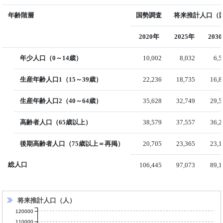
年齢階層
国勢調査
将来推計人口（国
2020年
2025年
203
年少人口（0～14歳）
10,002
8,032
6,
生産年齢人口1（15～39歳）
22,236
18,735
16,8
生産年齢人口2（40～64歳）
35,628
32,749
29,5
高齢者人口（65歳以上）
38,579
37,557
36,2
後期高齢者人口（75歳以上＝再掲）
20,705
23,365
23,1
総人口
106,445
97,073
89,1
将来推計人口（人）
120000
110000