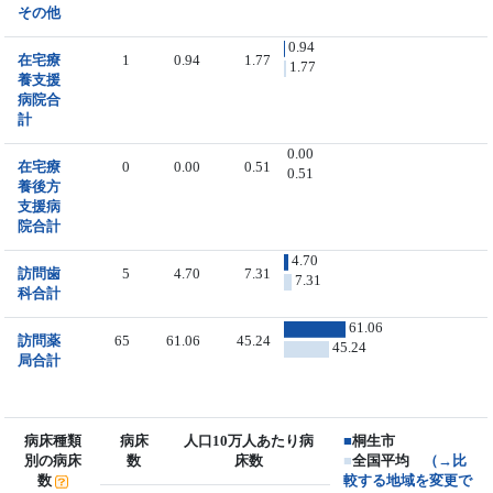
その他
0.94
在宅療
1
0.94
1.77
1.77
養支援
病院合
計
0.00
在宅療
0
0.00
0.51
0.51
養後方
支援病
院合計
4.70
訪問歯
5
4.70
7.31
7.31
科合計
61.06
訪問薬
65
61.06
45.24
45.24
局合計
病床種類
病床
人口10万人あたり病
■
桐生市
別の病床
数
床数
■
全国平均
（→比
数
較する地域を変更で