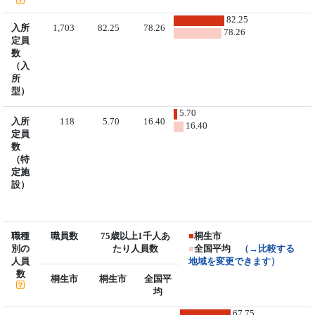
82.25
入所
1,703
82.25
78.26
78.26
定員
数
（入
所
型）
5.70
入所
118
5.70
16.40
16.40
定員
数
（特
定施
設）
職種
職員数
75歳以上1千人あ
■
桐生市
別の
たり人員数
■
全国平均
（→比較する
人員
地域を変更できます）
数
桐生市
桐生市
全国平
均
67.75