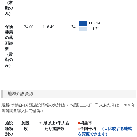
（常
勤の
み）
116.49
保険
124.00
116.49
111.74
111.74
薬局
の薬
剤師
数
（常
勤の
み）
地域介護資源
最新の地域内介護施設情報の集計値（75歳以上人口1千人あたりは、2020年
国勢調査総人口で計算）
施設
施設
75歳以上1千人あ
■
桐生市
種類
数
たり施設数
■
全国平均
（→比較する地域
別の
を変更できます）