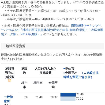
■医療介護需要予測：各年の需要量を以下で計算し、2020年の国勢調査に基
づく需要量＝100として指数化
・各年の医療需要量＝～14歳×0.6＋15～39歳×0.4＋40～64歳×1.0＋65～
74歳×2.3＋75歳～×3.9
・各年の介護需要量＝40～64歳×1.0＋65～74歳×9.7＋75歳～×87.3
＜参考＞医療介護需要予測指数の計算式の根拠は、
日医総研ワーキングペ
ーパーNo.323「地域の医療提供体制の現状と将来- 都道府県別・二次医療圏
別データ集 -（2014 年度版）」
のP17をご参照ください。
地域医療資源
最新の地域内医療機関情報の集計値（人口10万人あたりは、2020年国勢調
査総人口で計算）
施設種
施設
人口10万人あた
■
桐生市
類別の
数
り施設数
■
全国平均
（→比較する
施設数
地域を変更できます）
桐生
桐生市
全国平
市
均
71.40
一般診
76
71.40
70.32
70.32
療所