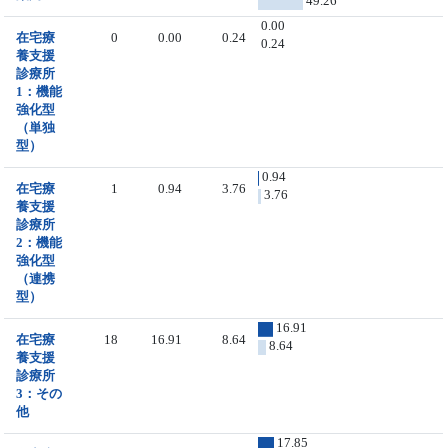
49.26
0.00
在宅療
0
0.00
0.24
0.24
養支援
診療所
1：機能
強化型
（単独
型）
0.94
在宅療
1
0.94
3.76
3.76
養支援
診療所
2：機能
強化型
（連携
型）
16.91
在宅療
18
16.91
8.64
8.64
養支援
診療所
3：その
他
17.85