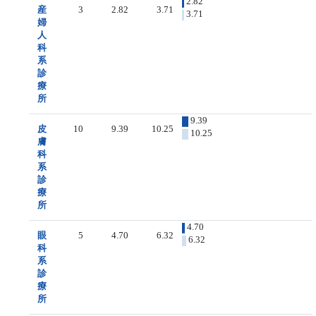
2.82
産
3
2.82
3.71
3.71
婦
人
科
系
診
療
所
9.39
皮
10
9.39
10.25
10.25
膚
科
系
診
療
所
4.70
眼
5
4.70
6.32
6.32
科
系
診
療
所