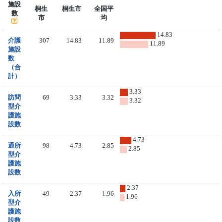
施設
桐生
桐生市
全国平
数
市
均
14.83
介護
307
14.83
11.89
11.89
施設
数
（合
計）
3.33
訪問
69
3.33
3.32
3.32
型介
護施
設数
4.73
通所
98
4.73
2.85
2.85
型介
護施
設数
2.37
入所
49
2.37
1.96
1.96
型介
護施
設数