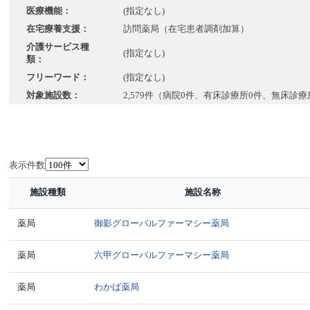
医療機能：
(指定なし)
在宅療養支援：
訪問薬局（在宅患者調剤加算）
介護サービス種
(指定なし)
類：
フリーワード：
(指定なし)
対象施設数：
2,579件（病院0件、有床診療所0件、無床診療
表示件数
施設種類
施設名称
薬局
御影グローバルファーマシー薬局
薬局
六甲グローバルファーマシー薬局
薬局
わかば薬局