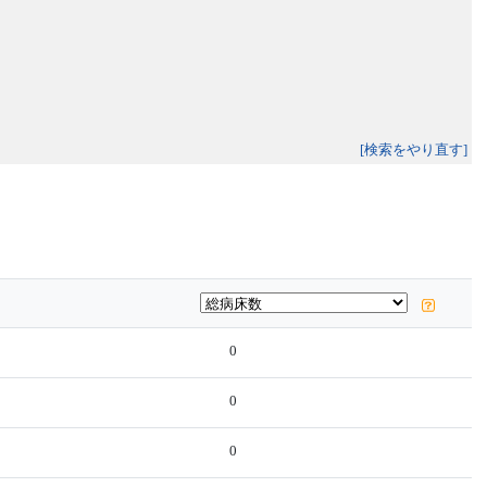
[検索をやり直す]
0
0
0