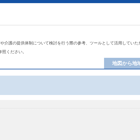
療や介護の提供体制について検討を行う際の参考、ツールとして活用していた
参照ください。
地図から地