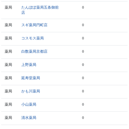
薬局
たんぽぽ薬局五条御前
0
店
薬局
スギ薬局円町店
0
薬局
コスモス薬局
0
薬局
白数薬局京都店
0
薬局
上野薬局
0
薬局
延寿堂薬局
0
薬局
かも川薬局
0
薬局
小山薬局
0
薬局
清水薬局
0