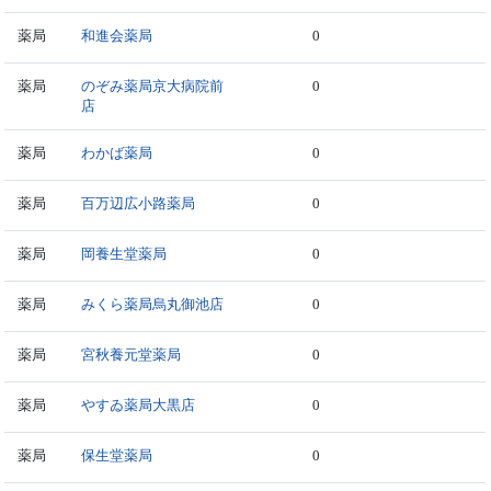
薬局
和進会薬局
0
薬局
のぞみ薬局京大病院前
0
店
薬局
わかば薬局
0
薬局
百万辺広小路薬局
0
薬局
岡養生堂薬局
0
薬局
みくら薬局烏丸御池店
0
薬局
宮秋養元堂薬局
0
薬局
やすゐ薬局大黒店
0
薬局
保生堂薬局
0