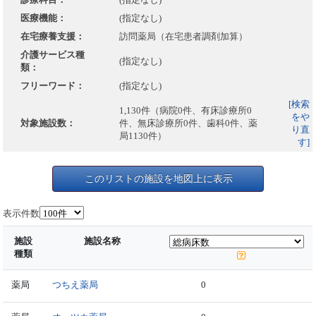
医療機能：
(指定なし)
在宅療養支援：
訪問薬局（在宅患者調剤加算）
介護サービス種
(指定なし)
類：
フリーワード：
(指定なし)
[検索
1,130件（病院0件、有床診療所0
をや
対象施設数：
件、無床診療所0件、歯科0件、薬
り直
局1130件）
す]
このリストの施設を地図上に表示
表示件数
施設
施設名称
種類
薬局
つちえ薬局
0