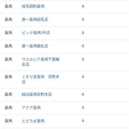
薬局
稲毛調剤薬局
0
薬局
第一薬局稲毛店
0
薬局
ビック薬局3号店
0
薬局
第一薬局園生店
0
薬局
ウエルシア薬局千葉園
0
生店
薬局
くすり堂薬局 宮野木
0
店
薬局
銭治薬局宮野木店
0
薬局
アクア薬局
0
薬局
とどろき薬局
0