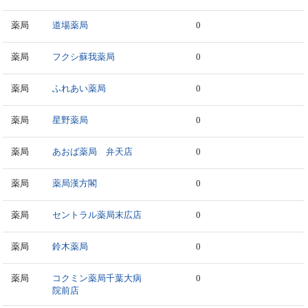
薬局
道場薬局
0
薬局
フクシ蘇我薬局
0
薬局
ふれあい薬局
0
薬局
星野薬局
0
薬局
あおば薬局 弁天店
0
薬局
薬局漢方閣
0
薬局
セントラル薬局末広店
0
薬局
鈴木薬局
0
薬局
コクミン薬局千葉大病
0
院前店