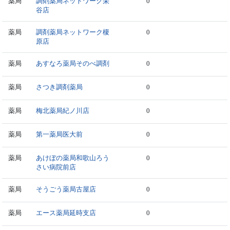
薬局
調剤薬局ネットワーク栄
0
谷店
薬局
調剤薬局ネットワーク榎
0
原店
薬局
あすなろ薬局そのべ調剤
0
薬局
さつき調剤薬局
0
薬局
梅北薬局紀ノ川店
0
薬局
第一薬局医大前
0
薬局
あけぼの薬局和歌山ろう
0
さい病院前店
薬局
そうごう薬局古屋店
0
薬局
エース薬局延時支店
0