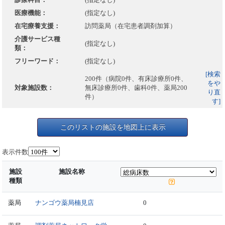
医療機能：
(指定なし)
在宅療養支援：
訪問薬局（在宅患者調剤加算）
介護サービス種
(指定なし)
類：
フリーワード：
(指定なし)
[検索
200件（病院0件、有床診療所0件、
をや
対象施設数：
無床診療所0件、歯科0件、薬局200
り直
件）
す]
このリストの施設を地図上に表示
表示件数
施設
施設名称
種類
薬局
ナンゴウ薬局楠見店
0