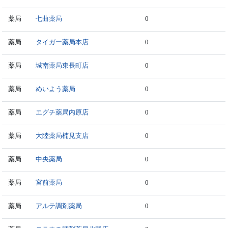
薬局
七曲薬局
0
薬局
タイガー薬局本店
0
薬局
城南薬局東長町店
0
薬局
めいよう薬局
0
薬局
エグチ薬局内原店
0
薬局
大陸薬局楠見支店
0
薬局
中央薬局
0
薬局
宮前薬局
0
薬局
アルテ調剤薬局
0