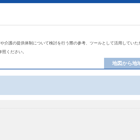
療や介護の提供体制について検討を行う際の参考、ツールとして活用していた
参照ください。
地図から地