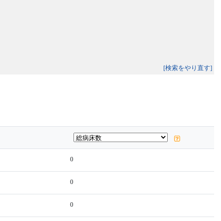
[検索をやり直す]
0
0
0