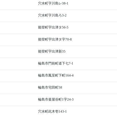
穴水町字川島レ38-1
穴水町字川島ろ3-2
能登町宇出津タ56-5
能登町宇出津タ字70-8
能登町宇出津新35
輪島市門前町道下七7-1
輪島市鳳至町下町164-4
輪島市宅田町58
輪島市釜屋谷町1字24-3
穴水町此木壱143-1