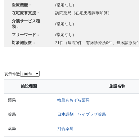
医療機能：
(指定なし)
在宅療養支援：
訪問薬局（在宅患者調剤加算）
介護サービス種
(指定なし)
類：
フリーワード：
(指定なし)
対象施設数：
21件（病院0件、有床診療所0件、無床診療所0
表示件数
施設種類
施設名称
薬局
輪島あおぞら薬局
薬局
日本調剤 ワイプラザ薬局
薬局
河合薬局