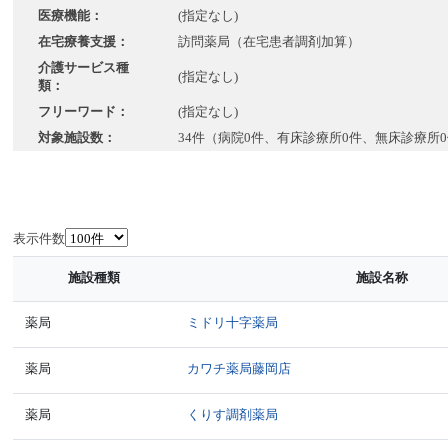
医療機能：
(指定なし)
在宅療養支援：
訪問薬局（在宅患者調剤加算）
介護サービス種
(指定なし)
類：
フリーワード：
(指定なし)
対象施設数：
34件（病院0件、有床診療所0件、無床診療所0
表示件数
施設種類
施設名称
薬局
ミドリ十字薬局
薬局
カワチ薬局藤岡店
薬局
くりす調剤薬局