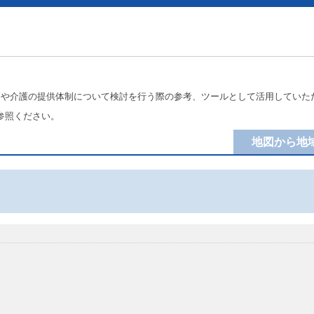
療や介護の提供体制について検討を行う際の参考、ツールとして活用していた
参照ください。
地図から地