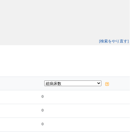
[検索をやり直す]
0
0
0