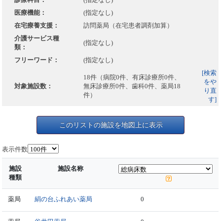
医療機能：
(指定なし)
在宅療養支援：
訪問薬局（在宅患者調剤加算）
介護サービス種
(指定なし)
類：
フリーワード：
(指定なし)
[検索
18件（病院0件、有床診療所0件、
をや
対象施設数：
無床診療所0件、歯科0件、薬局18
り直
件）
す]
このリストの施設を地図上に表示
表示件数
施設
施設名称
種類
薬局
絹の台ふれあい薬局
0