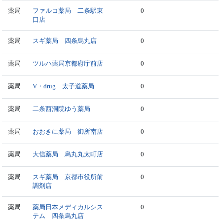
薬局
ファルコ薬局 二条駅東
0
口店
薬局
スギ薬局 四条烏丸店
0
薬局
ツルハ薬局京都府庁前店
0
薬局
V・drug 太子道薬局
0
薬局
二条西洞院ゆう薬局
0
薬局
おおきに薬局 御所南店
0
薬局
大信薬局 烏丸丸太町店
0
薬局
スギ薬局 京都市役所前
0
調剤店
薬局
薬局日本メディカルシス
0
テム 四条烏丸店