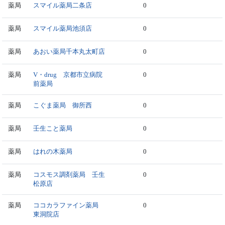
薬局
スマイル薬局二条店
0
薬局
スマイル薬局池須店
0
薬局
あおい薬局千本丸太町店
0
薬局
V・drug 京都市立病院
0
前薬局
薬局
こぐま薬局 御所西
0
薬局
壬生こと薬局
0
薬局
はれの木薬局
0
薬局
コスモス調剤薬局 壬生
0
松原店
薬局
ココカラファイン薬局
0
東洞院店