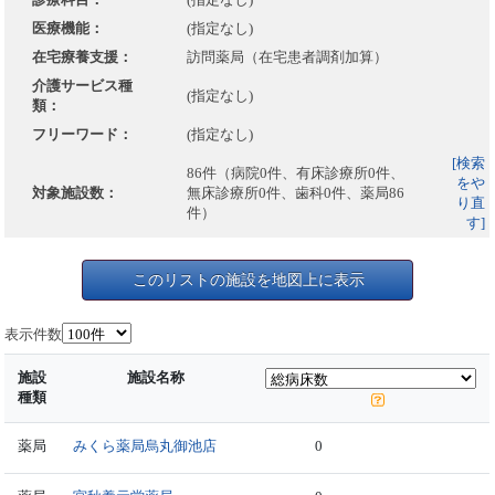
医療機能：
(指定なし)
在宅療養支援：
訪問薬局（在宅患者調剤加算）
介護サービス種
(指定なし)
類：
フリーワード：
(指定なし)
[検索
86件（病院0件、有床診療所0件、
をや
対象施設数：
無床診療所0件、歯科0件、薬局86
り直
件）
す]
このリストの施設を地図上に表示
表示件数
施設
施設名称
種類
薬局
みくら薬局烏丸御池店
0