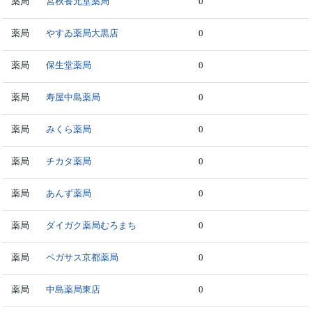
薬局
宮秋養元堂薬局
0
薬局
やすゐ薬局大黒店
0
薬局
保生堂薬局
0
薬局
寿屋中島薬局
0
薬局
みくら薬局
0
薬局
チカタ薬局
0
薬局
あんず薬局
0
薬局
ダイガク薬局むろまち
0
薬局
ペガサス京都薬局
0
薬局
中島薬局東店
0