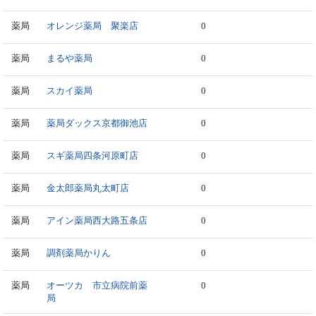
薬局
オレンジ薬局 聚楽店
0
薬局
まるや薬局
0
薬局
スカイ薬局
0
薬局
薬局ダックス京都御池店
0
薬局
スギ薬局四条河原町店
0
薬局
金太郎薬局丸太町店
0
薬局
アイン薬局西大路五条店
0
薬局
調剤薬局かりん
0
薬局
オーツカ 市立病院前薬
0
局