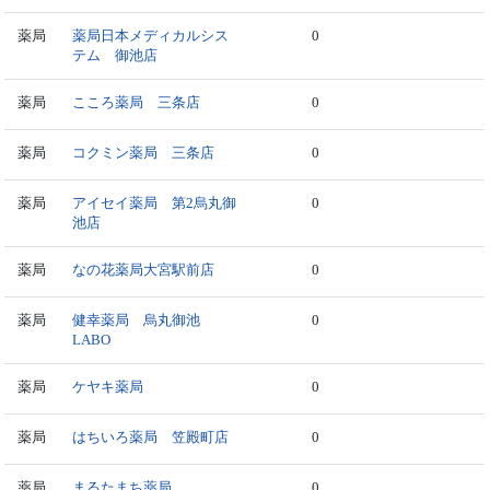
薬局
薬局日本メディカルシス
0
テム 御池店
薬局
こころ薬局 三条店
0
薬局
コクミン薬局 三条店
0
薬局
アイセイ薬局 第2烏丸御
0
池店
薬局
なの花薬局大宮駅前店
0
薬局
健幸薬局 烏丸御池
0
LABO
薬局
ケヤキ薬局
0
薬局
はちいろ薬局 笠殿町店
0
薬局
まるたまち薬局
0