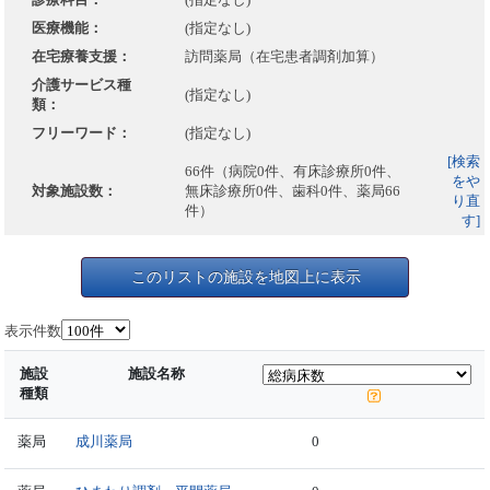
医療機能：
(指定なし)
在宅療養支援：
訪問薬局（在宅患者調剤加算）
介護サービス種
(指定なし)
類：
フリーワード：
(指定なし)
[検索
66件（病院0件、有床診療所0件、
をや
対象施設数：
無床診療所0件、歯科0件、薬局66
り直
件）
す]
このリストの施設を地図上に表示
表示件数
施設
施設名称
種類
薬局
成川薬局
0