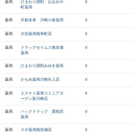
薬局
ひまわり調剤 おおみや
0
町薬局
薬局
共創未来 川崎小倉薬局
0
薬局
大信薬局南幸町店
0
薬局
ドラッグセイムス南加瀬
0
薬局
薬局
ひまわり調剤みゆき薬局
0
薬局
かもめ薬局川崎矢上店
0
薬局
エスケイ薬局コトニアガ
0
ーデン新川崎店
薬局
ハックドラッグ 鹿島田
0
薬局
薬局
スギ薬局南加瀬店
0