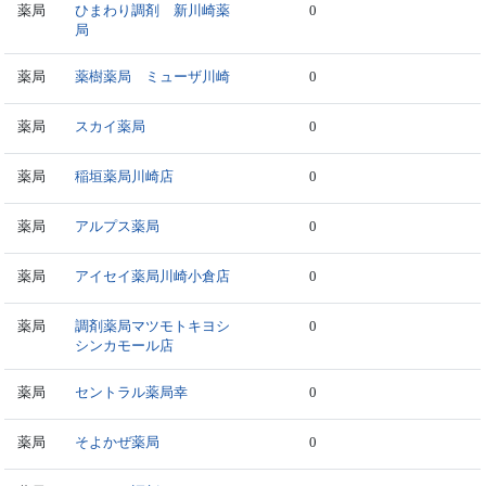
薬局
ひまわり調剤 新川崎薬
0
局
薬局
薬樹薬局 ミューザ川崎
0
薬局
スカイ薬局
0
薬局
稲垣薬局川崎店
0
薬局
アルプス薬局
0
薬局
アイセイ薬局川崎小倉店
0
薬局
調剤薬局マツモトキヨシ
0
シンカモール店
薬局
セントラル薬局幸
0
薬局
そよかぜ薬局
0