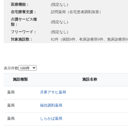
医療機能：
(指定なし)
在宅療養支援：
訪問薬局（在宅患者調剤加算）
介護サービス種
(指定なし)
類：
フリーワード：
(指定なし)
対象施設数：
82件（病院0件、有床診療所0件、無床診療所0
表示件数
施設種類
施設名称
薬局
月寒アサヒ薬局
薬局
福住調剤薬局
薬局
しらかば薬局