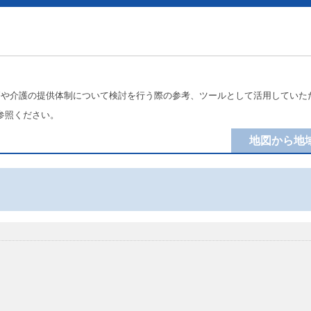
療や介護の提供体制について検討を行う際の参考、ツールとして活用していた
参照ください。
地図から地