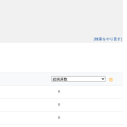
[検索をやり直す]
0
0
0