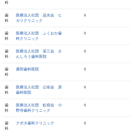
科
歯
医療法人社団 晶光会 ヒ
0
科
カリクリニック
歯
医療法人社団 ふくおか歯
0
科
科クリニック
歯
医療法人社団 栄三会 さ
0
科
んしろう歯科医院
歯
廣田歯科医院
0
科
歯
医療法人社団 公佑会 原
0
科
歯科医院
歯
医療法人社団 虹煌会 小
0
科
野寺歯科クリニック
歯
クボタ歯科クリニック
0
科