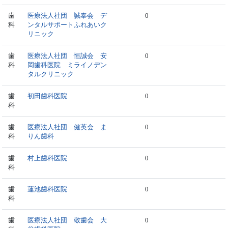
歯
医療法人社団 誠奉会 デ
0
科
ンタルサポートふれあいク
リニック
歯
医療法人社団 恒誠会 安
0
科
岡歯科医院 ミライノデン
タルクリニック
歯
初田歯科医院
0
科
歯
医療法人社団 健英会 ま
0
科
りん歯科
歯
村上歯科医院
0
科
歯
蓮池歯科医院
0
科
歯
医療法人社団 敬歯会 大
0