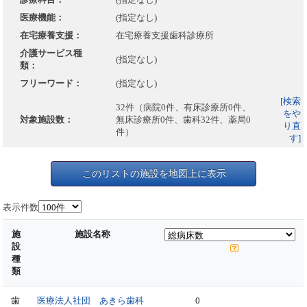
医療機能：
(指定なし)
在宅療養支援：
在宅療養支援歯科診療所
介護サービス種
(指定なし)
類：
フリーワード：
(指定なし)
[検索
32件（病院0件、有床診療所0件、
をや
対象施設数：
無床診療所0件、歯科32件、薬局0
り直
件）
す]
このリストの施設を地図上に表示
表示件数
施
施設名称
設
種
類
歯
医療法人社団 あきら歯科
0