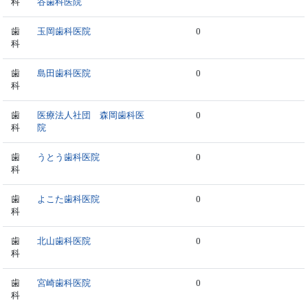
科
谷歯科医院
歯
玉岡歯科医院
0
科
歯
島田歯科医院
0
科
歯
医療法人社団 森岡歯科医
0
科
院
歯
うとう歯科医院
0
科
歯
よこた歯科医院
0
科
歯
北山歯科医院
0
科
歯
宮崎歯科医院
0
科