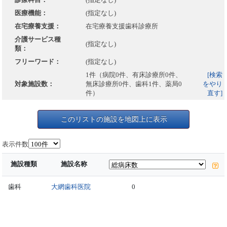
医療機能：
(指定なし)
在宅療養支援：
在宅療養支援歯科診療所
介護サービス種
(指定なし)
類：
フリーワード：
(指定なし)
1件（病院0件、有床診療所0件、
[検索
対象施設数：
無床診療所0件、歯科1件、薬局0
をやり
件）
直す]
このリストの施設を地図上に表示
表示件数
施設種類
施設名称
歯科
大網歯科医院
0