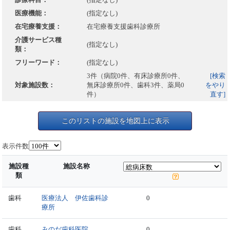
医療機能：
(指定なし)
在宅療養支援：
在宅療養支援歯科診療所
介護サービス種
(指定なし)
類：
フリーワード：
(指定なし)
3件（病院0件、有床診療所0件、
[検索
対象施設数：
無床診療所0件、歯科3件、薬局0
をやり
件）
直す]
このリストの施設を地図上に表示
表示件数
施設種
施設名称
類
歯科
医療法人 伊佐歯科診
0
療所
歯科
みのだ歯科医院
0