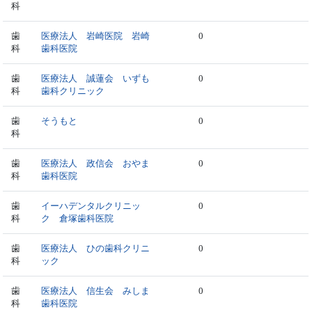
科
歯
医療法人 岩崎医院 岩崎
0
科
歯科医院
歯
医療法人 誠蓮会 いずも
0
科
歯科クリニック
歯
そうもと
0
科
歯
医療法人 政信会 おやま
0
科
歯科医院
歯
イーハデンタルクリニッ
0
科
ク 倉塚歯科医院
歯
医療法人 ひの歯科クリニ
0
科
ック
歯
医療法人 信生会 みしま
0
科
歯科医院