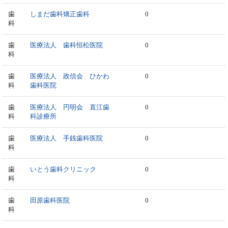
歯
しまだ歯科矯正歯科
0
科
歯
医療法人 歯科恒松医院
0
科
歯
医療法人 政信会 ひかわ
0
科
歯科医院
歯
医療法人 円明会 直江歯
0
科
科診療所
歯
医療法人 手銭歯科医院
0
科
歯
いとう歯科クリニック
0
科
歯
田原歯科医院
0
科