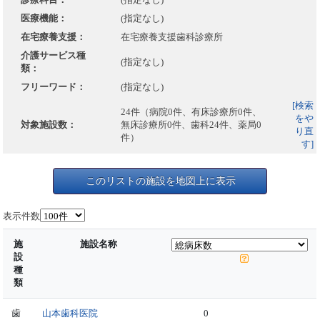
医療機能：
(指定なし)
在宅療養支援：
在宅療養支援歯科診療所
介護サービス種
(指定なし)
類：
フリーワード：
(指定なし)
[検索
24件（病院0件、有床診療所0件、
をや
対象施設数：
無床診療所0件、歯科24件、薬局0
り直
件）
す]
このリストの施設を地図上に表示
表示件数
施
施設名称
設
種
類
歯
山本歯科医院
0