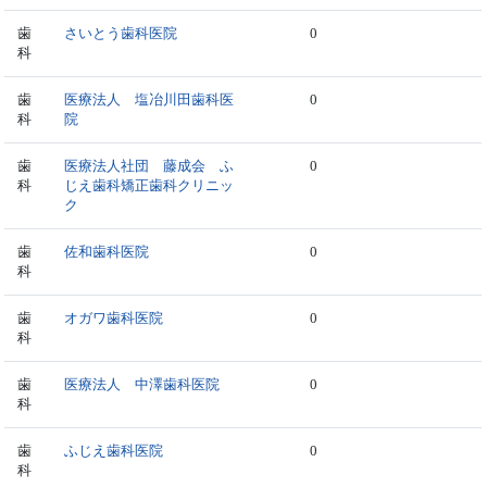
歯
さいとう歯科医院
0
科
歯
医療法人 塩冶川田歯科医
0
科
院
歯
医療法人社団 藤成会 ふ
0
科
じえ歯科矯正歯科クリニッ
ク
歯
佐和歯科医院
0
科
歯
オガワ歯科医院
0
科
歯
医療法人 中澤歯科医院
0
科
歯
ふじえ歯科医院
0
科