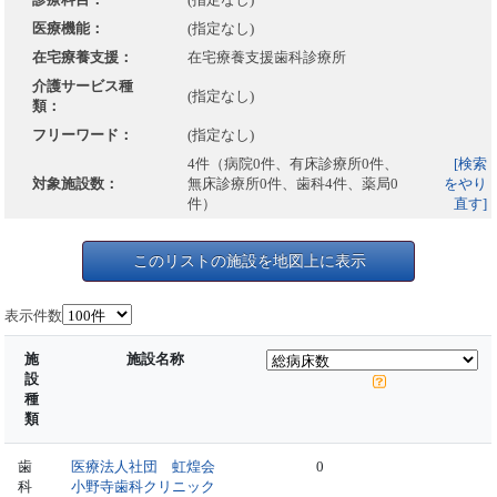
医療機能：
(指定なし)
在宅療養支援：
在宅療養支援歯科診療所
介護サービス種
(指定なし)
類：
フリーワード：
(指定なし)
4件（病院0件、有床診療所0件、
[検索
対象施設数：
無床診療所0件、歯科4件、薬局0
をやり
件）
直す]
このリストの施設を地図上に表示
表示件数
施
施設名称
設
種
類
歯
医療法人社団 虹煌会
0
科
小野寺歯科クリニック