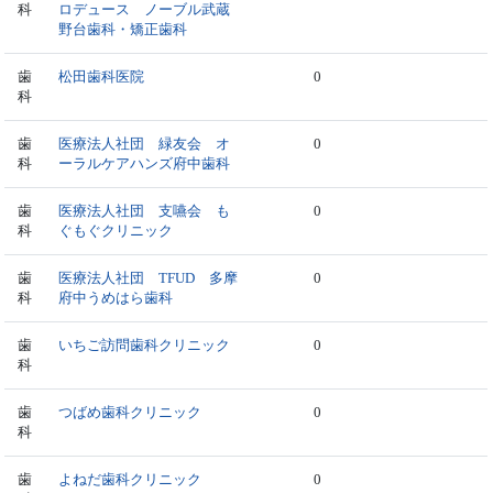
科
ロデュース ノーブル武蔵
野台歯科・矯正歯科
歯
松田歯科医院
0
科
歯
医療法人社団 緑友会 オ
0
科
ーラルケアハンズ府中歯科
歯
医療法人社団 支嚥会 も
0
科
ぐもぐクリニック
歯
医療法人社団 TFUD 多摩
0
科
府中うめはら歯科
歯
いちご訪問歯科クリニック
0
科
歯
つばめ歯科クリニック
0
科
歯
よねだ歯科クリニック
0