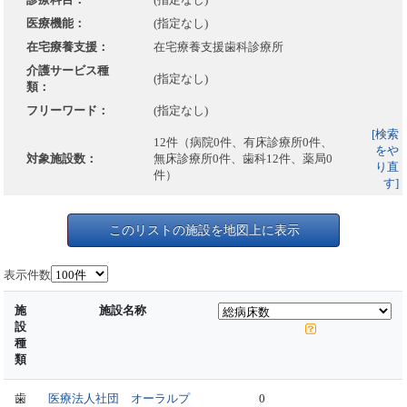
医療機能：
(指定なし)
在宅療養支援：
在宅療養支援歯科診療所
介護サービス種
(指定なし)
類：
フリーワード：
(指定なし)
[検索
12件（病院0件、有床診療所0件、
をや
対象施設数：
無床診療所0件、歯科12件、薬局0
り直
件）
す]
このリストの施設を地図上に表示
表示件数
施
施設名称
設
種
類
歯
医療法人社団 オーラルプ
0