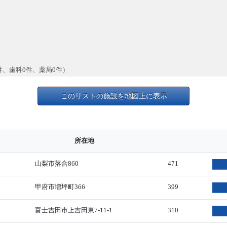
件、歯科0件、薬局0件）
このリストの施設を地図上に表示
所在地
山梨市落合860
471
甲府市増坪町366
399
富士吉田市上吉田東7-11-1
310