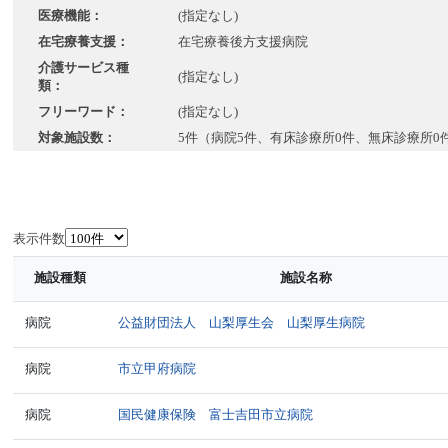
医療機能：
(指定なし)
在宅療養支援：
在宅療養後方支援病院
介護サービス種
(指定なし)
類：
フリーワード：
(指定なし)
対象施設数：
5件（病院5件、有床診療所0件、無床診療所0
表示件数
施設種類
施設名称
病院
公益財団法人 山梨厚生会 山梨厚生病院
病院
市立甲府病院
病院
国民健康保険 富士吉田市立病院