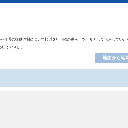
療や介護の提供体制について検討を行う際の参考、ツールとして活用していた
参照ください。
地図から地