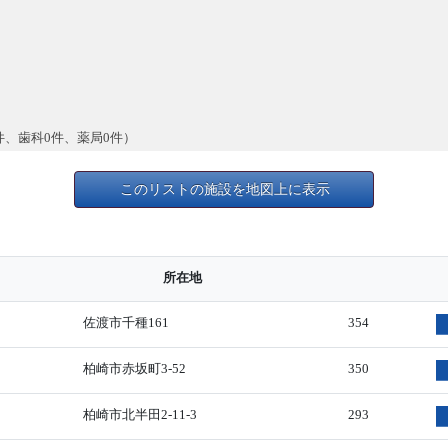
件、歯科0件、薬局0件）
このリストの施設を地図上に表示
所在地
佐渡市千種161
354
柏崎市赤坂町3-52
350
柏崎市北半田2-11-3
293