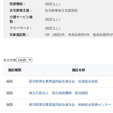
医療機能：
(指定なし)
在宅療養支援：
在宅療養後方支援病院
介護サービス種
(指定なし)
類：
フリーワード：
(指定なし)
対象施設数：
6件（病院6件、有床診療所0件、無床診療所0
表示件数
施設種類
施設名称
病院
新潟県厚生農業協同組合連合会 佐渡総合病院
病院
独立行政法人 国立病院機構 新潟病院
病院
新潟県厚生農業協同組合連合会 柏崎総合医療センター