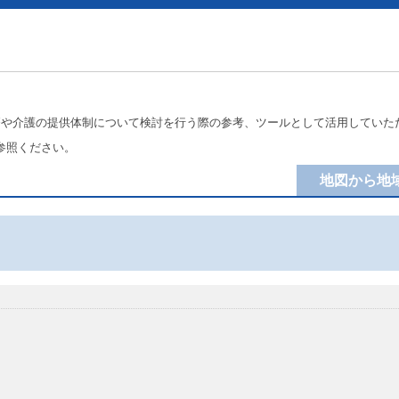
療や介護の提供体制について検討を行う際の参考、ツールとして活用していた
参照ください。
地図から地