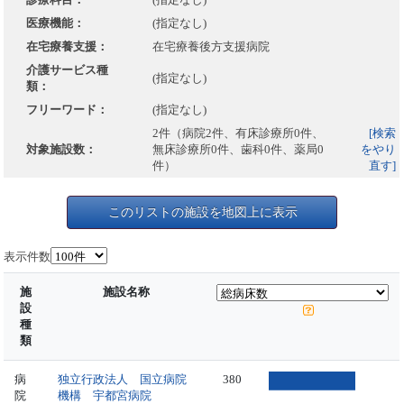
医療機能：
(指定なし)
在宅療養支援：
在宅療養後方支援病院
介護サービス種
(指定なし)
類：
フリーワード：
(指定なし)
2件（病院2件、有床診療所0件、
[検索
対象施設数：
無床診療所0件、歯科0件、薬局0
をやり
件）
直す]
このリストの施設を地図上に表示
表示件数
施
施設名称
設
種
類
病
独立行政法人 国立病院
380
院
機構 宇都宮病院