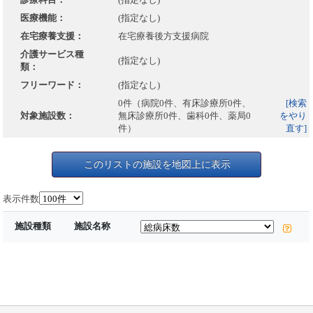
医療機能：
(指定なし)
在宅療養支援：
在宅療養後方支援病院
介護サービス種
(指定なし)
類：
フリーワード：
(指定なし)
0件（病院0件、有床診療所0件、
[検索
対象施設数：
無床診療所0件、歯科0件、薬局0
をやり
件）
直す]
このリストの施設を地図上に表示
表示件数
施設種類
施設名称