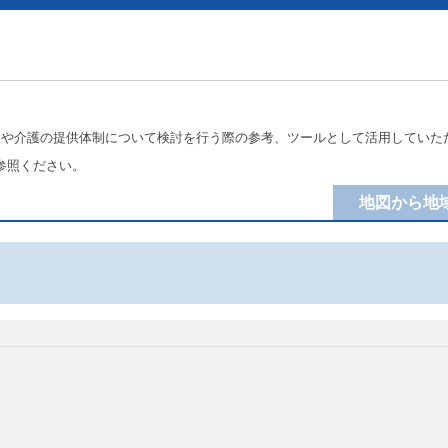
療や介護の提供体制について検討を行う際の参考、ツールとして活用していた
参照ください。
地図から地