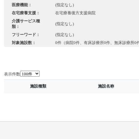
医療機能：
(指定なし)
在宅療養支援：
在宅療養後方支援病院
介護サービス種
(指定なし)
類：
フリーワード：
(指定なし)
対象施設数：
0件（病院0件、有床診療所0件、無床診療所0
表示件数
施設種類
施設名称