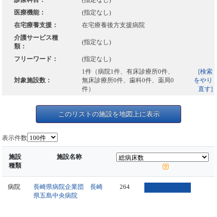
医療機能：
(指定なし)
在宅療養支援：
在宅療養後方支援病院
介護サービス種
(指定なし)
類：
フリーワード：
(指定なし)
1件（病院1件、有床診療所0件、
[検索
対象施設数：
無床診療所0件、歯科0件、薬局0
をやり
件）
直す]
このリストの施設を地図上に表示
表示件数
施設
施設名称
種類
病院
長崎県病院企業団 長崎
264
県五島中央病院