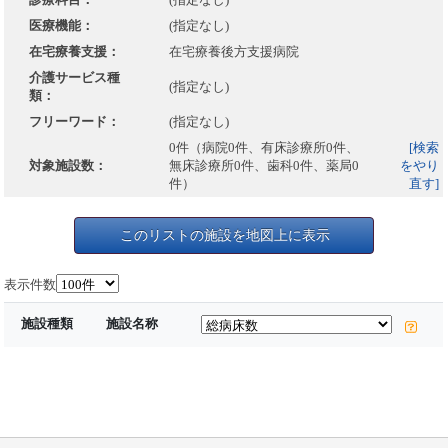
医療機能：
(指定なし)
在宅療養支援：
在宅療養後方支援病院
介護サービス種
(指定なし)
類：
フリーワード：
(指定なし)
0件（病院0件、有床診療所0件、
[検索
対象施設数：
無床診療所0件、歯科0件、薬局0
をやり
件）
直す]
このリストの施設を地図上に表示
表示件数
施設種類
施設名称