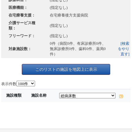
医療機能：
(指定なし)
在宅療養支援：
在宅療養後方支援病院
介護サービス種
(指定なし)
類：
フリーワード：
(指定なし)
0件（病院0件、有床診療所0件、
[検索
対象施設数：
無床診療所0件、歯科0件、薬局0
をやり
件）
直す]
このリストの施設を地図上に表示
表示件数
施設種類
施設名称