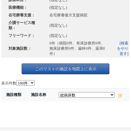
医療機能：
(指定なし)
在宅療養支援：
在宅療養後方支援病院
介護サービス種
(指定なし)
類：
フリーワード：
(指定なし)
0件（病院0件、有床診療所0件、
[検索
対象施設数：
無床診療所0件、歯科0件、薬局0
をやり
件）
直す]
このリストの施設を地図上に表示
表示件数
施設種類
施設名称