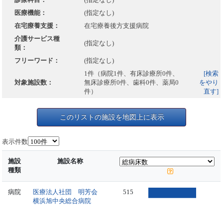
医療機能：
(指定なし)
在宅療養支援：
在宅療養後方支援病院
介護サービス種
(指定なし)
類：
フリーワード：
(指定なし)
1件（病院1件、有床診療所0件、
[検索
対象施設数：
無床診療所0件、歯科0件、薬局0
をやり
件）
直す]
このリストの施設を地図上に表示
表示件数
施設
施設名称
種類
病院
医療法人社団 明芳会
515
横浜旭中央総合病院