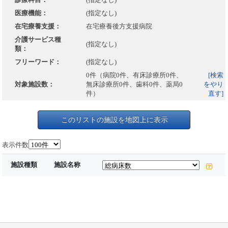
医療機能：
(指定なし)
在宅療養支援：
在宅療養後方支援病院
介護サービス種
(指定なし)
類：
フリーワード：
(指定なし)
0件（病院0件、有床診療所0件、
[検索
対象施設数：
無床診療所0件、歯科0件、薬局0
をやり
件）
直す]
このリストの施設を地図上に表示
表示件数
施設種類
施設名称