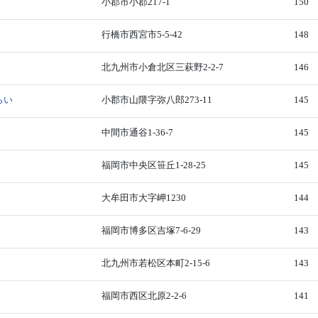
小郡市小郡217-1
150
行橋市西宮市5-5-42
148
北九州市小倉北区三萩野2-2-7
146
らい
小郡市山隈字弥八郎273-11
145
中間市通谷1-36-7
145
福岡市中央区笹丘1-28-25
145
大牟田市大字岬1230
144
福岡市博多区吉塚7-6-29
143
北九州市若松区本町2-15-6
143
福岡市西区北原2-2-6
141