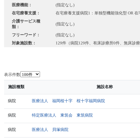
医療機能：
(指定なし)
在宅療養支援：
在宅療養支援病院1：単独型機能強化型 OR 在
介護サービス種
(指定なし)
類：
フリーワード：
(指定なし)
対象施設数：
129件（病院129件、有床診療所0件、無床診
表示件数
施設種類
施設名称
病院
医療法人 福岡桜十字 桜十字福岡病院
病院
特定医療法人 東筑会 東筑病院
病院
医療法人 貝塚病院