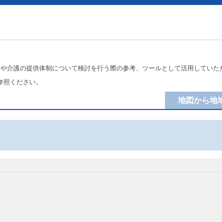
療や介護の提供体制について検討を行う際の参考、ツールとして活用していた
参照ください。
地図から地